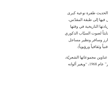
ي الحديث طفرة نوعية كبرى
ل فيها إلى طبقة المقدّس،
دتها التاريخية في وقتها
ايثاً لصوت السيّاب الذكوري
بارز وسافر ونظير مساجل
وثقافياً ورؤيوياً).
اعرة الملائكة من مواليد بغداد سنة 1923 فيما توفيت في القاهرة سنة 2007، من عناوين مجموعاتها الشعريّة،
نذكر: “عاشقة الليل” عام 1947، “شظايا وروماد” عام 1949، “قرار الموجة” عام 1957، “شجرة القمر” عام 1968، “ويغير ألوانه