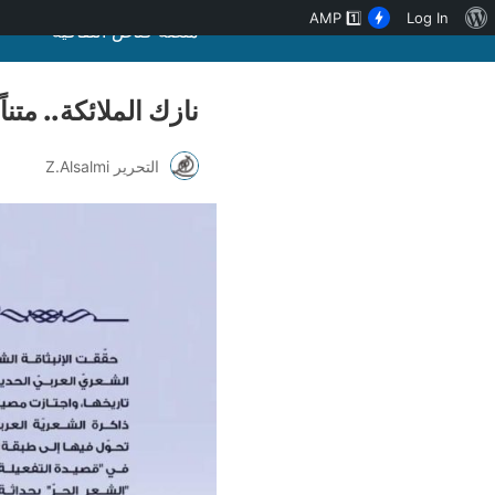
نبذة
AMP
1️⃣
Log In
منصة قنّاص الثقافية
عن
ووردبريس
نازك الملائكة.. متناً
التحرير Z.Alsalmi