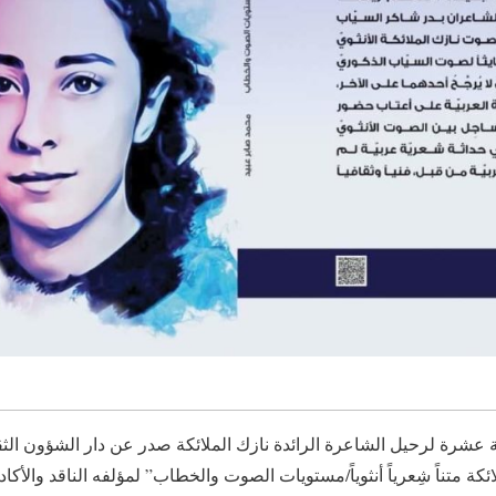
 عشرة لرحيل الشاعرة الرائدة نازك الملائكة صدر عن دار الشؤون الثقا
ئكة متناً شِعرياً أنثوياً/مستويات الصوت والخطاب” لمؤلفه الناقد والأك