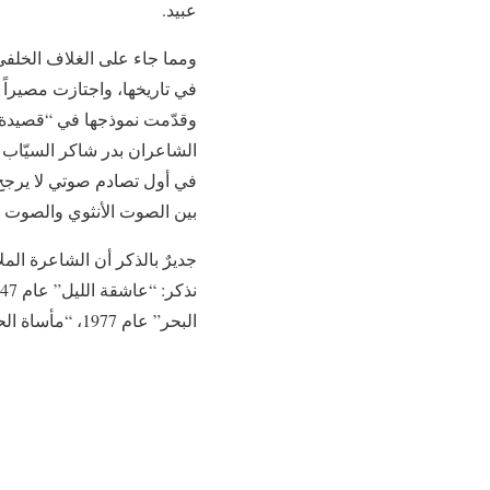
عبيد.
ومما جاء على الغلاف الخلفي
في تاريخها، واجتازت مصيراً ش
وقدّمت نموذجها في “قصيدة الت
الشاعران بدر شاكر السيّاب و
في أول تصادم صوتي لا يرجح
بين الصوت الأنثوي والصوت الذ
البحر” عام 1977، “مأساة الحياة وأغنية للإنسان” عام 1977، “الصلاة والثورة” عام 1978.