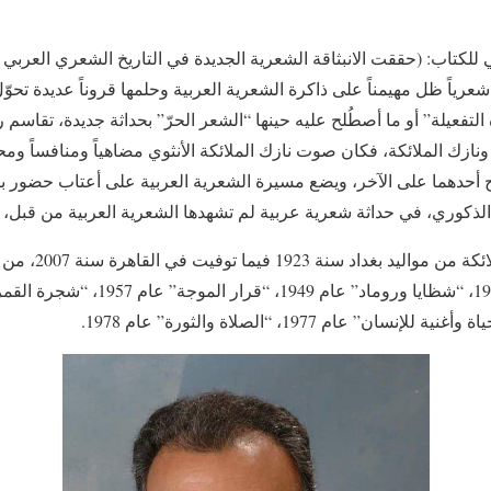
 للكتاب: (حققت الانبثاقة الشعرية الجديدة في التاريخ الشعري العرب
عرياً ظل مهيمناً على ذاكرة الشعرية العربية وحلمها قروناً عديدة تحوّ
فعيلة” أو ما أصطُلح عليه حينها “الشعر الحرّ” بحداثة جديدة، تقاسم ريا
نازك الملائكة، فكان صوت نازك الملائكة الأنثوي مضاهياً ومنافساً ومح
 أحدهما على الآخر، ويضع مسيرة الشعرية العربية على أعتاب حضور 
كوري، في حداثة شعرية عربية لم تشهدها الشعرية العربية من قبل، فنياً 
جديرٌ بالذكر أن الش