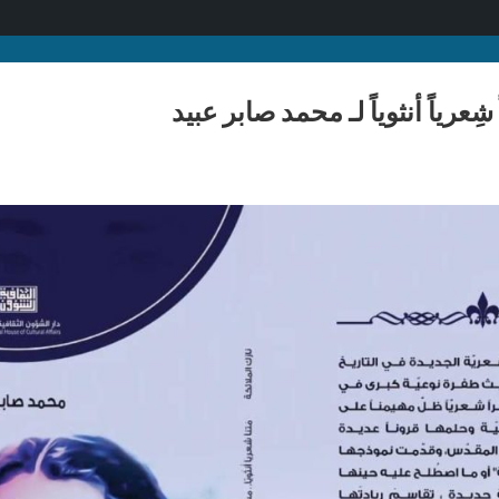
 شِعرياً أنثوياً لـ محمد صابر عبيد