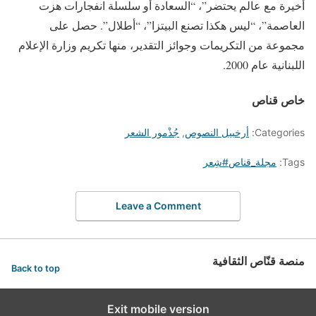
أخيرة مع عالم يحتضر”، “السعادة أو سلسلة انفجارات هزت
العاصمة”، “ليس هكذا تصنع البيتزا”، “أطلال”. حصل على
مجموعة من التكريمات وجوائز التقدير، منها تكريم وزارة الإعلام
اللبنانية عام 2000.
خاص قناص
Categories:
أرخبيل النصوص
,
جُذْمور الشعر
Tags:
مجلة_قناص#شِعر
Leave a Comment
منصة قنّاص الثقافية
Back to top
Exit mobile version