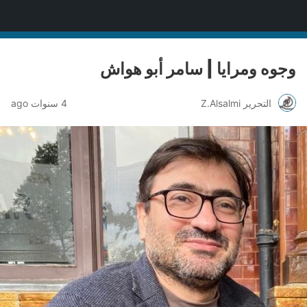
منصة قنّاص الثقافية
وجوه ومرايا | سامر أبو هواش
التحرير Z.Alsalmi
4 سنوات ago