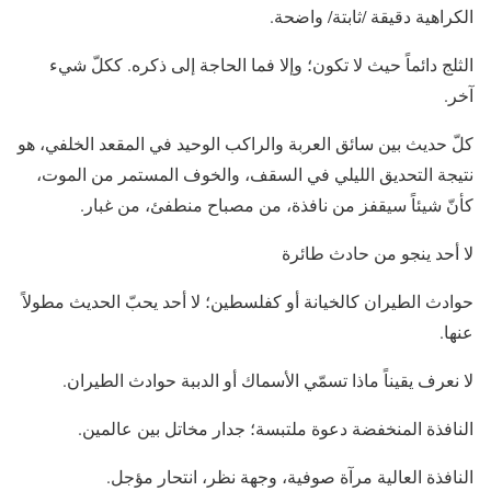
الكراهية دقيقة /ثابتة/ واضحة.
الثلج دائماً حيث لا تكون؛ وإلا فما الحاجة إلى ذكره. ككلّ شيء
آخر.
كلّ حديث بين سائق العربة والراكب الوحيد في المقعد الخلفي، هو
نتيجة التحديق الليلي في السقف، والخوف المستمر من الموت،
كأنّ شيئاً سيقفز من نافذة، من مصباح منطفئ، من غبار.
لا أحد ينجو من حادث طائرة
حوادث الطيران كالخيانة أو كفلسطين؛ لا أحد يحبّ الحديث مطولاً
عنها.
لا نعرف يقيناً ماذا تسمّي الأسماك أو الدببة حوادث الطيران.
النافذة المنخفضة دعوة ملتبسة؛ جدار مخاتل بين عالمين.
النافذة العالية مرآة صوفية، وجهة نظر، انتحار مؤجل.