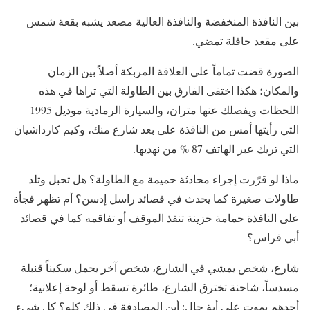
بين النافذة المنخفضة والنافذة العالية مصعد يشبه بقعة شمس
على مقعد حافلة تمضي.
الصورة قضت تماماً على العلاقة المربكة أصلاً بين الزمان
والمكان؛ هكذا اختفى الفارق بين الطاولة التي تراها في هذه
اللحظات ويفصلك عنها متران، والسيارة الرمادية موديل 1995
التي رأيتها أمس من النافذة على بعد شارع منك، وكيم كارداشيان
التي تريك عبر الهاتف 87 % من نهديها.
ماذا لو قرّرت إجراء محادثة حميمة مع الطاولة؟ هل تحبل وتلد
طاولات صغيرة كما يحدث في قصائد راسل إدسن؟ أم تظهر فجأة
على النافذة حمامة حزينة تنقذ الموقف أو تفاقمه كما في قصائد
أبي فراس؟
شارع، شخص يمشي في الشارع، شخص آخر يحمل سكيناً قنبلة
مسدساً، شاحنة تخترق الشارع، طائرة تسقط أو لوحة إعلانية؛
أحدهم يموت على أية حال: أين المصادفة في ذلك كله؟ كل شيء