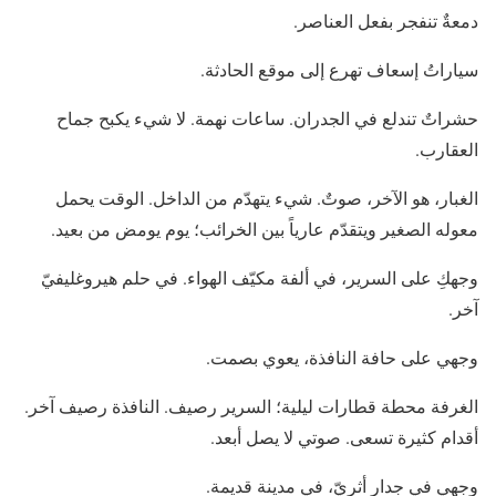
دمعةٌ تنفجر بفعل العناصر.
سياراتُ إسعاف تهرع إلى موقع الحادثة.
حشراتٌ تندلع في الجدران. ساعات نهمة. لا شيء يكبح جماح
العقارب.
الغبار، هو الآخر، صوتٌ. شيء يتهدّم من الداخل. الوقت يحمل
معوله الصغير ويتقدّم عارياً بين الخرائب؛ يوم يومض من بعيد.
وجهكِ على السرير، في ألفة مكيّف الهواء. في حلم هيروغليفيّ
آخر.
وجهي على حافة النافذة، يعوي بصمت.
الغرفة محطة قطارات ليلية؛ السرير رصيف. النافذة رصيف آخر.
أقدام كثيرة تسعى. صوتي لا يصل أبعد.
وجهي في جدار أثريّ، في مدينة قديمة.