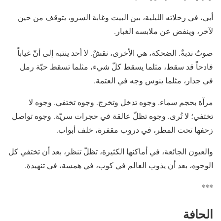
أبي، في رحلاته الليلية، بين البيت وغابة السرو، يتوقف من حين
لآخر، وينفض عن ملابسه الغبار.
صوتٌ ندبةٌ. الضحكة، هي الأخرى، نقشٌ. لا أحد ينتبه إلى أنّ غياباً
فادحاً قد سقط، مثلما يسقط كلّ شيء، مثلما تسقط حبّة رمل
في جدار، مثلما ينوس وجه في العتمة.
مرآة بحجم سماء. وجوه تدخل وتخرج. وجوه تختفي. وجوه لا
تختفي؛ لا تُرى. وجوه تظلّ عالقة في حجرات سريّة. وجوه تواصل
زحفها تحت المطر، في دروب مقفرة، خلف أبواب.
والعيون الجائعة، في أماكنها الكثيرة، تظلّ تنظر، بعد أن تختفي كل
الوجوه، بعد أن يذوب العالم في كوب، في همسة، في تنهيدة.
***
الحافة