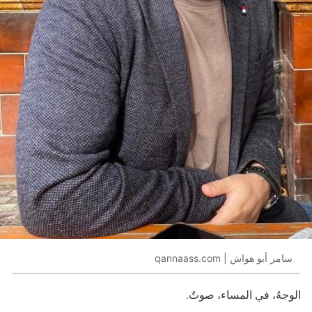
سامر أبو هواش | qannaass.com
الوجهُ، في المساء، صوتٌ.