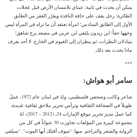
يمكن أن يحدث في ثانية: عيناي تلامسان الأرض قبل عجلات
الطائرة؛ رجل يقف على حافة النافذة ويقرّر القفز من الطابق
الأول إلى الطابق السادس؛ امرأة تعتقد أن ما تراه في المرآة ليس
وجهها حقاً؛ ابن زيدون يلتقي ابن عربي في مصعد برج شاهق؛
يتبادلان النظرات، ثم ينظران إلى الغيوم في الخارج. لا أحد يعرف
ماذا يحدث بعد ذلك.
***
سامر أبو هواش:
شاعر وكاتب وصحفي فلسطيني، ولدَ في لبنان عام 1972، عملَ
طويلاً في الصحافة الثقافية وترأس تحرير ملاحق ثقافية عديدة،
كما عملَ مديرَ تحرير موقع الإمارات 24، (2012 – 2017). لهُ
مجموعة كبيرة من المؤلفات تجاوزت 30 عنواناً في كل من
الرواية والشعر والتراجم. منها: “سوف أقتلك أيها الموت”. “سيلفي