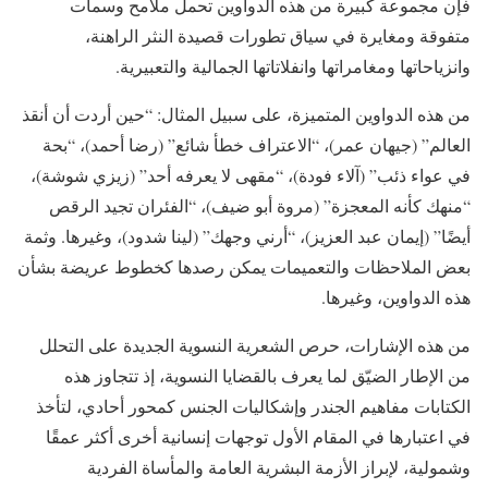
فإن مجموعة كبيرة من هذه الدواوين تحمل ملامح وسمات
متفوقة ومغايرة في سياق تطورات قصيدة النثر الراهنة،
وانزياحاتها ومغامراتها وانفلاتاتها الجمالية والتعبيرية.
من هذه الدواوين المتميزة، على سبيل المثال: “حين أردت أن أنقذ
العالم” (جيهان عمر)، “الاعتراف خطأ شائع” (رضا أحمد)، “بحة
في عواء ذئب” (آلاء فودة)، “مقهى لا يعرفه أحد” (زيزي شوشة)،
“منهك كأنه المعجزة” (مروة أبو ضيف)، “الفئران تجيد الرقص
أيضًا” (إيمان عبد العزيز)، “أرني وجهك” (لينا شدود)، وغيرها. وثمة
بعض الملاحظات والتعميمات يمكن رصدها كخطوط عريضة بشأن
هذه الدواوين، وغيرها.
من هذه الإشارات، حرص الشعرية النسوية الجديدة على التحلل
من الإطار الضيّق لما يعرف بالقضايا النسوية، إذ تتجاوز هذه
الكتابات مفاهيم الجندر وإشكاليات الجنس كمحور أحادي، لتأخذ
في اعتبارها في المقام الأول توجهات إنسانية أخرى أكثر عمقًا
وشمولية، لإبراز الأزمة البشرية العامة والمأساة الفردية