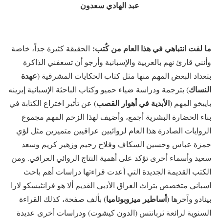
عبد الهادي سعدون
ما لفت انتباهي في هذا العام من كُتب:
الحقيقة كثيرة جداً، خاصة
وأنني قارئ نهم بالعربية والإسبانية وأرجو أن تسعفني الذاكرة
عهدة
بتعداد البعض المهم منها مثل كتاب الحكايات المشرقية (
النساك
) بترجمة ودراسة ضياء حميو وكتاب الباحثة الإسبانية إيرينه
الأبدية في أهوار القصب
باييخو المهم (
) عن تأثير اختراع الكتابة في
بناء الحضارة البشرية أجمع، وأضيف لهذا الزخم المهم مجموع
الروايات الصادرة هذا العام لروائيين عراقيين متميزين مثل لؤي
حمزة عباس وحسين السكاف وفلاح رحيم وزهير كريم وسعد
سعيد وأسماء أخرى تؤكد على أهمية النتاج الروائي العراقي. ومن
الكتب القديمة الجديدة التي أعدت قراءتها دراسات أهم باحث
اسباني متخصص بتراث العراق الأدبي القديم ألا هو فرانثيسكو لارا
أساطير ميزوبوتاميا
بينادو وآخرها (
) بألف صفحة، كذلك القراءة
السنوية لرائعة ثربانتس (الدون كيشوت) ودراسات أخرى عديدة