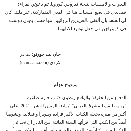
الندوات والامسيات نتيجة فيروس كورونا. تم دعوتي لقراءة
قصائدي في بضع أمسيات هنا في المدن الدنماركية. غير ذلك، كان
لي السعد بأن ألتقي بالعزيزين الروائيين مها حسن وجان دوست
في كوبنهاجن في حفل توقيع لكتابهما.
جان بت خورتو
؛ شاعر
كردي (qannaass.com)
ممدوح عزام
الدفاع عن الحقيقة والواقع: ينطوي كتاب حازم صاغية
“رومنطيقيو المشرق العربي” (رياض الريس للنشر؛ 2021) على
أكثر من ميزة تجعله الكتاب الأكثر فرادة وتنويراً وعقلانية وتشويقاً
أيضاً بين الكتب التي قرأتها السنة الفائتة. من النادر أن تجد في
الفكر العربي كتاباً بهذا العمق والجدة والجرأة في التفكير بعيداً عن