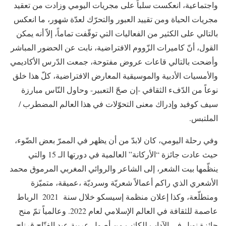
واجتماعية، انعكست سلباً على مجريات اليومي وزادت من تعقيد
مجريات الحياة ومن تقييد العبور والتحرّك لعدّة شهور، ما انعكس
بالتالي على الكثير من الفعاليات التي توقّفت تماماً، إلاّ أنه يمكن
القول، أنّ كاميرات الزّووم الافتراضية، نابت عن الحضور المباشر
وأضحت بالتالي قاعات عروض مفتوحة، جمعت الدّرس الأكاديمي
والأمسيات الأدبية والموسيقية المعارض الافتراضية، كلّ هذا خلق
نوعاً من الدّفء الثقافي -إن صحّ التعبير- وحاول النّاس مبارزة
سيف كوفيد وإدراك معنى التحوّلات في هذا العالم المضطرب /
الملتبس.
وفي رحلة اليومي، كان لابدّ من أن يظهر في الممرّ بعض الضّوء،
حيث عادت جائزة “الأركانة” العالمية في دورتها الـ 15 والتي
ينظّمها بيت الشعر، إلى الشاعر والروائي المغربي المرموق محمد
الأشعري الذي راكم أعمالاً شعريّة وسرديّة ،عميقة، متميّزة
ومتطلّعة، وكذا إعلان منظمة إسيسكو خلال سنة 2021 الرباط
عاصمة للثقافة في العالم الإسلامي لعام 2022. وعالمياً تمّ منح
جائزة نوبل في الآداب للكاتب من أصول عربية عبد الفتّاح قرناح