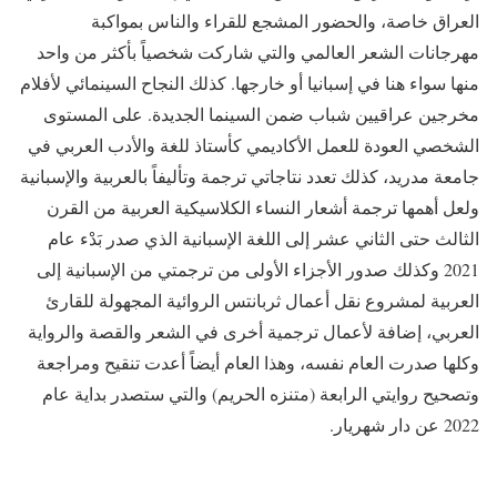
العراق خاصة، والحضور المشجع للقراء والناس بمواكبة
مهرجانات الشعر العالمي والتي شاركت شخصياً بأكثر من واحد
منها سواء هنا في إسبانيا أو خارجها. كذلك النجاح السينمائي لأفلام
مخرجين عراقيين شباب ضمن السينما الجديدة. على المستوى
الشخصي العودة للعمل الأكاديمي كأستاذ للغة والأدب العربي في
جامعة مدريد، كذلك تعدد نتاجاتي ترجمة وتأليفاً بالعربية والإسبانية
ولعل أهمها ترجمة أشعار النساء الكلاسيكية العربية من القرن
الثالث حتى الثاني عشر إلى اللغة الإسبانية الذي صدر بَدْء عام
2021 وكذلك صدور الأجزاء الأولى من ترجمتي من الإسبانية إلى
العربية لمشروع نقل أعمال ثربانتس الروائية المجهولة للقارئ
العربي، إضافة لأعمال ترجمية أخرى في الشعر والقصة والرواية
وكلها صدرت العام نفسه، وهذا العام أيضاً أعدت تنقيح ومراجعة
وتصحيح روايتي الرابعة (متنزه الحريم) والتي ستصدر بداية عام
2022 عن دار شهريار.