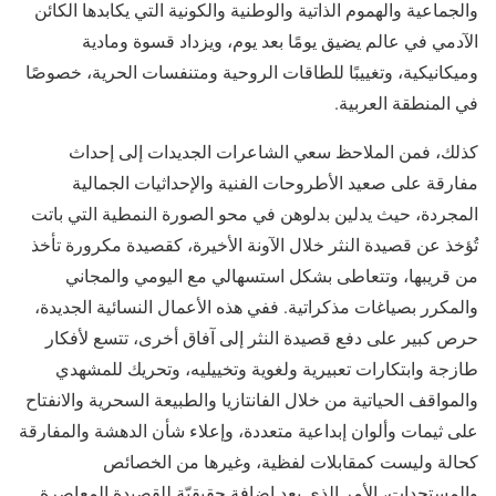
والجماعية والهموم الذاتية والوطنية والكونية التي يكابدها الكائن
الآدمي في عالم يضيق يومًا بعد يوم، ويزداد قسوة ومادية
وميكانيكية، وتغييبًا للطاقات الروحية ومتنفسات الحرية، خصوصًا
في المنطقة العربية.
كذلك، فمن الملاحظ سعي الشاعرات الجديدات إلى إحداث
مفارقة على صعيد الأطروحات الفنية والإحداثيات الجمالية
المجردة، حيث يدلين بدلوهن في محو الصورة النمطية التي باتت
تُؤخذ عن قصيدة النثر خلال الآونة الأخيرة، كقصيدة مكرورة تأخذ
من قريبها، وتتعاطى بشكل استسهالي مع اليومي والمجاني
والمكرر بصياغات مذكراتية. ففي هذه الأعمال النسائية الجديدة،
حرص كبير على دفع قصيدة النثر إلى آفاق أخرى، تتسع لأفكار
طازجة وابتكارات تعبيرية ولغوية وتخييليه، وتحريك للمشهدي
والمواقف الحياتية من خلال الفانتازيا والطبيعة السحرية والانفتاح
على ثيمات وألوان إبداعية متعددة، وإعلاء شأن الدهشة والمفارقة
كحالة وليست كمقابلات لفظية، وغيرها من الخصائص
والمستجدات، الأمر الذي يعد إضافة حقيقيّة للقصيدة المعاصرة.