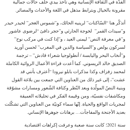
الفذّة في الثقافة الإنسانية وهي تأخذ بيدي خلف حالات جمالية
مقرونة بالخيال وبترابط مذهل في اللغة والأحداث والمصائر.
أتذكّر هنا “السّاكتات” لرينيه الحائك، و”شموس الغجر” لحيدر حيدر
و”سيدات القمر” لخوجة الحارثي و”حجر دافئ “لرضوى عاشور
و”في معرفة النص” ليمنى العيد ، و”إذا كنت في مركب نوح”
لسركون بولص و”السياسة والدين في المغرب” لحسن أوريد
و”أنخاب البحر واليابسة / أنطولوجيا شعراء قادش” – ترجمة
الصديق خالد الريسوني. كما أعدت قراءة الأعمال الروائية الكاملة
لمحمد زفزاف وكذا مذكرات بابلو نيرودا “أعترف بأنني قد
عشت”، إلى غير ذلك من العناوين التي جمعت بين بلاغة القول
وبنية النصّ المولّدة وبعد النّظر وكثافة الشّعور ومسارات مشوّقة
ومكاشفات نفسيّة، ومن وقيمة الفكر في تحليلاته العميقة
لمجريات الواقع والحياة. إنّها سماء كونيّة من العناوين التي تشكّلت
بعديد الأجنحة والمفاجآت… برهانات جوهرها الإنساني.
سنة 2021؛ كانت سنة صعبة وعرفت إكراهات اقتصادية