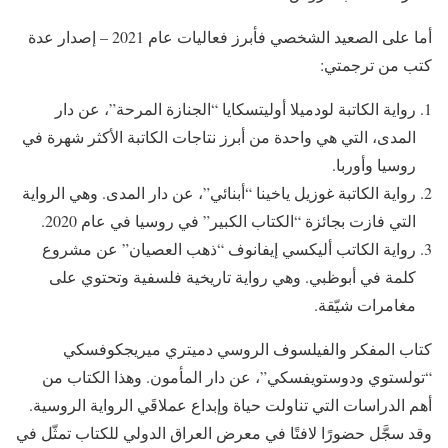
أما على الصعيد الشخصي فأبرز فعاليات عام 2021 – إصدار عدة
كتب من ترجمتي:
رواية الكاتبة لودميلا أوليتسكايا “الجنازة المرحة”، عن دار
المدى، التي هي واحدة من أبرز نتاجات الكاتبة الأكثر شهرة في
روسيا وأوربا.
رواية الكاتبة غوزيل ياخينا “أبنائي”، عن دار المدى. وهي الرواية
التي فازت بجائزة “الكتاب الكبير” في روسيا في عام 2020.
رواية الكاتب أليكسي إيفانوف “ذهب العصيان” عن مشروع
كلمة في أبوظبي. وهي رواية تاريخية فلسفية وتحتوي على
مغامرات شيّقة.
كتاب المفكر والفيلسوف الروسي دميتري ميريجكوفسكي
“تولستوي ودوستويفسكي”، عن دار المأمون. وهذا الكتاب من
أهم الدراسات التي تناولت حياة وإبداع عملاقَي الرواية الروسية.
وقد سجَّل حضورًا لافتًا في معرض العراق الدولي للكتاب تمثّل في