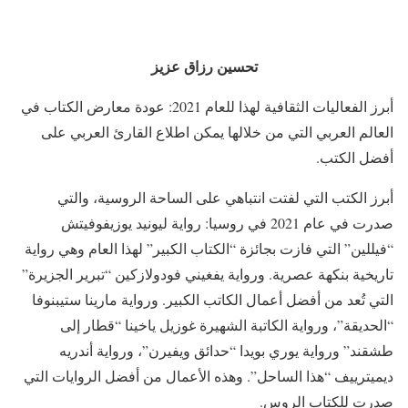
تحسين رزاق عزيز
أبرز الفعاليات الثقافية لهذا للعام 2021: عودة معارض الكتاب في
العالم العربي التي من خلالها يمكن اطلاع القارئ العربي على
أفضل الكتب.
أبرز الكتب التي لفتت انتباهي على الساحة الروسية، والتي
صدرت في عام 2021 في روسيا: رواية ليونيد يوزيفوفيتش
“فيللين” التي فازت بجائزة “الكتاب الكبير” لهذا العام وهي رواية
تاريخية بنكهة عصرية. ورواية يفغيني فودولازكين “تبرير الجزيرة”
التي تُعد من أفضل أعمال الكاتب الكبير. ورواية مارينا ستيبنوفا
“الحديقة”، ورواية الكاتبة الشهيرة غوزيل ياخينا “قطار إلى
طشقند” ورواية يوري بويدا “حدائق ويفيرن”، ورواية أندريه
ديميترييف “هذا الساحل”. وهذه الأعمال من أفضل الروايات التي
صدرت للكتاب الروس.