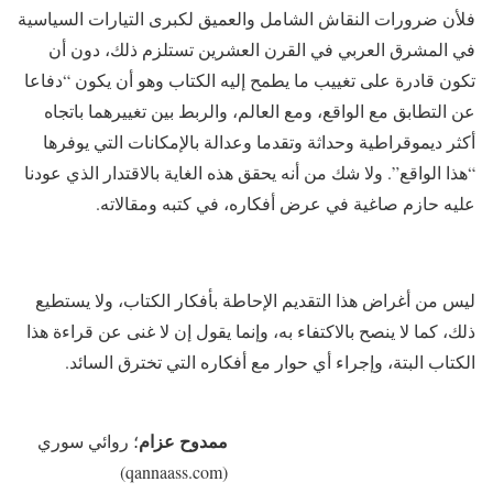
فلأن ضرورات النقاش الشامل والعميق لكبرى التيارات السياسية
في المشرق العربي في القرن العشرين تستلزم ذلك، دون أن
تكون قادرة على تغييب ما يطمح إليه الكتاب وهو أن يكون “دفاعا
عن التطابق مع الواقع، ومع العالم، والربط بين تغييرهما باتجاه
أكثر ديموقراطية وحداثة وتقدما وعدالة بالإمكانات التي يوفرها
“هذا الواقع”. ولا شك من أنه يحقق هذه الغاية بالاقتدار الذي عودنا
عليه حازم صاغية في عرض أفكاره، في كتبه ومقالاته.
ليس من أغراض هذا التقديم الإحاطة بأفكار الكتاب، ولا يستطيع
ذلك، كما لا ينصح بالاكتفاء به، وإنما يقول إن لا غنى عن قراءة هذا
الكتاب البتة، وإجراء أي حوار مع أفكاره التي تخترق السائد.
ممدوح عزام
؛ روائي سوري
(qannaass.com)