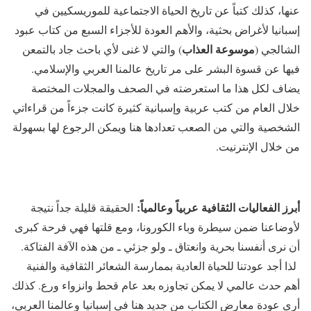
عنها، كذلك كتباً عن تاريخ الحياة الاجتماعية للموريسكيين في
إسبانيا لأغراض بحثية، والأهم العودة للأجزاء السبع من كتاب عبود
موسوعة العذاب
الشالجي (
) والتي لا غنى لأي باحث جاد بالتمعن
فيها عن قسوة البشر على مر تاريخ عالمنا العربي والإسلامي.
يضاف لكل هذا ما استعرضته في الصحف والمجلات المختصة
خلال العام من كتب عربية وإسبانية كثيرة كانت جزءاً من قراءاتي
الشخصية والتي من الصعب تعدادها هنا ويمكن الرجوع لها بسهولة
من خلال الإنترنيت.
أبرز الفعاليات الثقافية عربياً وعالمياً:
الحقيقة قليلة جداً نتيجة
لأوضاعنا ضمن سيطرة وباء الكورونا، ومع قلتها فهي فرحة كبرى
أن نرى أنفسنا بحرية وانعتاق ـ ولو جزئي ـ من هذه الآفة الفتاكة.
لذا أجد عودتنا للحياة العادية بممارسة الشعائر الثقافية والفنية
أهم حدث عالمي لا يمكن تجاوزه بعد عام قحط وانزواء ورع. كذلك
أرى عودة معارض الكتاب من جديد هنا في إسبانيا وعالمنا العربي،