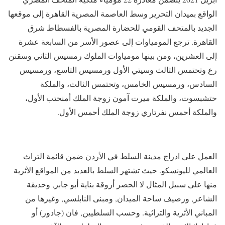
الواقع بميدان التحرير وسط العاصمة المصرية القاهرة إلى موقعها
الجديد بالمتحف القومي للحضارة المصرية بالفسطاط شرق
القاهرة. ترجع المومياوات إلى عصور الأسر من السابعة عشرة
إلى العشرين، ومن بينها مومياوات الملوك رمسيس الثاني وسقنن
رع وتحتمس الثالث وسيتي الأول ورمسيس التاسع، ورمسيس
السادس، ورمسيس الخامس، وتحتمس الثالث، والملكة
حتشبسوت، والملكة ميرت آمون زوجة الملك أمنحتب الأول،
والملكة أحمس نفرتاري زوجة الملك أحمس الأول.
العمل على ادراج مدينة السلط في الأردن ضمن قائمة التراث
العالمي لليونسكو. حيث تشتهر السلط بالعديد من المواقع الأثرية
منها على سبيل المثال لا الحصر أروقة بناية أبو جابر, وحديقة
الشاعر, ورصيف ساحة الميدان, ومبنى النابلسي, وغيرها من
المباني الأثرية والتراثية. وحسب السلطيين, فان (جادور) أو