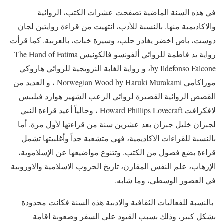
في هذه السنة الماضية تصفحت عشرات الكتب، الروائية
والاكاديمية منها. بالنسبة للأدب، انتهيت من قراءة روايتين لجان
دوست، باص اخضر يغادر حلب، وسيرة خبات، بالعربية. كما قرأت
رواية يد فاطمة للروائي ألفونسو فالكونيس The Hand of Fatima
by Ildefonso Falcone، و رواية الغابة النرويجية للروائي هاروكي
موراكامي Norwegian Wood by Haruki Murakami ، و العديد من
القصص الروائية القصيرة لروائي الرعب الشهير هوارد فيليبس
لافكرافت Howard Phillips Lovecraft ، وحالياً أعيد قراءة النبي
لجبران خليل جبران بعد عشرين سنة من قراءتها لأول مرة. أما
بالنسبة للقراءات الاكاديمية، فهي متشعبة جداً وأغلبيتها تشمل
قراءة بضع فصول من الكتب. وتتنوع مواضيعها عن الإسلاموية،
الإرهاب، علم النفس المقارن، تاريخ الحروب الاسلامية والاوروبية
في العصور الوسطى، وما شابه.
بالنسبة للفعاليات الثقافية والادبية هذه السنة فكانت محدودة
بشكل كبير، وذلك بسبب القيود على السفر وصعوبة اقامة