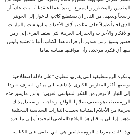
المقدس والمحظور والممنوع، وبعيداً عما اعتقدنا أنه بات عادياً أو
راسخاً وبديهيا، من النادر أن يستطيع كاتب الدخول إلى الجوهر
الذي اختبأ طويلاً خلف مئات وآلاف الأحداث والمؤلفات والتيارات
والأفكار والأحزاب والخيارات العربية التي يعتقد المرء، إلى زمن
قصير يسبق زمن صدور، أو قراءة هذا الكتاب، أنها لا تجتمع وليس
بينها أي فكرة موحدة، وأن مواقفها متباينة تماما.
وفكرة الرومنطيقية التي يقاربها تنطوي “على دلالة اصطلاحية
بوصفها أكثر المدارس الكبرى الإبداعية التي يمكن التعرف عبرها
إلى التيار الأعرض من الفكر السياسي العربي”. وأبرز ما يميز هذه
الرومنطيقية هو ضعف صلاتها بالواقع، وحاجاته، واستبدال ذلك
بحزمة من الأحلام المتباينة بحسب التيارات السياسية المختلفة
تذهب إما إلى ما قبل هذا الواقع (الماضي المجيد) أو إلى ما بعده.
وإذا كانت مفردات الرومنطيقيين هي التي تطغى على الكتاب،