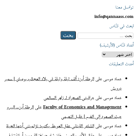
تواصل معنا
info@qannaass.com
ابحث في قنّاص
البحث
عن:
أعداد قنّاص (الأرشيف)
أعداد
قنّاص
أحدث التعليقات
(الأرشيف)
عماد موسى
على
الرحلة أين: ألف ليلة وليلة في بلاد العجائب بومباي | سمير
درويش
عماد موسى
على
جرافيتي الصحراء لـ زاهر السالمي
Faculty of Economics and Management
على
الرحلة أين.. البيرو
حيث الصعود إلى الغيم | خليل النعيمي
عماد موسى
على
الشاعر اللبناني عقل العويط يكتب: تؤلمينني أيتها الحياة
عماد موسى
على
مقال للأديب الصيني خان شاو جونغ: القرويون أساتذتنا في