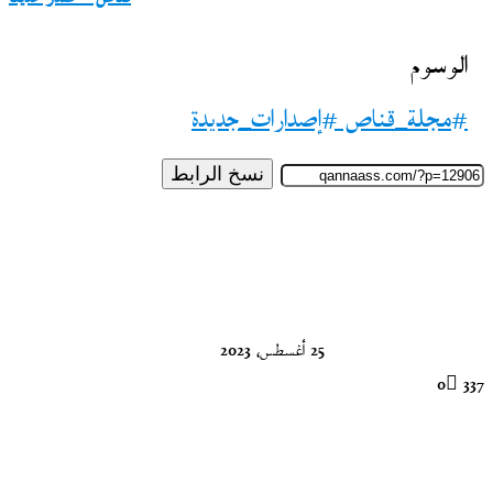
الوسوم
#مجلة_قناص #إصدارات_جديدة
نسخ الرابط
تابع
على
X
25 أغسطس، 2023
0
337