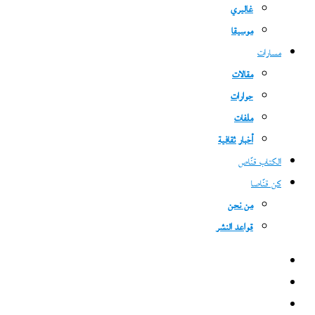
غاليري
موسيقا
مسارات
مقالات
حوارات
ملفات
أخبار ثقافية
الكتاب قنّاص
كن قنّاصا
من نحن
قواعد النشر
فيسبوك
‫X
‫YouTube