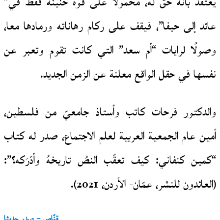
يعتقد بأنه حقٌّ له، محمولًا على قوة حنينه فقط في”
عائد إلى حيفا”، فيقف على ركام رهاناته ورمادها معا،
وصولًا لرايات “أم سعد” التي كانت تقوم وتعبر عن
نفسها في حقل الواقع معلنة عن الزمن الجديد.
والدكتور فرحات كاتب وأستاذ جامعيّ من فلسطين،
أمين عام الجمعية العربية لعلم الاجتماع، صدر له كتاب
“كمين كنفاني: كيف تعقّب النصُ تاريخهُ وأدّرَكه؟”:
(العائدون للنشر، عمّان- الأردن، 2021).
قنّاص – صدر حديثا