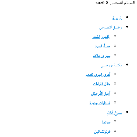
السبت, أغسطس 8 2026
رئيسية
أرخبيل النصوص
جُذمور الشعر
جسدُ السرد
سِيَر ورحلات
مكتبة بورخيس
أهوى الهوى كتاب
جَدَل القراءات
أحبار التُّرجمُان
اصدارات جديدة
مسرحُ أفلام
سينما
فوتوتشكيل