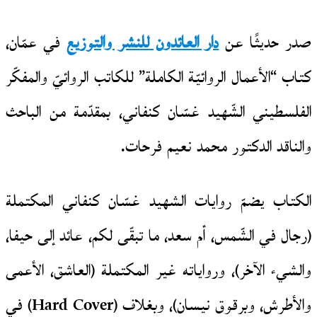
صدر حديثًا عن
دار العائدون للنشر والتوزيع
في عمّان،
كتاب “الأعمال الروائيّة الكاملة” للكاتب الروائيّ والمفكّر
الفلسطيني الشّهيد غسّان كنفاني، بمقدّمة من الباحث
والناقد الدكتور محمد نعيم فرحات.
الكتاب يضمّ روايات الشهيد غسّان كنفاني المكتملة
(رجال في الشّمس، أم سعد، ما تبقّى لكم، عائد إلى حيفا،
والشيء الآخر)، ورواياته غير المكتملة (العاشق، الأعمى
والأطرش، وبرقوق نيسان)، وبغلاف (Hard Cover) في