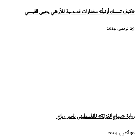
«كيف تمسك أرنباً» مختارات قصصية للأردني يحيى القيسي
29 نوفمبر، 2024
رواية «سياج الغزالة» للفلسطيني ناصر رباح
30 أكتوبر، 2024