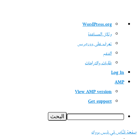
نبذة
WordPress.org
عن
وثائق المساعدة
ووردبريس
تعرف على ووردبريس
الدعم
طلبات واقتراحات
Log In
AMP
View AMP version
Get support
البحث
صفحة قنّاص في فيس بووك