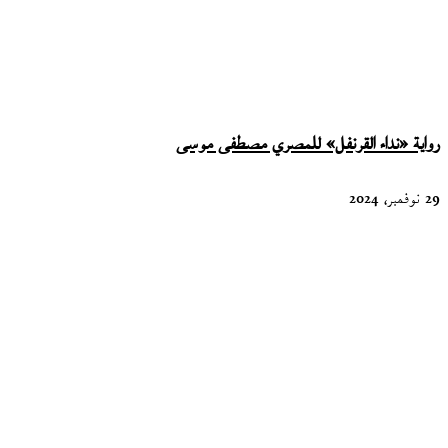
رواية «نداء القرنفل» للمصري مصطفى موسى
29 نوفمبر، 2024