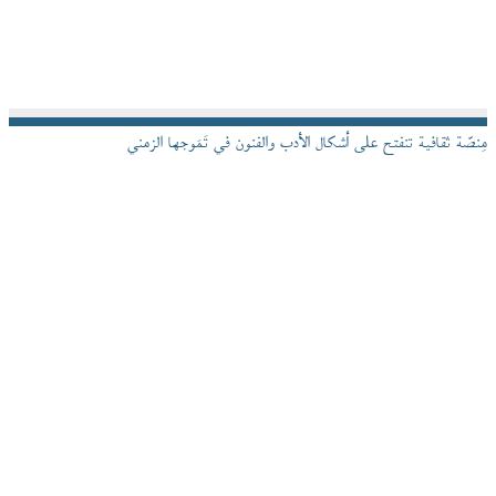
مِنصّة ثقافية تنفتح على أشكال الأدب والفنون في تَمَوجها الزمني