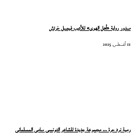
صدور رواية «أهل الهوى» للأديب فيصل خرتش
11 أغسطس، 2025
رمية نرد حرة … مجموعة جديدة للشاعر التونسي سامي المسلماني