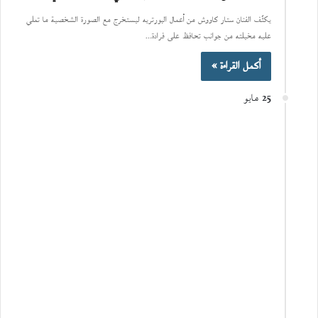
يكثّف الفنان ستار كاووش من أعمال البورتريه ليستخرج مع الصورة الشخصية ما تملي
عليه مخيلته من جوانب تحافظ على فرادة…
أكمل القراءة »
25 مايو