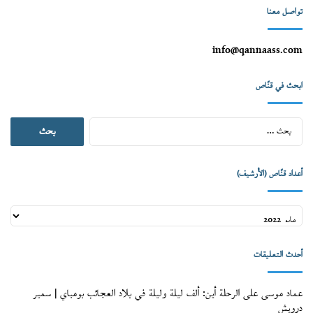
تواصل معنا
info@qannaass.com
ابحث في قنّاص
البحث
عن:
أعداد قنّاص (الأرشيف)
أعداد
قنّاص
(الأرشيف)
أحدث التعليقات
عماد موسى
على
الرحلة أين: ألف ليلة وليلة في بلاد العجائب بومباي | سمير
درويش