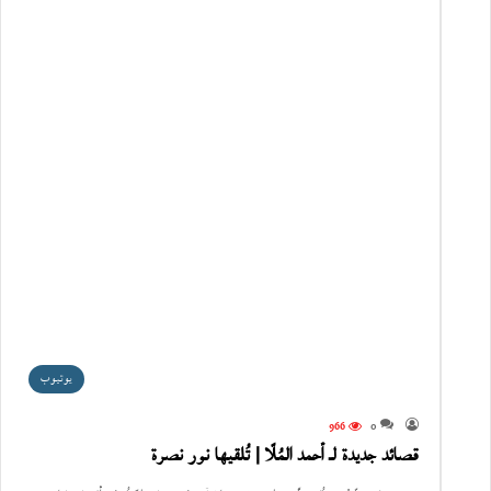
يوتيوب
966
0
قصائد جديدة لـ أحمد المُلّا | تُلقيها نور نصرة