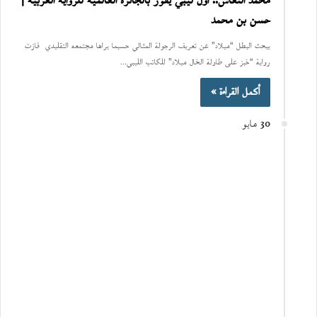
محمد النعاس.. أول ليبي يفوز بالجائزة العالمية للرواية العربية |
حسن بن محمد
يبحث البطل “ميلاد” عن تعريف الرجولة المثالي حسبما يراها مجتمعه التقليدي فازت
رواية “خبز على طاولة الخال ميلاد” للكاتب الليبي…
أكمل القراءة »
30 مايو