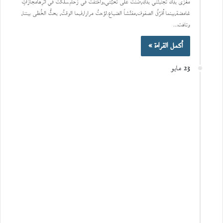
مغزَى يدِك تجنّبتْني يدُكِ،ضنَّت على تحيّتي،واختفَت في زحام.سلكتُ في أثرِهامجازاتٍ
غامضة،بينما أفرّقُ الصفوفَ،مفتّشاً الضياع.لوّحتُ مرارا،فيما الوقتُ، يحثُّ الخُطَى بيننا،
وتاهَت…
أكمل القراءة »
23 مايو