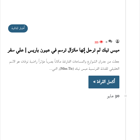
أخبار ثقافية
335
0
ميس تيك لم ترحل إنها ماتزال ترسم في عيون باريس | علي سفر
جعلت من جدران الشوارع والمساحات الفارغة مكاناً بصرياً مؤثراً راضية نوفات هو الاسم
الحقيقي للفنانة الفرنسية ميس تيك (Miss.Tic)، التي…
أكمل القراءة »
30 مايو