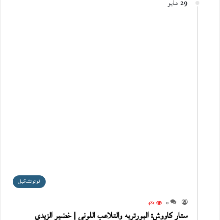
29 مايو
فوتوتشكيل
481
0
ستار كاووش: البورتريه والتلاعب اللوني | خضير الزيدي