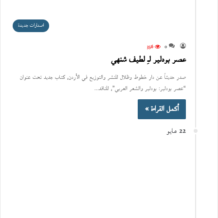
اصدارات جديدة
356
0
عصر بودلير لـِ لطيف شنهي
صدر حديثاً عن دار خطوط وظلال للنشر والتوزيع في الأردن، كتاب جديد تحت عنوان
“عصر بودلير: بودلير والشعر العربي”، للناقد…
أكمل القراءة »
22 مايو