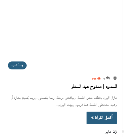
جسدُ السرد
297
0
السدود | ممدوح عبد الستار
مازال البرق يخطف بعض الظلمة، ويباغتني برجفة. ربما يقصدني، وربما يُصبح بشارة أو
وعيد. ستختفي الظلمة عما قريب، ويبهت البرق،…
أكمل القراءة »
23 مايو