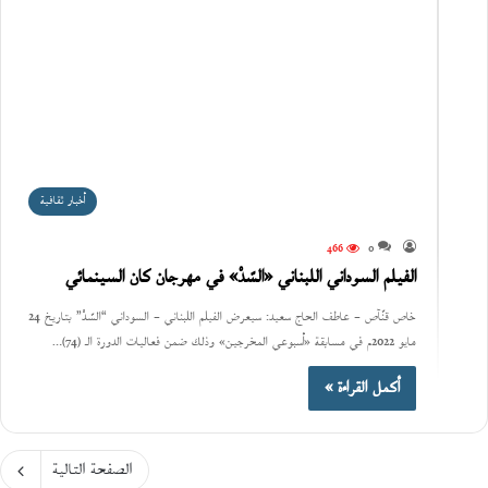
أخبار ثقافية
466
0
الفيلم السوداني اللبناني «السّدْ» في مهرجان كان السينمائي
خاص قنّآص – عاطف الحاج سعيد: سيعرض الفيلم اللبناني – السوداني “السّدْ” بتاريخ 24
مايو 2022م في مسابقة «أسبوعي المخرجين» وذلك ضمن فعاليات الدورة الـ (74)…
أكمل القراءة »
الصفحة التالية