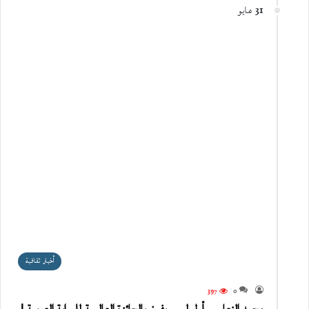
31 مايو
أخبار ثقافية
397
0