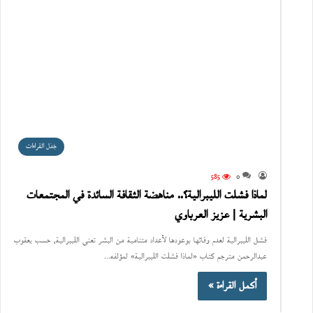
جَدَل القراءات
585
0
لماذا فشلت الليبرالية؟.. مناهضة الثقافة السائدة في المجتمعات
البشرية | عزيز العرباوي
فشل الليبرالية لعدم وفائها بوعودها لأعداد متنامية من البشر تعني الليبرالية، حسب يعقوب
عبدالرحمن مترجم كتاب «لماذا فشلت الليبرالية» لمؤلفه…
أكمل القراءة »