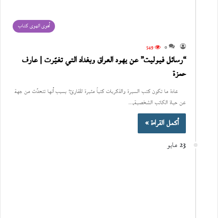
أهوى الهوى كتاب
549
0
“رسائل فيوليت” عن يهود العراق وبغداد التي تغيّرت | عارف
حمزة
عادة ما تكون كتب السيرة والذكريات كتباً مثيرة للقارئ؛ بسبب أنها تتحدّث من جهة
عن حياة الكاتب الشخصية،…
أكمل القراءة »
23 مايو