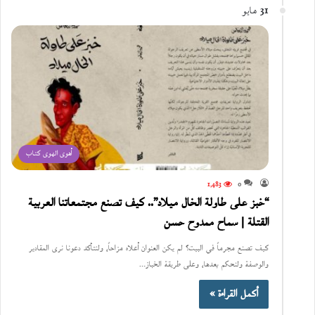
31 مايو
أهوى الهوى كتاب
1٬483
0
“خبز على طاولة الخال ميلاد”.. كيف تصنع مجتمعاتنا العربية
القتلة | سماح ممدوح حسن
كيف تصنع مجرماً في البيت؟ لم يكن العنوان أعلاه مزاحاً، ولنتأكد دعونا نرى المقادير
والوصفة ولنحكم بعدها، وعلى طريقة الخباز…
أكمل القراءة »