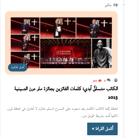
29 يناير
أخبار ثقافية
312
0
الكاتب متسلقٌ أبدي: كلمات الفائزين بجائزة ماو دون الصينية
2023
لحظة إلقاء الكاتب لكلمة، بعد صعوده على المسرح لتسلم جائزة، لا تُختزل في لحظة فوز،
لكنها أشبه بشريط طويل من…
أكمل القراءة »