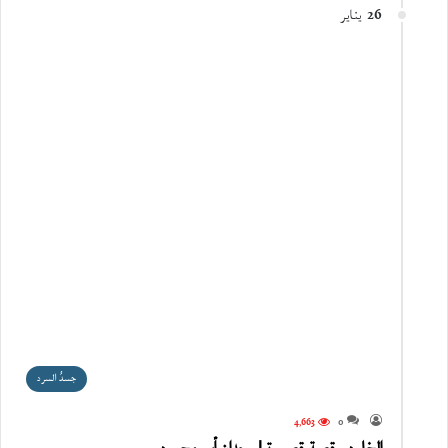
26 يناير
جسدُ السرد
4٬663
0