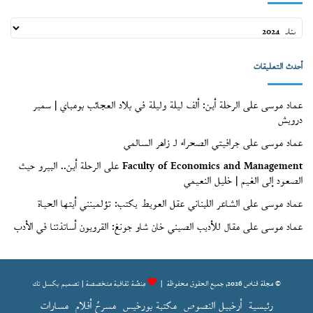
أعداد
قنّاص
(الأرشيف)
أحدث التعليقات
عماد موسى
على
الرحلة أين: ألف ليلة وليلة في بلاد العجائب بومباي | سمير
درويش
عماد موسى
على
جرافيتي الصحراء لـ زاهر السالمي
Faculty of Economics and Management
على
الرحلة أين.. البيرو حيث
الصعود إلى الغيم | خليل النعيمي
عماد موسى
على
الشاعر اللبناني عقل العويط يكتب: تؤلمينني أيتها الحياة
عماد موسى
على
مقال للأديب الصيني خان شاو جونغ: القرويون أساتذتنا في الأدب
© مجلة قناص 2026, جميع الحقوق محفوظة |
مِنصّة ثقافية متخصصة | تصميم
بكسل تك
رئيسية
أرخبيل النصوص
مكتبة بورخيس
مسرحُ أفلام
مسارات