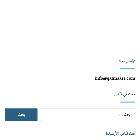
تواصل معنا
info@qannaass.com
ابحث في قنّاص
البحث
عن:
أعداد قنّاص (الأرشيف)