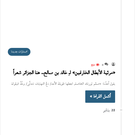
اصدارات جديدة
352
0
«مرثية الأبطال الخارقين» لـِ خالد بن صالح.. هنا الجزائر شعراً
يقول أحدُنا: «صمِّم ثورتك الخاصة، اجعلها طويلةَ الأمد/ دَعْ النهايات تتدلَّى/ وخُذْ قيلولة
أكمل القراءة »
21 يناير