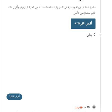
شاعرة شفافة، جريئة وحسية في كتابتها، قصائدها مستلة من الحياة اليومية، وأخرى ذات
طابع ميتافزيقي-تأملي
أكمل القراءة »
6 يناير
أخبار ثقافية
225
0