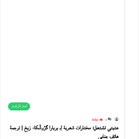
أحبار التُرجُمان
6٬631
1
عتبتي تشتعل: مختارات شعرية لِـ بربارا گرُوشْكا- زيخ | ترجمة
هاتف جنابي