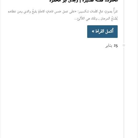
الخلود.. قصة قصيرة | وجدان أبو محمود
تقرأُ بصوتٍ عالٍ كلماتَ شكسبير: «على عمقِ خمسِ قاماتٍ كاملةٍ يقبعُ والدي ومن عظامهِ
يُصْنَعُ المرجان ، وتلكَ هي اللآلئ…
أكمل القراءة »
25 يناير