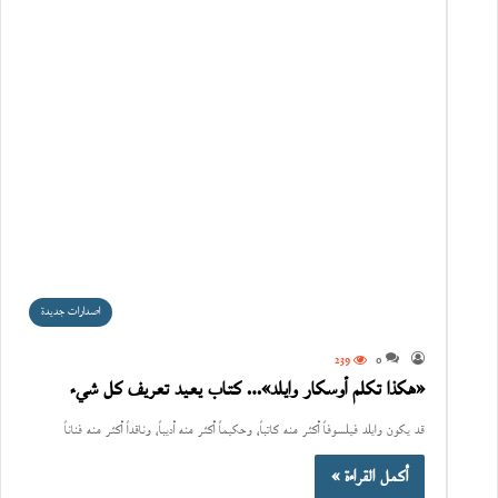
اصدارات جديدة
239
0
«هكذا تكلم أوسكار وايلد»… كتاب يعيد تعريف كل شيء
قد يكون وايلد فيلسوفاً أكثر منه كاتباً، وحكيماً أكثر منه أديباً، وناقداً أكثر منه فناناً
أكمل القراءة »