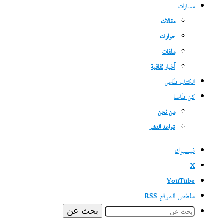
مسارات
مقالات
حوارات
ملفات
أخبار ثقافية
الكتاب قنّاص
كن قنّاصا
من نحن
قواعد النشر
فيسبوك
‫X
‫YouTube
ملخص الموقع RSS
بحث عن