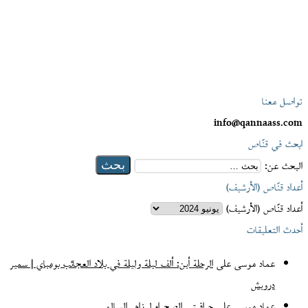
تواصل معنا
info@qannaass.com
ابحث في قنّاص
البحث عن:
أعداد قنّاص (الأرشيف)
أعداد قنّاص (الأرشيف)
أحدث التعليقات
عماد موسى
على
الرحلة أين: ألف ليلة وليلة في بلاد العجائب بومباي | سمير
درويش
عماد موسى
على
جرافيتي الصحراء لـ زاهر السالمي