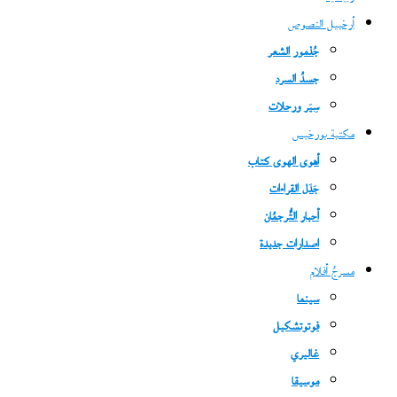
أرخبيل النصوص
جُذمور الشعر
جسدُ السرد
سِيَر ورحلات
مكتبة بورخيس
أهوى الهوى كتاب
جَدَل القراءات
أحبار التُّرجمُان
اصدارات جديدة
مسرحُ أفلام
سينما
فوتوتشكيل
غاليري
موسيقا