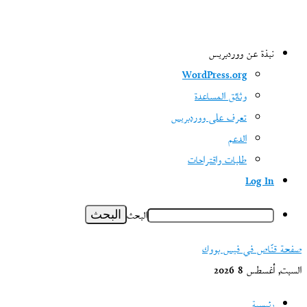
نبذة عن ووردبريس
WordPress.org
وثائق المساعدة
تعرف على ووردبريس
الدعم
طلبات واقتراحات
Log In
البحث
صفحة قنّاص في فيس بووك
السبت, أغسطس 8 2026
رئيسية