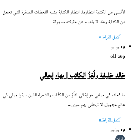
الأقسى من الكتابة انتظارها. انتظار الكتابة يشبه اللحظات المدمّرة التي تجعل
من الكتابة وهمًا لا يفصح عن حقيقته بسهولة
أكمل القراءة »
19 يونيو
0
269
خالد خليفة ولُغزُ الكاتب | بهاء إيعالي
ما فعلته في حياتي هو إبقائي لثلّةٍ من الكتَّاب والشعراء الذين سبقوا جيلي في
عالمٍ مجهول، لا تربطني بهم سوى…
أكمل القراءة »
19 يونيو
ملفات