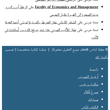
Faculty of Economics and Management
على
الرحلة أين.. البيرو
حيث الصعود إلى الغيم | خليل النعيمي
عماد موسى
على
الشاعر اللبناني عقل العويط يكتب: تؤلمينني أيتها الحياة
عماد موسى
على
مقال للأديب الصيني خان شاو جونغ: القرويون أساتذتنا في
الأدب
© مجلة قناص 2026, جميع الحقوق محفوظة |
مِنصّة ثقافية متخصصة | تصميم
بكسل تك
رئيسية
أرخبيل النصوص
مكتبة بورخيس
مسرحُ أفلام
مسارات
الكتاب قنّاص