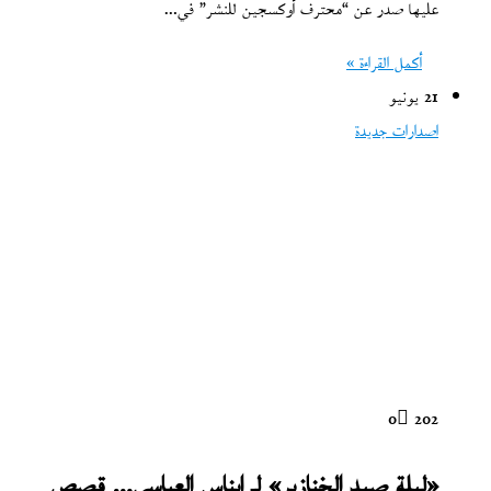
عليها صدر عن “محترف أوكسجين للنشر” في…
أكمل القراءة »
21 يونيو
اصدارات جديدة
0
202
«ليلة صيد الخنازير» لـ إيناس العباسي… قصص