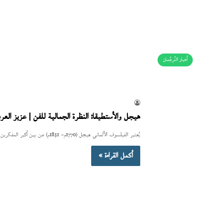
أحبار التُرجُمان
هيجل والأستطيقا: النظرة الجمالية للفن | عزيز العر
يُعتبر الفيلسوف الألماني هيجل (1770م– 1831م) من بين أكبر المفكرين الألمان في حركة الفكر المثالي وصاحب الفلسفة الجماليّة المثيرة للجدل…
أكمل القراءة »