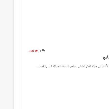
7٬968
0
باوي