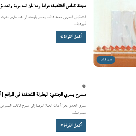
مجلة قناص الثقافية: دراما رمضان المصرية والتصوّ
التشكيلي المغربي محمد عاطف يحضر بلوحاته في عدد مارس نشرت مجلة
أسبوعيّة…
أكمل القراءة »
مدى قناص
مسرح يسري الجندي: البطولة المُفتقدة في الواقع | 
بمسرحية…
أكمل القراءة »