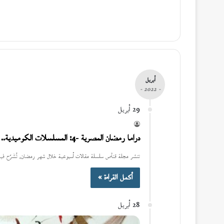
أبريل
- 2022 -
29 أبريل
دراما رمضان المصرية -4: المسلسلات الكوميدية.. الضحك على «استحياء» ولكن «الكبير» كبير | زين العابدين خيري ￼
تنشر مجلة قنآص سلسلة مقالات أسبوعية خلال شهر رمضان، تُشَرّح فيه
أكمل القراءة »
28 أبريل