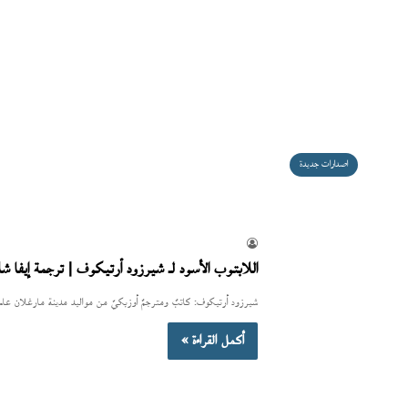
اصدارات جديدة
اللابتوب الأسود لـ شيرزود أرتيكوف | ترجمة إيفا ش
شيرزود أرتيكوف: كاتبٌ ومترجمٌ أوزبكيّ من مواليد مدينة مارغلان عام 1985، وتخرّج من معهد فرغانة للعلوم التطبيقيّة عام 2005. كا
أكمل القراءة »