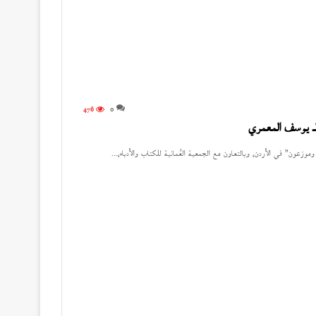
476
0
لـ يوسف المعمري
وموزعون” في الأردن، وبالتعاون مع الجمعية العُمانية للكتاب والأدباء،…