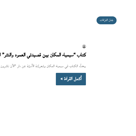
جَدَل القراءات
كتاب “سيمياء المكان بين قصيدتي العمود والنثر” 
يبحثُ الكتاب في سيمياء المكان وشعريّتة الأدبيّة عن دار “الآن ناشرون 
أكمل القراءة »