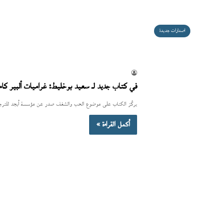
اصدارات جديدة
في كتاب جديد لـ سعيد بوخليط: غراميات ألبير كا
يركّز الكتاب على موضوع الحب والشغف صدر عن مؤسسة أبجد للترجمة 
أكمل القراءة »