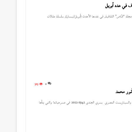
ف في عدد أبريل
 “قنّاص” الثقافية، في عددها الأحدث (أبريل/نيسان)، سلسلة مقالات
513
0
أنور محمد
يسري الجندي يحول أحداث الحياة اليومية إلى مسرح الكاتب المسرحي والسيناريست المصري يسري الجندي 1942-2022 في مسرحياته؛ والتي بدأها