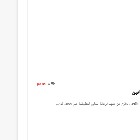
561
0
اهين
ن…