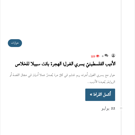
حوارات
539
0
الأديب الفلسطينيّ يسري الغول: الهجرة باتت سبيلا للخلاص
حوار مع يسري الغول، أجرته ريم غنايم في كلّ مرة يُصدرُ عملا أدبيًا، في مجال القصة أو
الرواية، يُعيدنا الأديب…
أكمل القراءة »
22 يوليو