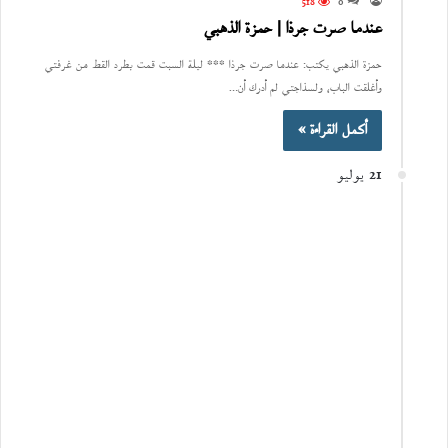
518
0
عندما صرت جرذا | حمزة الذهبي
حمزة الذهبي يكتب: عندما صرت جرذا *** ليلة السبت قمت بطرد القط من غرفتي
وأغلقت الباب، ولسذاجتي لم أدرك أن…
أكمل القراءة »
21 يوليو