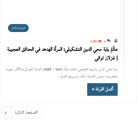
فوتوتشكيل
2٬280
0
عالَمُ باية محي الدين التشكيلي: المرأة الهدهد في الحدائق العجيبة
| غزلان تواتي
باية محي الدين واسمها الحقيقي فاطمة حدّاد (1931 – 1998)، الفنانة الجزائرية الأكثر شهرة،
مخضرمة -بتعبير القدماء- بدأت مسيرتها الفنية…
أكمل القراءة »
الصفحة التالية