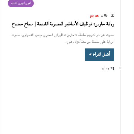
أهوى الهوى كتاب
568
0
رواية حارس: توظيف الأساطير المصرية القديمة | سماح ممدوح
صدرت عن دار كتوبيا، سلسلة « حارس » للروائي المصري ميسره الدندراوي. صدرت
الرواية على سلسلة من ستة أجزاء وعلى…
أكمل القراءة »
23 يوليو