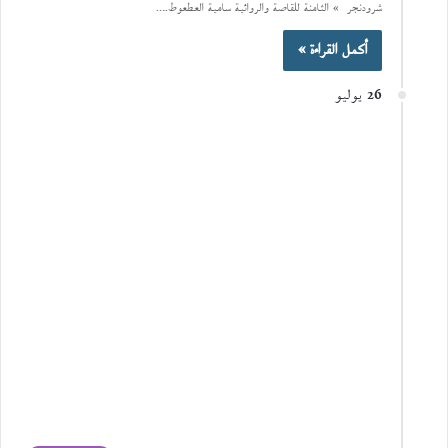
شرودنجر » الثامنة للقاصة والروائية سامية العطعوط.…
أكمل القراءة »
26 يوليو