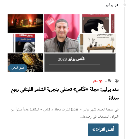
31 يوليو
مدى قناص
380
0
عدد يوليو: مجلة «قنّاص» تحتفي بتجربة الشاعر اللبناني وديع
سعادة
في عددها الجديد (شهر يوليو – 2023) نشرت مجلة « قناص » الثقافية عدداً مميّزاً من
المواد والمتابعات في رصدها…
أكمل القراءة »