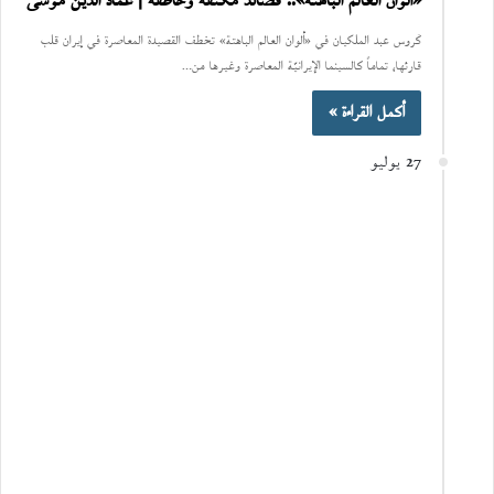
«ألوان العالم الباهتة».. قصائد مكثّفة وخاطفة | عماد الدين موسى
كَروس عبد الملكيان في «ألوان العالم الباهتة» تخطف القصيدة المعاصرة في إيران قلب
قارئها، تماماً كالسينما الإيرانيّة المعاصرة وغيرها من…
أكمل القراءة »
27 يوليو