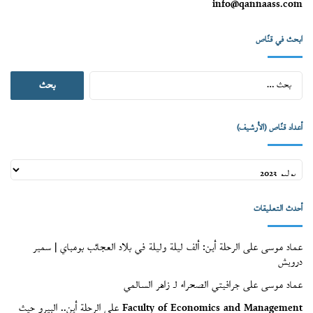
info@qannaass.com
ابحث في قنّاص
البحث
عن:
أعداد قنّاص (الأرشيف)
أعداد
قنّاص
(الأرشيف)
أحدث التعليقات
عماد موسى
على
الرحلة أين: ألف ليلة وليلة في بلاد العجائب بومباي | سمير
درويش
عماد موسى
على
جرافيتي الصحراء لـ زاهر السالمي
Faculty of Economics and Management
على
الرحلة أين.. البيرو حيث