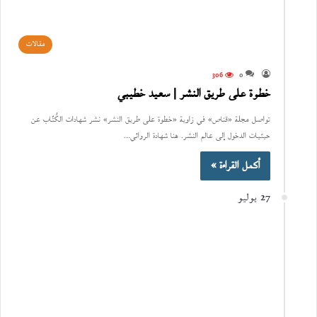
مقالات
306
0
خطوة على طريق النشر | سعيد خطيبي
تواصل مجلة «قناص» في زاوية «خطوة على طريق النشر» نشر شهادات الكُتّاب عن
حيثيات الدخول إلى عالم النشر. هنا شهادة الروائي…
أكمل القراءة »
27 يوليو