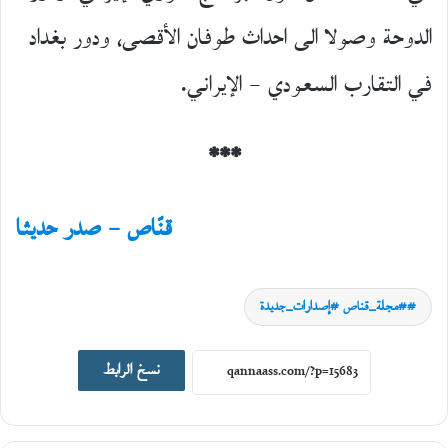
الدوحة وصولا الى احداث طوفان الأقصى، ودور بغداد
في التقارب السعودي – الإيراني.
***
قنّاص – صدر حديثا
#مجلة_قناص #إصدارات_جديدة
اصدارات جديدة
نسخ الرابط
19
يونيو،
2026