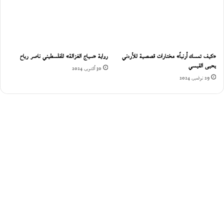
«كيف تمسك أرنباً» مختارات قصصية للأردني
رواية «سياج الغزالة» للفلسطيني ناصر رباح
يحيى القيسي
30 أكتوبر، 2024
29 نوفمبر، 2024