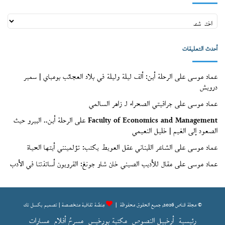
أعداد
قنّاص
(الأرشيف)
أحدث التعليقات
عماد موسى
على
الرحلة أين: ألف ليلة وليلة في بلاد العجائب بومباي | سمير
درويش
عماد موسى
على
جرافيتي الصحراء لـ زاهر السالمي
Faculty of Economics and Management
على
الرحلة أين.. البيرو حيث
الصعود إلى الغيم | خليل النعيمي
عماد موسى
على
الشاعر اللبناني عقل العويط يكتب: تؤلمينني أيتها الحياة
عماد موسى
على
مقال للأديب الصيني خان شاو جونغ: القرويون أساتذتنا في الأدب
© مجلة قناص 2026, جميع الحقوق محفوظة |
مِنصّة ثقافية متخصصة | تصميم
بكسل تك
رئيسية
أرخبيل النصوص
مكتبة بورخيس
مسرحُ أفلام
مسارات