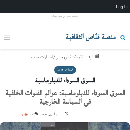
Log In
صفحة قنّاص في فيس بووك
منصة قنّاص الثقافية
بحث عن
القائ
الرئيسية
/
مكتبة بورخيس
/
اصدارات جديدة
اصدارات جديدة
السوق السوداء للدبلوماسية
السوق السوداء للدبلوماسية: عوالم القنوات الخلفية
في السياسة الخارجية
تابع
7 أكتوبر، 2024
0
219
على
X