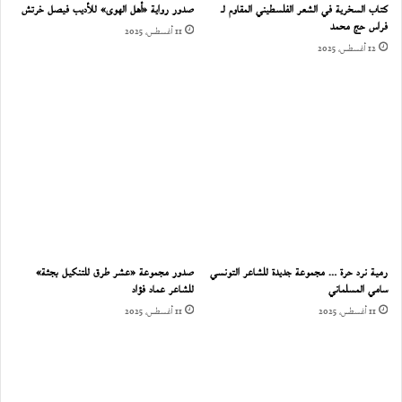
كتاب السخرية في الشعر الفلسطيني المقاوم لـ
صدور رواية «أهل الهوى» للأديب فيصل خرتش
فراس حج محمد
11 أغسطس، 2025
12 أغسطس، 2025
رمية نرد حرة … مجموعة جديدة للشاعر التونسي
صدور مجموعة «عشر طرق للتنكيل بجثة»
سامي المسلماني
للشاعر عماد فؤاد
11 أغسطس، 2025
11 أغسطس، 2025