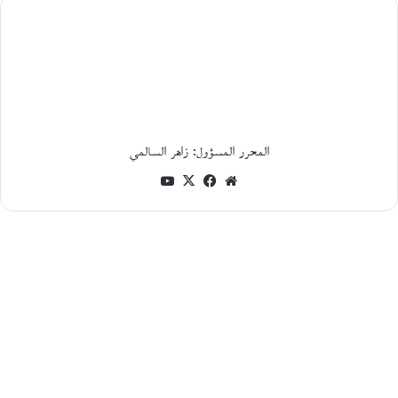
ا
ل
ت
ا
ر
ي
خ
ا
ل
المحرر المسؤول: زاهر السالمي
ا
ج
موقع
فيسبوك
‫X
‫YouTube
ت
الويب
م
ا
ع
ي
و
ا
ل
س
ي
ا
س
ي