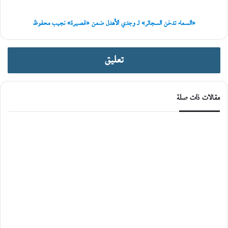
«قصيرة»
نجيب
محفوظ
«السماء تدخن السجائر» لـ وجدي الأهدل ضمن «قصيرة» نجيب محفوظ
تعليق
مقالات ذات صلة