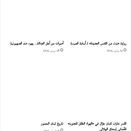
رواية «بنت من القدس الجديدة» لـ أسامة العيسة
أصوات من أجل العدالة… يهود ضد الصهيونية
15 يوليو، 2025
28 يونيو، 2025
القمر عازف كمان جوّال في «الهواء الطلق للجنون»
تاريخ لبنان المصور
للعُماني إسحاق الهلالي
21 فبراير، 2025