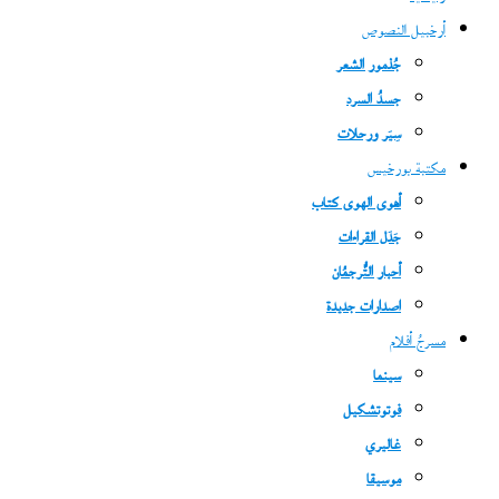
أرخبيل النصوص
جُذمور الشعر
جسدُ السرد
سِيَر ورحلات
مكتبة بورخيس
أهوى الهوى كتاب
جَدَل القراءات
أحبار التُّرجمُان
اصدارات جديدة
مسرحُ أفلام
سينما
فوتوتشكيل
غاليري
موسيقا