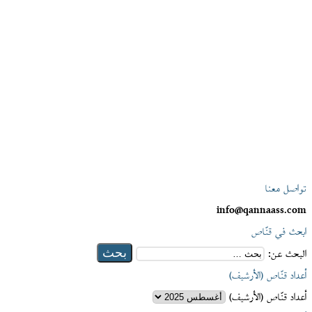
تواصل معنا
info@qannaass.com
ابحث في قنّاص
البحث عن:
أعداد قنّاص (الأرشيف)
أعداد قنّاص (الأرشيف)