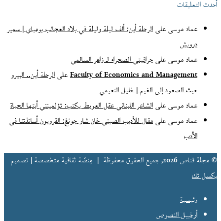
أحدث التعليقات
عماد موسى
على
الرحلة أين: ألف ليلة وليلة في بلاد العجائب بومباي | سمير
درويش
عماد موسى
على
جرافيتي الصحراء لـ زاهر السالمي
Faculty of Economics and Management
على
الرحلة أين.. البيرو
حيث الصعود إلى الغيم | خليل النعيمي
عماد موسى
على
الشاعر اللبناني عقل العويط يكتب: تؤلمينني أيتها الحياة
عماد موسى
على
مقال للأديب الصيني خان شاو جونغ: القرويون أساتذتنا في
الأدب
© مجلة قناص 2026, جميع الحقوق محفوظة |
مِنصّة ثقافية متخصصة | تصميم
بكسل تك
رئيسية
أرخبيل النصوص