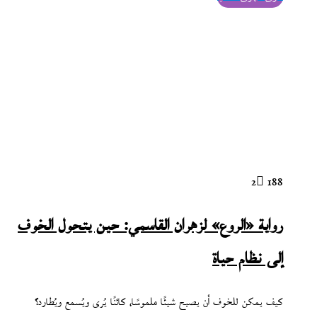
2
188
رواية «الروع» لزهران القاسمي: حين يتحول الخوف
إلى نظام حياة
كيف يمكن للخوف أن يصبح شيئًا ملموسًا، كائنًا يُرى ويُسمع ويُطارد؟