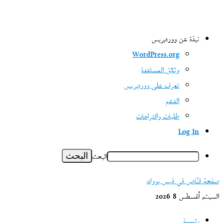
نبذة عن ووردبريس
WordPress.org
وثائق المساعدة
تعرف على ووردبريس
الدعم
طلبات واقتراحات
Log In
البحث
صفحة قنّاص في فيس بووك
السبت, أغسطس 8 2026
رئيسية