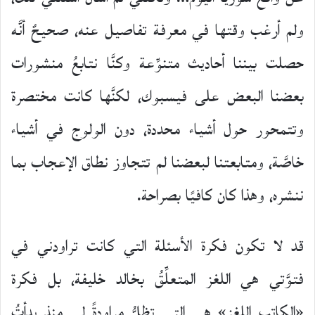
ولم أرغب وقتها في معرفة تفاصيل عنه، صحيحٌ أنَّه
حصلت بيننا أحاديث متنوِّعة وكنَّا نتابعُ منشورات
بعضنا البعض على فيسبوك، لكنَّها كانت مختصرة
وتتمحور حول أشياء محددة، دون الولوج في أشياء
خاصَّة، ومتابعتنا لبعضنا لم تتجاوز نطاق الإعجاب بما
ننشره، وهذا كان كافيًا بصراحة.
قد لا تكون فكرة الأسئلة التي كانت تراودني في
فتوَّتي هي اللغز المتعلِّقُ بخالد خليفة، بل فكرة
«الكاتب اللغز» هي التي تظلُّ مراودةً لي منذ بدأتُ