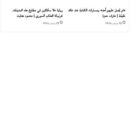
«لم يُصل عليهم أحد» ومسارات الكتابة عند خالد
رواية «لا سكاكين في مطابخ هذه المدينة»..
خليفة | عارف حمزة
غرنيكا العذاب السوري | محمود هدايت
19 يونيو، 2024
19 يونيو، 2024