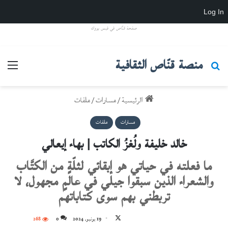
Log In
صفحة قنّاص في فيس بووك
منصة قنّاص الثقافية
بحث عن
القائ
الرئيسية
/
مسارات
/
ملفات
مسارات
ملفات
خالد خليفة ولُغزُ الكاتب | بهاء إيعالي
ما فعلته في حياتي هو إبقائي لثلّةٍ من الكتَّاب
والشعراء الذين سبقوا جيلي في عالمٍ مجهول، لا
تربطني بهم سوى كتاباتهم
تابع
19 يونيو، 2024
0
268