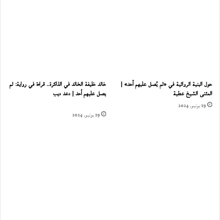
حول البنية الروائية في «لم يُصل عليهم أحد» |
خالد خليفة الخالد في الذاكرة.. قراءة في رواية: لم
المثنى الشيخ عطية
يصل عليهم أحد | دعد ديب
19 يونيو، 2024
19 يونيو، 2024