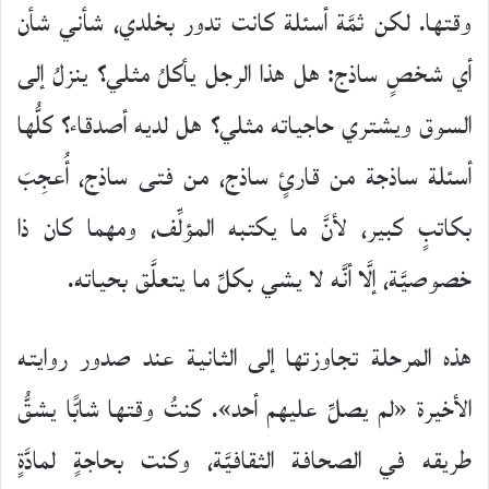
وقتها. لكن ثمَّة أسئلة كانت تدور بخلدي، شأني شأن
أي شخصٍ ساذج: هل هذا الرجل يأكلُ مثلي؟ ينزلُ إلى
السوق ويشتري حاجياته مثلي؟ هل لديه أصدقاء؟ كلُّها
أسئلة ساذجة من قارئٍ ساذج، من فتى ساذج، أُعجِبَ
بكاتبٍ كبير، لأنَّ ما يكتبه المؤلِّف، ومهما كان ذا
خصوصيَّة، إلَّا أنَّه لا يشي بكلِّ ما يتعلَّق بحياته.
هذه المرحلة تجاوزتها إلى الثانية عند صدور روايته
الأخيرة «لم يصلِّ عليهم أحد». كنتُ وقتها شابًّا يشقُّ
طريقه في الصحافة الثقافيَّة، وكنت بحاجةٍ لمادَّةٍ