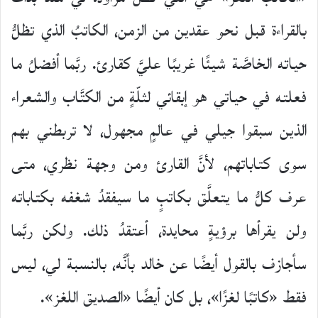
بالقراءة قبل نحو عقدين من الزمن، الكاتبُ الذي تظلُّ
حياته الخاصَّة شيئًا غريبًا عليَّ كقارئ. ربَّما أفضلُ ما
فعلته في حياتي هو إبقائي لثلّةٍ من الكتَّاب والشعراء
الذين سبقوا جيلي في عالمٍ مجهول، لا تربطني بهم
سوى كتاباتهم، لأنَّ القارئ ومن وجهة نظري، متى
عرف كلُّ ما يتعلَّق بكاتبٍ ما سيفقدُ شغفه بكتاباته
ولن يقرأها برؤيةٍ محايدة، أعتقدُ ذلك. ولكن ربَّما
سأجازف بالقول أيضًا عن خالد بأنَّه، بالنسبة لي، ليس
فقط «كاتبًا لغزًا»، بل كان أيضًا «الصديق اللغز».