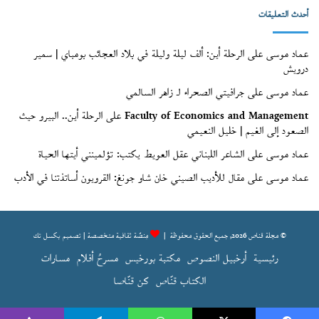
(الأرشيف)
أحدث التعليقات
عماد موسى
على
الرحلة أين: ألف ليلة وليلة في بلاد العجائب بومباي | سمير
درويش
عماد موسى
على
جرافيتي الصحراء لـ زاهر السالمي
Faculty of Economics and Management
على
الرحلة أين.. البيرو حيث
الصعود إلى الغيم | خليل النعيمي
عماد موسى
على
الشاعر اللبناني عقل العويط يكتب: تؤلمينني أيتها الحياة
عماد موسى
على
مقال للأديب الصيني خان شاو جونغ: القرويون أساتذتنا في الأدب
© مجلة قناص 2026, جميع الحقوق محفوظة |
مِنصّة ثقافية متخصصة | تصميم
بكسل تك
رئيسية
أرخبيل النصوص
مكتبة بورخيس
مسرحُ أفلام
مسارات
الكتاب قنّاص
كن قنّاصا