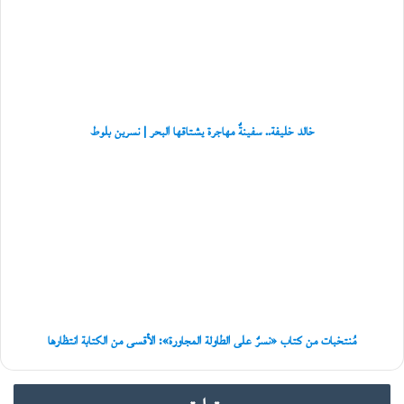
و
مهاجرة
ا
يشتاقها
ي
البحر
ت
|
ه
نسرين
«
بلوط
ل
ا
خالد خليفة.. سفينةٌ مهاجرة يشتاقها البحر | نسرين بلوط
ب
ر
مُنتخبات
ي
من
د
كتاب
إ
«نسرٌ
ل
على
ى
الطاولة
غ
المجاورة»:
زّ
الأقسى
ة
من
»
الكتابة
مُنتخبات من كتاب «نسرٌ على الطاولة المجاورة»: الأقسى من الكتابة انتظارها
انتظارها