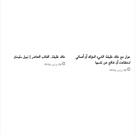
حوار مع خالد خليفة: الشيء المؤكد أن أعمالي
خالد خليفة.. الغائب الحاضر | نبيل سليمان
استطاعت أن تدافع عن نفسها
19 يونيو، 2024
19 يونيو، 2024