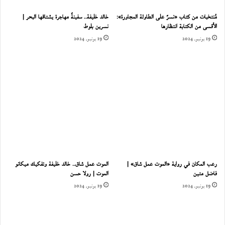
مُنتخبات من كتاب «نسرٌ على الطاولة المجاورة»:
خالد خليفة.. سفينةٌ مهاجرة يشتاقها البحر |
الأقسى من الكتابة انتظارها
نسرين بلوط
19 يونيو، 2024
19 يونيو، 2024
رعب المكان في رواية «الموت عمل شاق» |
الموت عمل شاق.. خالد خليفة وتفكيك ميكانو
فاضل متين
الموت | رولا حسن
19 يونيو، 2024
19 يونيو، 2024