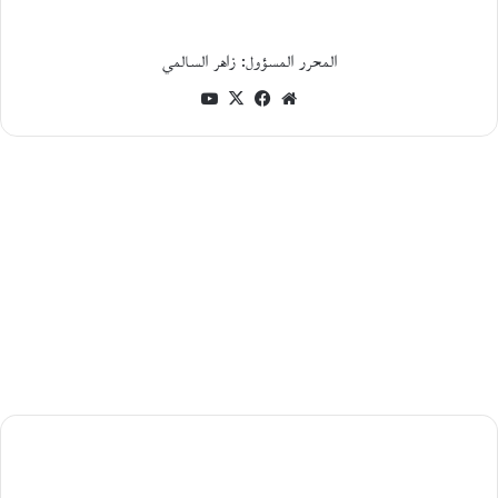
ا
ت
ب
المحرر المسؤول: زاهر السالمي
ا
ل
موقع
فيسبوك
‫X
‫YouTube
ف
الويب
ل
س
ط
ي
ن
ي
م
ح
م
د
ج
ب
ع
ي
ت
خالد
ي
خليفة..
و
ر
سفينةٌ