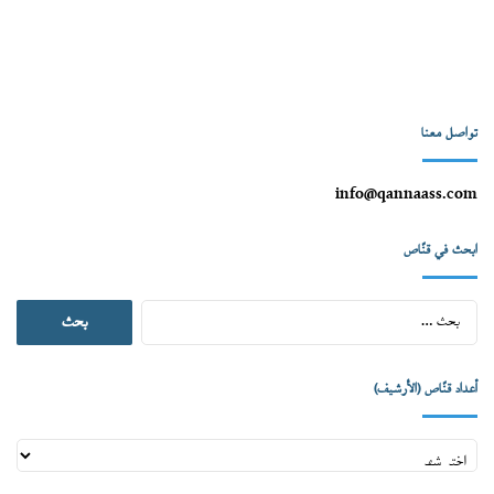
تواصل معنا
info@qannaass.com
ابحث في قنّاص
البحث
عن:
أعداد قنّاص (الأرشيف)
أعداد
قنّاص