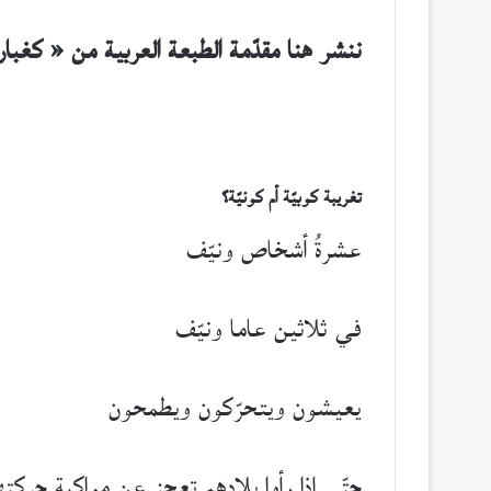
ننشر هنا مقدّمة الطبعة العربية من « كغبار
تغريبة كوبيّة أم كونيّة؟
عشرةُ أشخاص ونيّف
في ثلاثين عاما ونيّف
يعيشون ويتحرّكون ويطمحون
حتّى إذا رأوا بلادهم تعجز عن مواكبة حركته