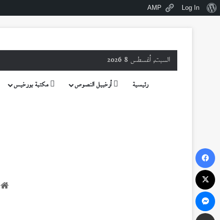
نبذة
AMP
Log In
عن
ووردبريس
السبت, أغسطس 8 2026
رئيسية
أرخبيل النصوص
مكتبة بورخيس
فيسبوك
‫X
ا
ماسنجر
مشاركة عبر البريد