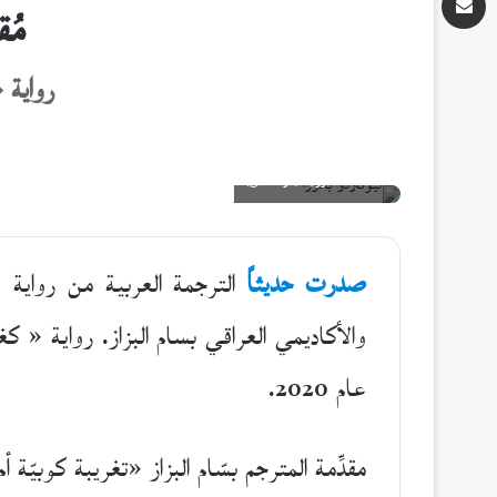
مُ
رواية «
غلاف الرواية (دار المدى)
صدرت حديثاً
الترجمة العربية من رواية 
والأكاديمي العراقي بسام البزاز. رواية « 
عام 2020.
مقدِّمة المترجم بسّام البزاز «تغريبة كوبيّ