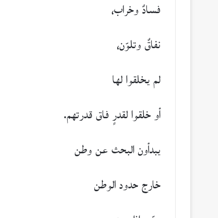
فسادٌ وخراب،
نفاقٌ وتلوّن،
لم يخلقوا لها
أو خلقوا لقدرٍ فاق قدرتهم.
يبدأون البحث عن وطن
خارج حدود الوطن