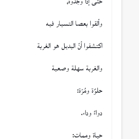
حتّى إذا وجدوه،
وألقوا بعصا التسيار فيه
اكتشفوا أنّ البديل هو الغربة
والغربة سهلة وصعبة
حلوٌة ومُرّة:
دواءٌ وداء.
حياة وممات: