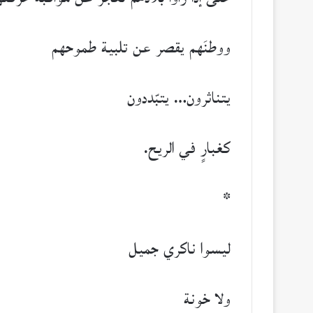
ووطنَهم يقصر عن تلبية طموحهم
يتناثرون… يتبّددون
كغبارٍ في الريح.
*
ليسوا ناكري جميل
ولا خونة