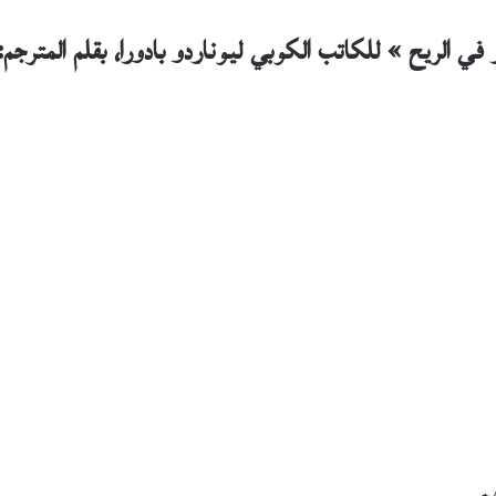
 في الريح » للكاتب الكوبي ليوناردو بادورا، بقلم المترجم:
م