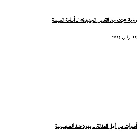
رواية «بنت من القدس الجديدة» لـ أسامة العيسة
15 يوليو، 2025
أصوات من أجل العدالة… يهود ضد الصهيونية