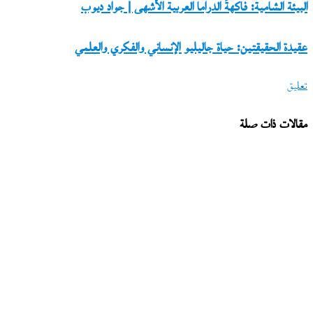
البيئة
البيئة الشامية: فاكهةُ الدراما العربية الأشهى | جواد ديوب
الشامية:
عقيدة
عقيدة الحقيقتين: حياة جاليليو الإنساني والفكري والعلمي
فاكهةُ
الحقيقتين:
الدراما
تعليق
حياة
العربية
جاليليو
الأشهى
مقالات ذات صلة
الإنساني
|
والفكري
جواد
والعلمي
ديوب