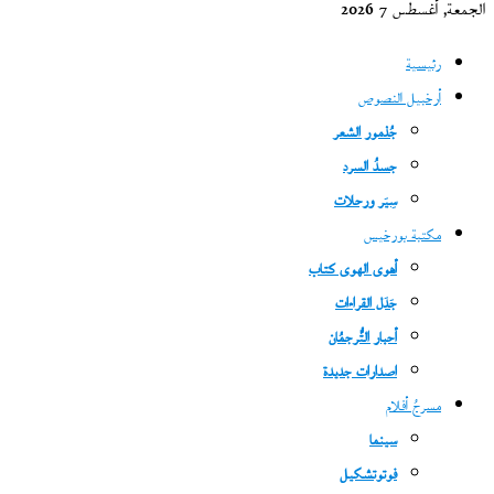
الجمعة, أغسطس 7 2026
رئيسية
أرخبيل النصوص
جُذمور الشعر
جسدُ السرد
سِيَر ورحلات
مكتبة بورخيس
أهوى الهوى كتاب
جَدَل القراءات
أحبار التُّرجمُان
اصدارات جديدة
مسرحُ أفلام
سينما
فوتوتشكيل