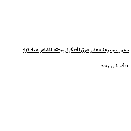
صدور مجموعة «عشر طرق للتنكيل بجثة» للشاعر عماد فؤاد
11 أغسطس، 2025