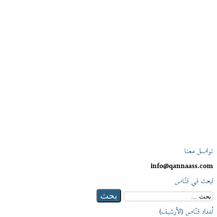
تواصل معنا
info@qannaass.com
ابحث في قنّاص
البحث
عن:
أعداد قنّاص (الأرشيف)