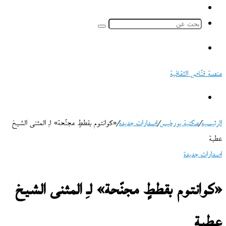
ملخص
الموقع
بحث
RSS
عن
القائمة
منصة قنّاص الثقافية
بحث
عن
الرئيسية
/
مكتبة بورخيس
/
اصدارات جديدة
/
«كوانتوم بقططٍ مجنّحة» لـِ المثنى الشيخ
عطية
اصدارات جديدة
«كوانتوم بقططٍ مجنّحة» لـِ المثنى الشيخ
عطية