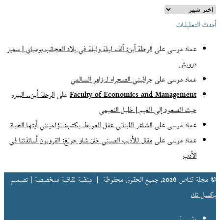
أعداد
قنّاص
أحدث التعليقات
(الأرشيف)
عماد موسى
على
الرحلة أين: ألف ليلة وليلة في بلاد العجائب بومباي | سمير
درويش
عماد موسى
على
جرافيتي الصحراء لـ زاهر السالمي
Faculty of Economics and Management
على
الرحلة أين.. البيرو
حيث الصعود إلى الغيم | خليل النعيمي
عماد موسى
على
الشاعر اللبناني عقل العويط يكتب: تؤلمينني أيتها الحياة
عماد موسى
على
مقال للأديب الصيني خان شاو جونغ: القرويون أساتذتنا في
الأدب
© مجلة قناص 2026, جميع الحقوق محفوظة |
مِنصّة ثقافية متخصصة | تصميم
بكسل تك
رئيسية