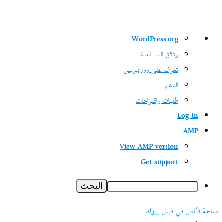
نبذة
WordPress.org
عن
وثائق المساعدة
ووردبريس
تعرف على ووردبريس
الدعم
طلبات واقتراحات
Log In
AMP
View AMP version
Get support
البحث
صفحة قنّاص في فيس بووك