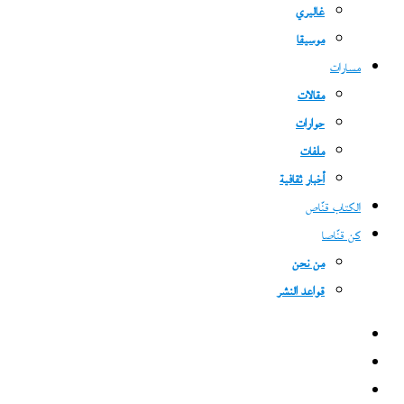
غاليري
موسيقا
مسارات
مقالات
حوارات
ملفات
أخبار ثقافية
الكتاب قنّاص
كن قنّاصا
من نحن
قواعد النشر
فيسبوك
‫X
‫YouTube