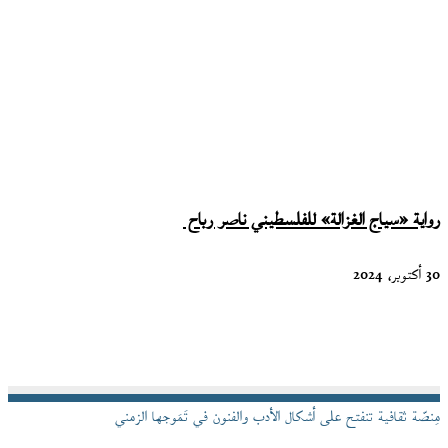
رواية «سياج الغزالة» للفلسطيني ناصر رباح
30 أكتوبر، 2024
مِنصّة ثقافية تنفتح على أشكال الأدب والفنون في تَمَوجها الزمني