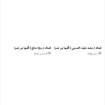
قصائد لـِ محمد عفيف الحسيني | تُلقيها نور نصرة
قصائد لـِ سنيّة صالح | تُلقيها نور نصرة
7 يناير، 2023
6 سبتمبر، 2022