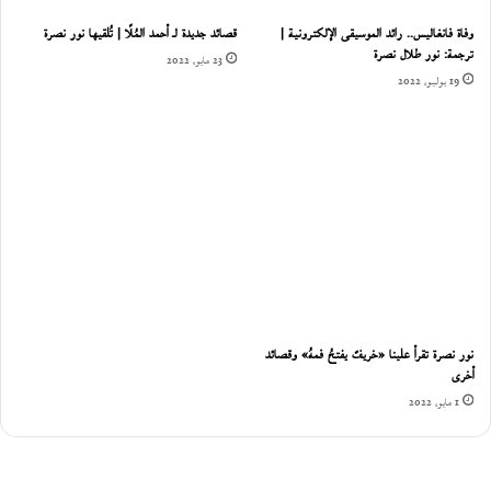
وفاة فانغاليس.. رائد الموسيقى الإلكترونية |
قصائد جديدة لـ أحمد المُلّا | تُلقيها نور نصرة
ترجمة: نور طلال نصرة
23 مايو، 2022
19 يوليو، 2022
نور نصرة تقرأ علينا «خريفٌ يفتحُ فمهُ» وقصائد
أخرى
1 مايو، 2022