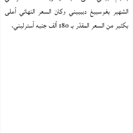
الشهير بغوسبيغ ديبييني وكان السعر النهائي أعلى
بكثير من السعر المقدّر بـ 180 ألف جنيه أسترليني.