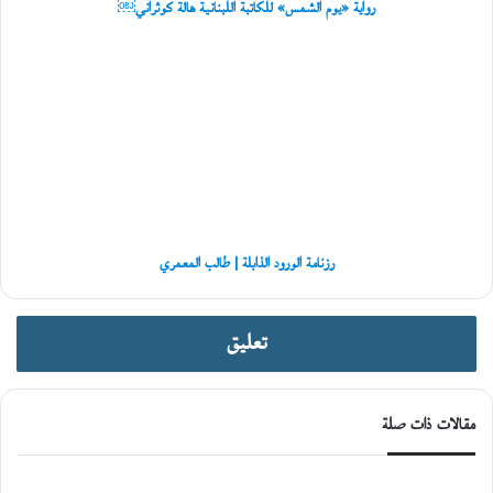
رواية «يوم الشمس» للكاتبة اللبنانية هالة كوثراني￼
رزنامة
الورود
الذابلة
|
طالب
المعمري
رزنامة الورود الذابلة | طالب المعمري
تعليق
مقالات ذات صلة