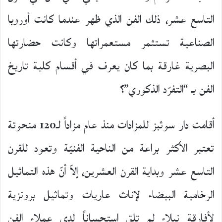
التاسع عشر، ذلك الفن الذي ظهر عندما كانت أوروبا
الصناعية تستثمر مستعمراتها وكانت حضارتها
البصرية غارقة بما كان يعرف في أقسام كلية تاريخ
الفن بـ “التفرّد الذكوري”؟
أقامت دار سوثبز للمزادات منذ عام مزاداً لـ120 منحوتة
تعتبر الأكثر براعة من الناحية الفنيّة وتعود للقرن
التاسع عشر وبداية القرن العشرين، إلاّ أنّ هذه التماثيل
الرخامية البيضاء لإناث عاريات وتماثيل برونزية
لأفارقة نبلاء لم تلق استحساناً لدى عملاء الفن