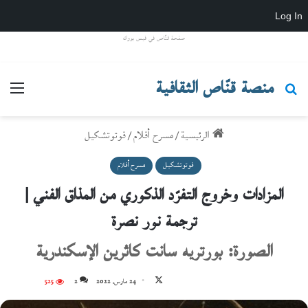
Log In
صفحة قنّاص في فيس بووك
منصة قنّاص الثقافية
بحث عن
القائ
الرئيسية
/
مسرح أفلام
/
فوتوتشكيل
فوتوتشكيل
مسرح أفلام
المزادات وخروج التفرّد الذكوري من المذاق الفني |
ترجمة نور نصرة
الصورة: بورتريه سانت كاثرين الإسكندرية
تابع
24 مارس، 2022
2
525
على