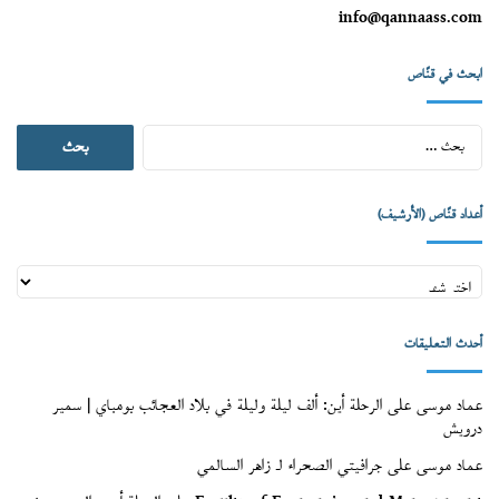
info@qannaass.com
ابحث في قنّاص
البحث
عن:
أعداد قنّاص (الأرشيف)
أعداد
قنّاص
(الأرشيف)
أحدث التعليقات
عماد موسى
على
الرحلة أين: ألف ليلة وليلة في بلاد العجائب بومباي | سمير
درويش
عماد موسى
على
جرافيتي الصحراء لـ زاهر السالمي