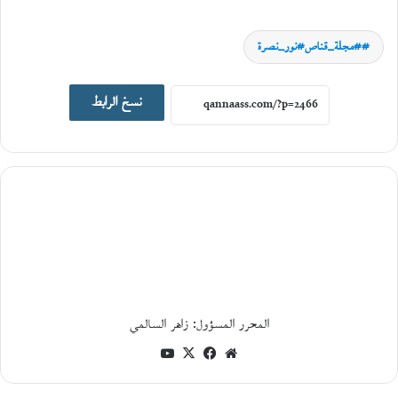
2026
ا
#مجلة_قناص#نور_نصرة
ل
ك
ي
نسخ الرابط
ن
و
ن
ة
و
ج
د
ل
ي
ة
ا
ل
م
ا
المحرر المسؤول: زاهر السالمي
د
موقع
فيسبوك
‫X
‫YouTube
ة
و
الويب
ا