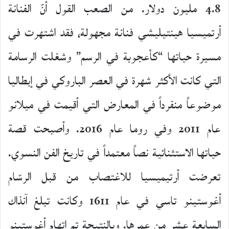
4.8 مليون دولار. من الصعب القول أنّ الفنانة
أرتميسيا هينتيليشي فنانة مجهولة، فقد اشتهرت في
مسيرة حياتها “كأعجوبة في الرسم” وشغلت الرسامة
التي كانت الأكثر شهرة في العصر الباروكي في إيطاليا
موضوعاً منفرداً في المعارض التي أقيمت في ميلانو
عام 2011 وفي روما عام 2016. وأصبحت قصة
حياتها الاستثنائية نصاً معتمداً في تاريخ الفن النسوي.
تعرضت أرتيميسيا للاغتصاب من قبل الرسّام
أغوستينو تاسي في عام 1611 وكانت تبلغ آنذاك
السابعة عشر من عمرها. وبالنتيجة تم اتهام أغوستينو