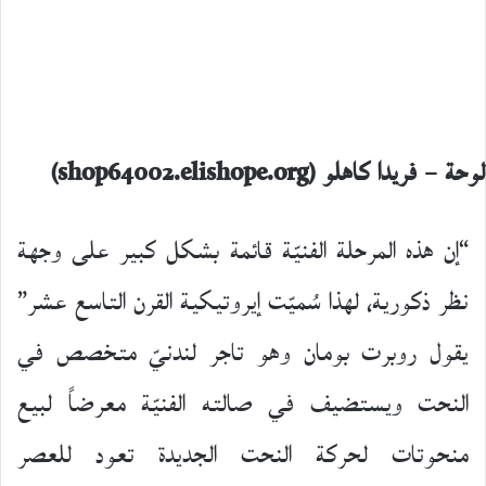
لوحة – فريدا كاهلو (shop64002.elishope.org)
“إن هذه المرحلة الفنيّة قائمة بشكل كبير على وجهة
نظر ذكورية، لهذا سُميّت إيروتيكية القرن التاسع عشر”
يقول روبرت بومان وهو تاجر لندنيّ متخصص في
النحت ويستضيف في صالته الفنيّة معرضاً لبيع
منحوتات لحركة النحت الجديدة تعود للعصر