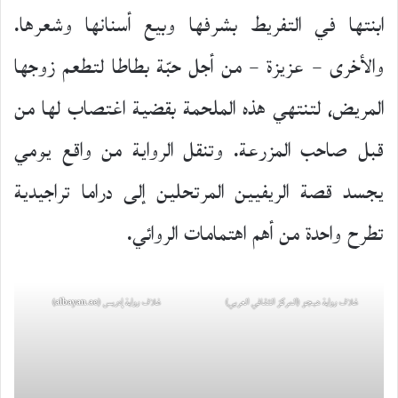
ابنتها في التفريط بشرفها وبيع أسنانها وشعرها.
والأخرى – عزيزة – من أجل حبّة بطاطا لتطعم زوجها
المريض، لتنتهي هذه الملحمة بقضية اغتصاب لها من
قبل صاحب المزرعة. وتنقل الرواية من واقع يومي
يجسد قصة الريفيين المرتحلين إلى دراما تراجيدية
تطرح واحدة من أهم اهتمامات الروائي.
غلاف رواية هيجو (المركز الثقافي العربي)
غلاف رواية إدريس (albayan.ae)