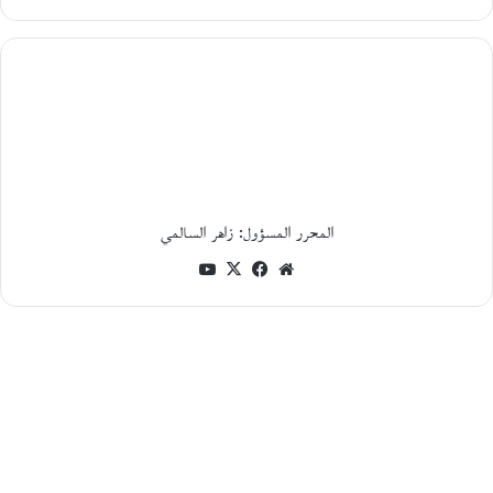
و
ا
ر
م
ع
ا
ل
ك
ا
ت
ب
المحرر المسؤول: زاهر السالمي
ا
ل
موقع
فيسبوك
‫X
‫YouTube
ف
الويب
ل
س
ط
ي
ن
ي
م
ح
م
د