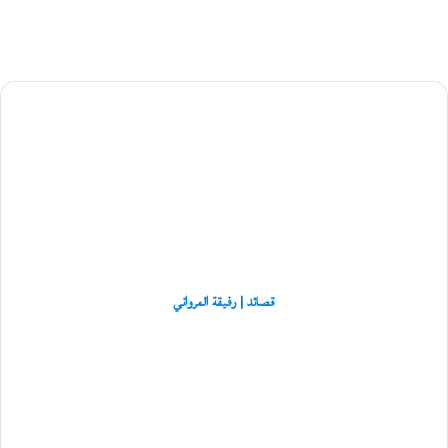
ج
ب
ع
ي
ت
قصائد
ي
|
و
ر
رفيقة
و
المرواني
ا
ي
ت
ه
«
ل
ا
قصائد | رفيقة المرواني
ب
ر
ميشيل
ي
فوكو:
د
إرادةُ
إ
المعرفة
ل
أفقاً
ى