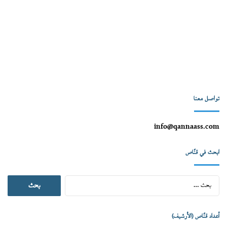
تواصل معنا
info@qannaass.com
ابحث في قنّاص
البحث
عن:
أعداد قنّاص (الأرشيف)