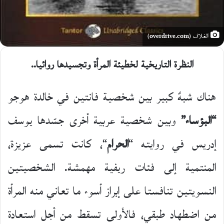
الغلاف (overdrive.com)
النظرة التاريخية لخطيئة المرأة وتجسيدها روائيا..
هناك شبهٌ كبير بين شخصية فانتين في خالدة هوجو
“البؤساء”
وبين شخصية عربية أخرى جسّدها يوسف
إدريس في روايته “
الحرام
“، كانت تسمى عزيزة،
المنتمية إلى فئات ريفية مهمشة. الشخصيتين
النسويتين تنافستا على إبراز أسوء ما تعاني منه المرأة
من اضطهاد طبقي، فالأولى تسقط من أجل استعادة