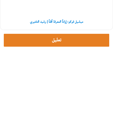
|
غ
رشيد
زّ
الخديري
ة
»
ميشيل فوكو: إرادةُ المعرفة أفقاً | رشيد الخديري
تعليق