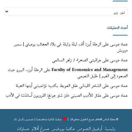
أعداد
قنّاص
(الأرشيف)
أحدث التعليقات
عماد موسى
على
الرحلة أين: ألف ليلة وليلة في بلاد العجائب بومباي | سمير
درويش
عماد موسى
على
جرافيتي الصحراء لـ زاهر السالمي
Faculty of Economics and Management
على
الرحلة أين.. البيرو حيث
الصعود إلى الغيم | خليل النعيمي
عماد موسى
على
الشاعر اللبناني عقل العويط يكتب: تؤلمينني أيتها الحياة
عماد موسى
على
مقال للأديب الصيني خان شاو جونغ: القرويون أساتذتنا في الأدب
© مجلة قناص 2026, جميع الحقوق محفوظة |
مِنصّة ثقافية متخصصة | تصميم
بكسل تك
رئيسية
أرخبيل النصوص
مكتبة بورخيس
مسرحُ أفلام
مسارات