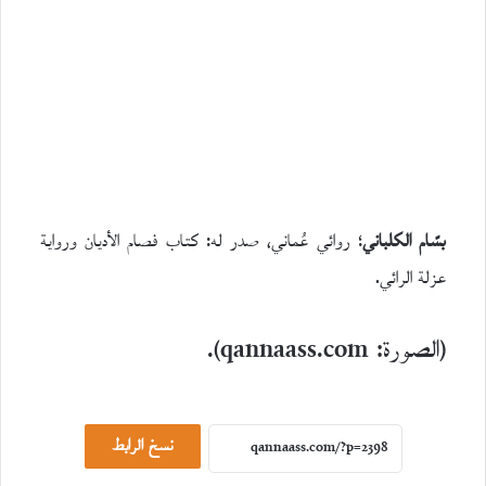
بسّام الكلباني
؛ روائي عُماني، صدر له: كتاب فصام الأديان ورواية
عزلة الرائي.
(الصورة: qannaass.com).
حوارات
23
يوليو،
نسخ الرابط
2026
ح