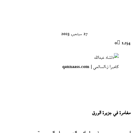
على
X
27 سبتمبر، 2023
0
1٬254
كاميرا ز.السالمي | qannaass.com
مغامرة في جزيرة الورق