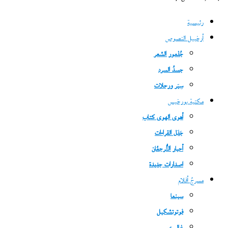
رئيسية
أرخبيل النصوص
جُذمور الشعر
جسدُ السرد
سِيَر ورحلات
مكتبة بورخيس
أهوى الهوى كتاب
جَدَل القراءات
أحبار التُّرجمُان
اصدارات جديدة
مسرحُ أفلام
سينما
فوتوتشكيل