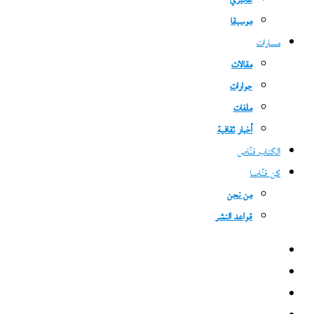
غاليري
موسيقا
مسارات
مقالات
حوارات
ملفات
أخبار ثقافية
الكتاب قنّاص
كن قنّاصا
من نحن
قواعد النشر
فيسبوك
‫X
‫YouTube