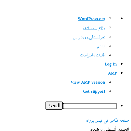
نبذة
WordPress.org
عن
وثائق المساعدة
ووردبريس
تعرف على ووردبريس
الدعم
طلبات واقتراحات
Log In
AMP
View AMP version
Get support
البحث
صفحة قنّاص في فيس بووك
الجمعة, أغسطس 7 2026