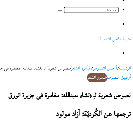
ملخص
الموقع
بحث
RSS
عن
القائمة
منصة قنّاص الثقافية
بحث
عن
الرئيسية
/
أرخبيل النصوص
/
جُذْمور الشعر
/
نصوص شعرية لـِ دلشاد عبدالله: مغامرة في جزي
أرخبيل النصوص
جُذْمور الشعر
نصوص شعرية لـِ دلشاد عبدالله: مغامرة في جزيرة الورق
ترجمها عن الكُرديّة: آزاد مولود
تابع