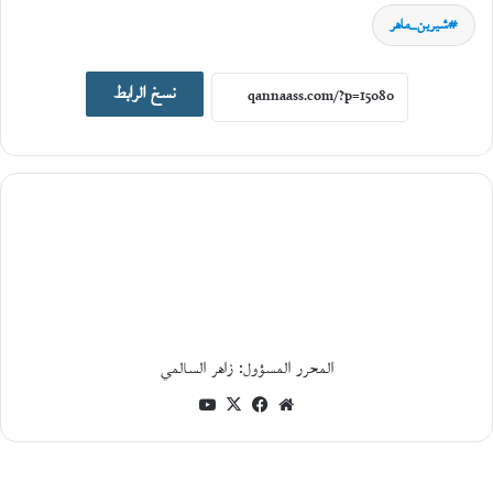
ا
شيرين_ماهر
ل
ك
ي
نسخ الرابط
ن
و
ن
ة
و
ج
د
ل
ي
ة
ا
ل
م
ا
المحرر المسؤول: زاهر السالمي
د
موقع
فيسبوك
‫X
‫YouTube
ة
و
الويب
ا
ل
و