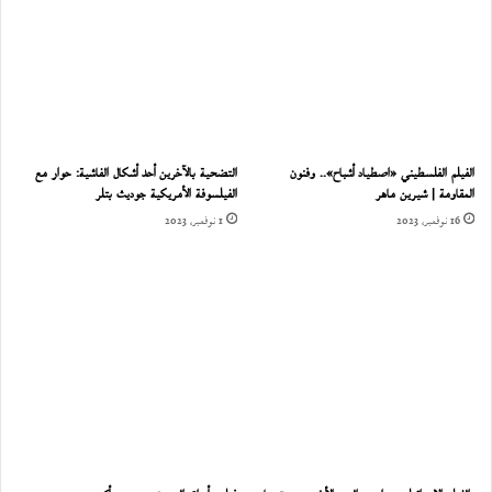
الفيلم الفلسطيني «اصطياد أشباح».. وفنون
التضحية بالآخرين أحد أشكال الفاشية: حوار مع
المقاومة | شيرين ماهر
الفيلسوفة الأمريكية جوديث بتلر
16 نوفمبر، 2023
1 نوفمبر، 2023