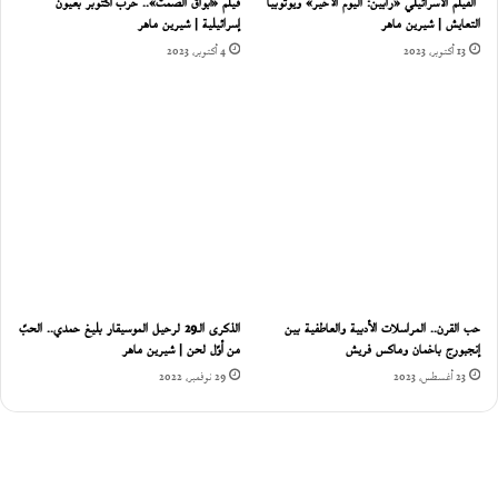
الفيلم الاسرائيلي «رابين: اليوم الأخير» ويوتوبيا
فيلم «أبواق الصمت».. حرب أكتوبر بعيون
التعايش | شيرين ماهر
إسرائيلية | شيرين ماهر
13 أكتوبر، 2023
4 أكتوبر، 2023
حب القرن.. المراسلات الأدبية والعاطفية بين
الذكرى الـ29 لرحيل الموسيقار بليغ حمدي.. الحبّ
إنجبورج باخمان وماكس فريش
من أوّل لحن | شيرين ماهر
23 أغسطس، 2023
29 نوفمبر، 2022