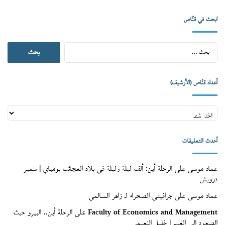
ابحث في قنّاص
البحث
عن:
أعداد قنّاص (الأرشيف)
أعداد
قنّاص
(الأرشيف)
أحدث التعليقات
عماد موسى
على
الرحلة أين: ألف ليلة وليلة في بلاد العجائب بومباي | سمير
درويش
عماد موسى
على
جرافيتي الصحراء لـ زاهر السالمي
Faculty of Economics and Management
على
الرحلة أين.. البيرو حيث
الصعود إلى الغيم | خليل النعيمي