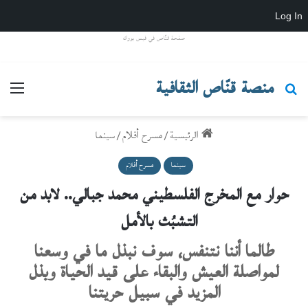
Log In
صفحة قنّاص في فيس بووك
منصة قنّاص الثقافية
بحث عن
القائ
الرئيسية
/
مسرح أفلام
/
سينما
سينما
مسرح أفلام
حوار مع المخرج الفلسطيني محمد جبالي.. لابد من
التشبُث بالأمل
طالما أننا نتنفس، سوف نبذل ما في وسعنا
لمواصلة العيش والبقاء على قيد الحياة وبذل
المزيد في سبيل حريتنا