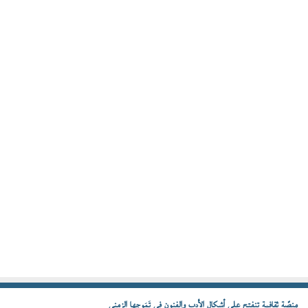
مِنصّة ثقافية تنفتح على أشكال الأدب والفنون في تَمَوجها الزمني