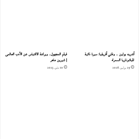
أندريه بولين .. وطني أفريقيا: سيرة ذاتية
فيلم المجهول.. وبراعة الاقتباس عن الأدب العالمى
للباشوناريا السمراء
| شيرين ماهر
29 يوليو، 2026
10 مايو، 2025