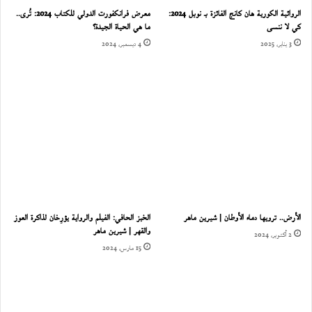
الروائية الكورية هان كانج الفائزة بـ نوبل 2024:
معرض فرانكفورت الدولي للكتاب 2024: تُرى..
كي لا ننسى
ما هي الحياة الجيدة؟
3 يناير، 2025
4 ديسمبر، 2024
الأرض.. ترويها دماء الأوطان | شيرين ماهر
الخبز الحافي: الفيلم والرواية يؤرِخان لذاكرة العوز
والقهر | شيرين ماهر
2 أكتوبر، 2024
15 مارس، 2024