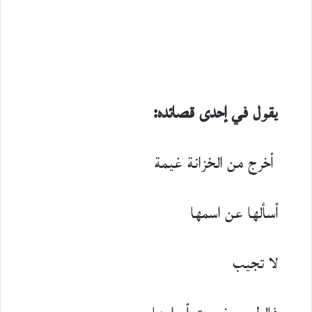
يقول في إحدى قصائده:
أخرج من الخزانة غيمة
أسألها عن اسمها
لا تجيب