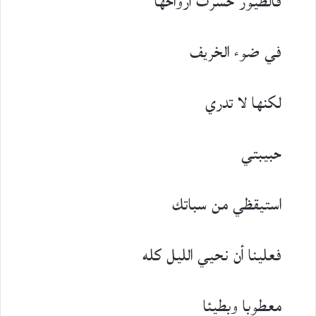
فالطيور خسرت أرواحها
في ضوء الخريف
لكنها لا تدري
حبيبتي
استيقظي من سباتك
فعلينا أن نحيي الليل كله
معطوبا وبطيئا