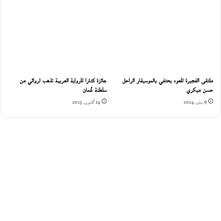
ملتقى الفجيرة للعود يحتفي بالموسيقار الراحل
جائزة كتارا للرواية العربية تذهب لروائي من
حسن ميكري
سلطنة عُمان‎
6 يناير، 2024
14 أكتوبر، 2023