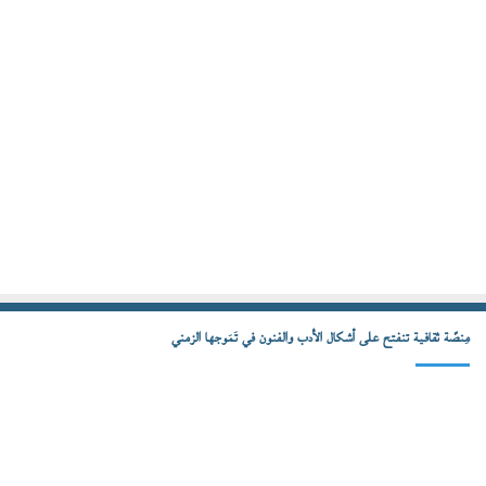
مِنصّة ثقافية تنفتح على أشكال الأدب والفنون في تَمَوجها الزمني