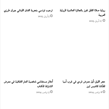
رواية صلاة القلق تفوز بالجائزة العالمية للرواية
ترحيب تونسي بتجربة الفنان اللبناني جبران طرزي
العربية
5 أبريل، 2025
27 أبريل، 2025
حجر الليل: أول معرض فردي في غرب آسيا
أحلام مستغانمي شخصية العام الثقافية في معرض
للفنّانة كانديس لين
الشارقة للكتاب
6 نوفمبر، 2024
3 نوفمبر، 2024