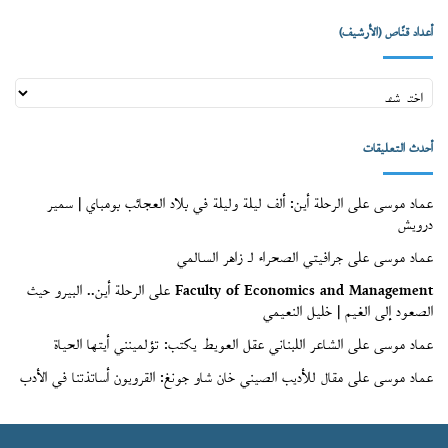
أعداد قنّاص (الأرشيف)
أعداد
قنّاص
(الأرشيف)
أحدث التعليقات
عماد موسى
على
الرحلة أين: ألف ليلة وليلة في بلاد العجائب بومباي | سمير
درويش
عماد موسى
على
جرافيتي الصحراء لـ زاهر السالمي
Faculty of Economics and Management
على
الرحلة أين.. البيرو حيث
الصعود إلى الغيم | خليل النعيمي
عماد موسى
على
الشاعر اللبناني عقل العويط يكتب: تؤلمينني أيتها الحياة
عماد موسى
على
مقال للأديب الصيني خان شاو جونغ: القرويون أساتذتنا في الأدب