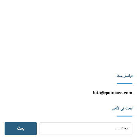
تواصل معنا
info@qannaass.com
ابحث في قنّاص
البحث
عن: