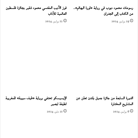
رسومات محمود ديوب في رواية «ثورة البهائم»..
فوز الأديب المقدسي محمود شقير بجائزة فلسطين
من الكتاب إلى الجدران
العالمية للآداب
29 يوليو، 2024
12 يوليو، 2024
الدورة السابعة من جائزة جميل بلندن تعلن عن
الإيسيسكو تحتفي برواية «طيف سبيبة» للمغربية
المشاريع المختارة
لطيفة لبصير
6 يوليو، 2024
21 مايو، 2024