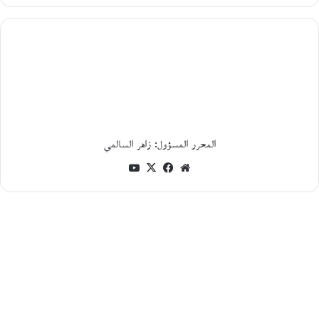
12
أغسطس،
2025
م
ؤ
ت
م
ر
«
م
المحرر المسؤول: زاهر السالمي
ر
موقع
فيسبوك
‫X
‫YouTube
ج
ع
الويب
ي
ة
ا
ل
ت
ر
ا
ث
ا
ل