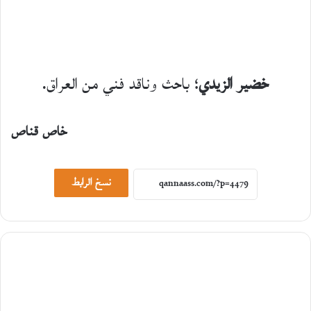
خضير الزيدي
؛ باحث وناقد فني من العراق.
خاص قناص
حوارات
23
يوليو،
نسخ الرابط
2026
ح
و
ا
ر
م
ع
ا
ل
ك