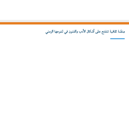
مِنصّة ثقافية تنفتح على أشكال الأدب والفنون في تَمَوجها الزمني