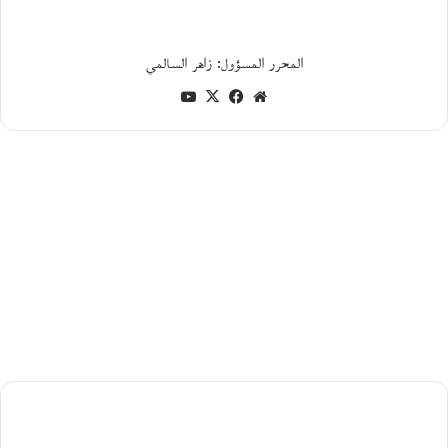
ا
ت
ب
المحرر المسؤول: زاهر السالمي
ا
ل
موقع
فيسبوك
‫X
‫YouTube
ف
الويب
ل
س
ط
ي
ن
ي
م
ح
م
د
ج
ب
ع
ي
ت
أبو
ي
العلاء
و