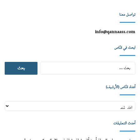
تواصل معنا
info@qannaass.com
ابحث في قنّاص
البحث
عن:
أعداد قنّاص (الأرشيف)
أعداد
قنّاص
(الأرشيف)
أحدث التعليقات