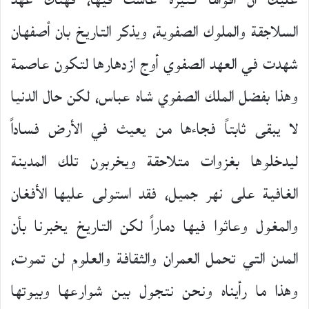
عليك أن أقواما كثيرة عاشت فيها، فهناك عهد
السلاجقة والملوك الصفوية، ويذكر التاريخ بان أصفهان
شهدت في العهد الصفوي أوج ازدهارها لتكون عاصمة
وهذا بفضل الملك الصفوي شاه عباس، لكن حال الدنيا
لا يبقى ثابتاً فجاءها من يعيث في الأرض فساداً
ليدخلوها بغزوات متلاحقة ويخربون تلك المدينة
الغافية على نهر جميل، فقد استولى عليها الأفغان
والمغول وعاثوا فيها دماراً لكن التاريخ يخبرنا بأن
المدن التي تحمل العمران والثقافة والعلوم لن تموت،
وهذا ما رأيناه ونحن نتجول بين شوارعها وبيوتها