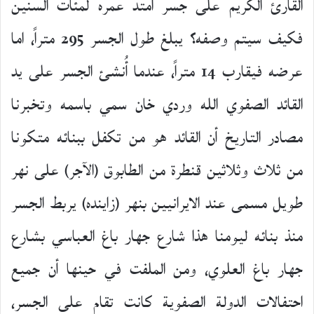
القارئ الكريم على جسر امتد عمره لمئات السنين
فكيف سيتم وصفه؟ يبلغ طول الجسر 295 متراً، اما
عرضه فيقارب 14 متراً، عندما أُنشئ الجسر على يد
القائد الصفوي الله وردي خان سمي باسمه وتخبرنا
مصادر التاريخ أن القائد هو من تكفل ببنائه متكونا
من ثلاث وثلاثين قنطرة من الطابوق (الآجر) على نهر
طويل مسمى عند الايرانيين بنهر (زاينده) يربط الجسر
منذ بنائه ليومنا هذا شارع جهار باغ العباسي بشارع
جهار باغ العلوي، ومن الملفت في حينها أن جميع
احتفالات الدولة الصفوية كانت تقام على الجسر،