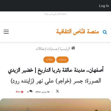
Log In
صفحة قنّاص في فيس بووك
منصة قنّاص الثقافية
بحث عن
القائ
الرئيسية
/
مسارات
/
مقالات
مسارات
مقالات
أصفهان.. مدينة عالقة بثريا التاريخ | خضير الزيدي
الصورة: جسر (خواجو) على نهر (زاينده رود)
تابع
19 يونيو، 2022
0
670
على
X