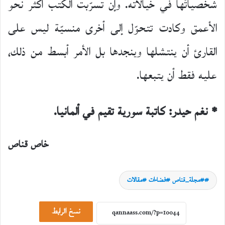
شخصياتُها في خيالاته. وإن تسرّبت الكتب أكثر نحو
الأعمق وكادت تتحوّل إلى أخرى منسيّة ليس على
القارئ أن ينتشلها وينجدها بل الأمر أبسط من ذلك،
عليه فقط أن يتبعها.
* نغم حيدر: كاتبة سورية تقيم في ألمانيا.
خاص قناص
حوارات
#مجلة_قناص #فضاءات #مقالات
23
يوليو،
نسخ الرابط
2026