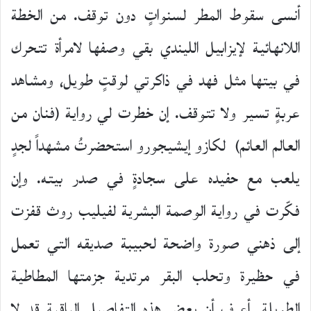
أنسى سقوط المطر لسنواتٍ دون توقف. من الخطة
اللانهائية لإيزابيل الليندي بقي وصفها لامرأة تتحرك
في بيتها مثل فهد في ذاكرتي لوقتٍ طويل، ومشاهد
عربةٍ تسير ولا تتوقف. إن خطرت لي رواية (فنان من
العالم العائم) لكازو إيشيجورو استحضرتُ مشهداً لجدٍ
يلعب مع حفيده على سجادةٍ في صدر بيته. وإن
فكّرت في رواية الوصمة البشرية لفيليب روث قفزت
إلى ذهني صورة واضحة لحبيبة صديقه التي تعمل
في حظيرة وتحلب البقر مرتدية جزمتها المطاطية
الطويلة. أعرف أن بعض هذه التفاصيل الباقية قد لا