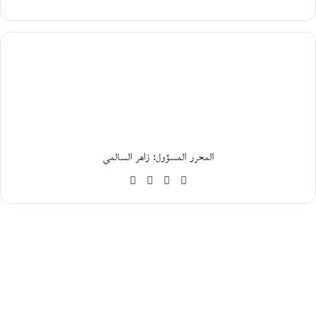
ح
و
ا
ر
م
ع
ا
ل
ك
ا
ت
ب
المحرر المسؤول: زاهر السالمي
ا
ل
موقع
فيسبوك
‫X
‫YouTube
ف
الويب
ل
س
ط
ي
ن
ي
م
ح
م