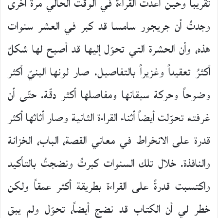
تقريباً وحين أعدت القراءة في الوقت الحالي مرة أخرى
وجدتُ أن جريجور سامسا قد كبر في العشر سنوات
هذه، وأن الحشرة التي تحوّل إليها قد أصبح لها شكلٌ
أكثرُ تعقيداً وغزيراً بالتفاصيل. صار لونها البنيّ أكثر
وضوحاً وحركة سيقانها ومفاصلها أكثر دقّة. حتّى أن
غرفته تحوّلت أيضاً أثناء القراءة الثانية وصار أثاثها أكثر
قدرة على الانخراط في معاني القصة، الباب، الخزانة
والنافذة. خلال تلك السنوات كبرتُ ونضجتُ بالتأكيد
واكتسبت قدرةً على القراءة بطريقة أكثر عمقاً ولكن
خطر لي أن الكتاب قد نضج أيضاً، تحوّل ولم يبق