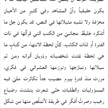
يكون حقيقياً وأنّ المشاهد وفي كثيرٍ من الأحيان
محرّفة ولا تشبه مثيلاتها في النص. قد يكون جلّ ما
أتذكره خليطٌ عجائبيّ من الكتب التي قرأتُها في ذات
الفترة أو لذات الكاتب. كأن لحظة الانتهاء من كتابٍ ما
هي لحظة تفتت شخصياته وذوبان ألوانه ومن ثم
سيلانها وتمازجها وتوزعها العشوائي في فكري.
مررت منذ فترةٍ بيوم عصيب جداً تكاثرت عليّ فيه
المسؤوليات والطلبات حتّى شعرت بتشتت وضياع
رهيب وصرتُ أفكّر في طريقة لأتملّص منها من شكل