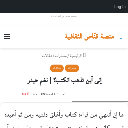
Log In
صفحة قنّاص في فيس بووك
منصة قنّاص الثقافية
بحث عن
القائ
الرئيسية
/
مسارات
/
مقالات
مسارات
مقالات
إلى أين تذهب الكتب؟ | نغم حيدر
تابع
1 فبراير، 2023
1
610
الكاتبة نغم حيدر | qannaass.com
على
X
ما إن أنتهي من قراءة كتاب وأغلق دفتيه ومن ثم أعيده