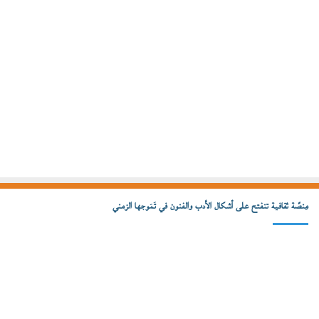
مِنصّة ثقافية تنفتح على أشكال الأدب والفنون في تَمَوجها الزمني