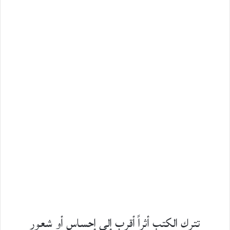
تترك الكتب أثراً أقرب إلى إحساسٍ أو شعورٍ