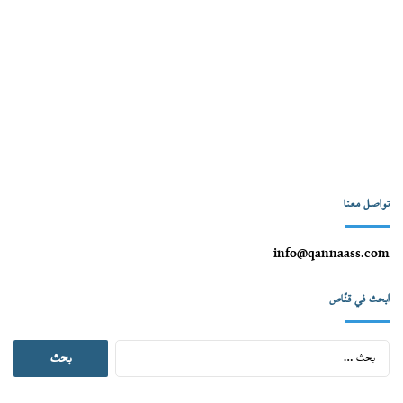
تواصل معنا
info@qannaass.com
ابحث في قنّاص
البحث
عن: