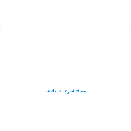
د
ج
ب
ع
ي
ت
«قصائد
ي
العمى»
و
ر
لـِ
و
لمياء
ا
المقدم
ي
ت
ه
«
ل
ا
«قصائد العمى» لـِ لمياء المقدم
ب
ر
حوار
ي
مع
د
مُترجم
إ
«صراخ
ل
في
ى