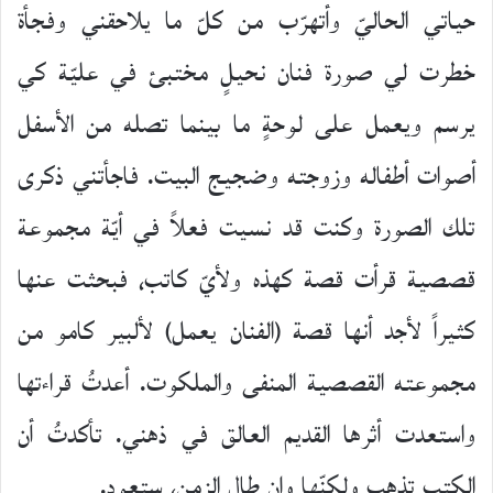
حياتي الحاليّ وأتهرّب من كلّ ما يلاحقني وفجأة
خطرت لي صورة فنان نحيلٍ مختبئ في عليّة كي
يرسم ويعمل على لوحةٍ ما بينما تصله من الأسفل
أصوات أطفاله وزوجته وضجيج البيت. فاجأتني ذكرى
تلك الصورة وكنت قد نسيت فعلاً في أيّة مجموعة
قصصية قرأت قصة كهذه ولأيّ كاتب، فبحثت عنها
كثيراً لأجد أنها قصة (الفنان يعمل) لألبير كامو من
مجموعته القصصية المنفى والملكوت. أعدتُ قراءتها
واستعدت أثرها القديم العالق في ذهني. تأكدتُ أن
الكتب تذهب ولكنّها وإن طال الزمن، ستعود.