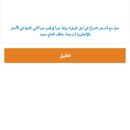
ليل
غ
طويل»
زّ
رواية
ة
جبرا
»
إبراهيم
حوار مع مُترجم «صراخ في ليل طويل» رواية جبرا إبراهيم جبرا التي كتبها في الأصل
جبرا
بالإنجليزية | ترجمة: عاطف الحاج سعيد
التي
كتبها
في
تعليق
الأصل
بالإنجليزية
|
ترجمة:
عاطف
الحاج
سعيد