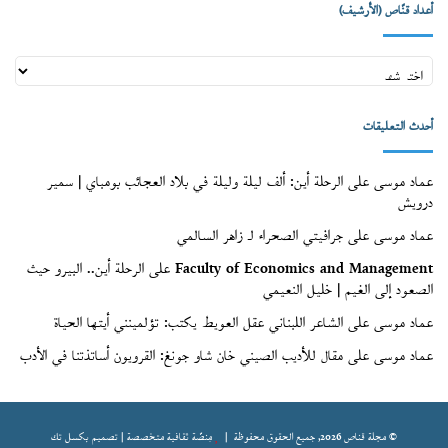
أعداد قنّاص (الأرشيف)
أعداد
قنّاص
(الأرشيف)
أحدث التعليقات
عماد موسى
على
الرحلة أين: ألف ليلة وليلة في بلاد العجائب بومباي | سمير
درويش
عماد موسى
على
جرافيتي الصحراء لـ زاهر السالمي
Faculty of Economics and Management
على
الرحلة أين.. البيرو حيث
الصعود إلى الغيم | خليل النعيمي
عماد موسى
على
الشاعر اللبناني عقل العويط يكتب: تؤلمينني أيتها الحياة
عماد موسى
على
مقال للأديب الصيني خان شاو جونغ: القرويون أساتذتنا في الأدب
© مجلة قناص 2026, جميع الحقوق محفوظة |
مِنصّة ثقافية متخصصة | تصميم
بكسل تك