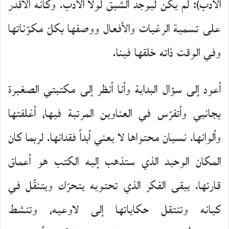
الأدب): لم يكن ليوجد الشبق لولا الأدب. وكأنه الأقدر
على تسمية الرغبات والأفعال ووصفها بكلّ مكوّناتها
وفي الوقت ذاته خلقها فينا.
أعود إلى سؤال البداية وأنا أنظر إلى مكتبتي الصغيرة
بجانبي وأتفرّس في العناوين المرتبة فيها، أغلفتها
وألوانها. نسيان محتواها لا يعني أبداً فقدانها. لربما كان
المكان الوحيد الذي ستذهب إليه الكتب هو أعماق
قارئها. يبقى الفكر الذي تحتويه يتحرّك ويتنقّل في
كيانه وتنتقل حكاياتها إلى لاوعيه، وتنشط