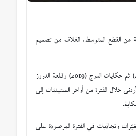
 216 صفحة من القطع المتوسط. الغلاف من تصميم
يستكمل مجدي دعيبس في هذه الرواية (الحورانية) مشروعه الروائي الذي ابتدأ بالوزر المالح (2018) ثم حكايات الدرج (2019) وقلعة الدروز
ردني خلال الفترة من أواخر الستينيّات إلى
كاية.
رات وتجاذبات في الفترة المرصودة على