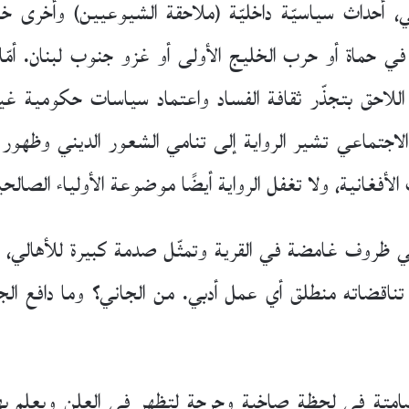
، أحداث سياسيّة داخليّة (ملاحقة الشيوعيين) وأخرى خا
ي حماة أو حرب الخليج الأولى أو غزو جنوب لبنان. أمّ
للاحق بتجذّر ثقافة الفساد واعتماد سياسات حكومية غير 
الاجتماعي تشير الرواية إلى تنامي الشعور الديني وظهور
 الأفغانية، ولا تغفل الرواية أيضًا موضوعة الأولياء الصال
ظروف غامضة في القرية وتمثّل صدمة كبيرة للأهالي، وخل
 تناقضاته منطلق أي عمل أدبي. من الجاني؟ وما دافع ا
تة في لحظة صاخبة وحرجة لتظهر في العلن ويعلم بها ا