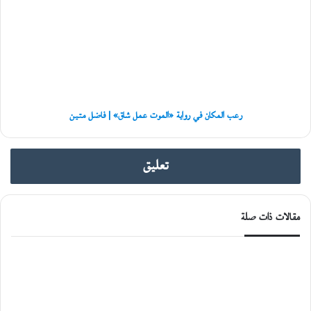
د
في
إ
رواية
ل
«الموت
ى
عمل
غ
شاق»
زّ
|
ة
فاضل
»
متين
رعب المكان في رواية «الموت عمل شاق» | فاضل متين
تعليق
مقالات ذات صلة