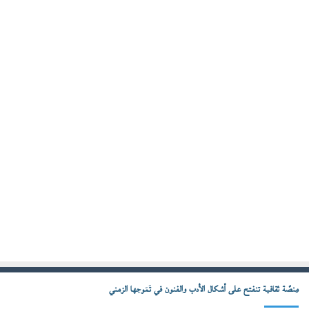
مِنصّة ثقافية تنفتح على أشكال الأدب والفنون في تَمَوجها الزمني