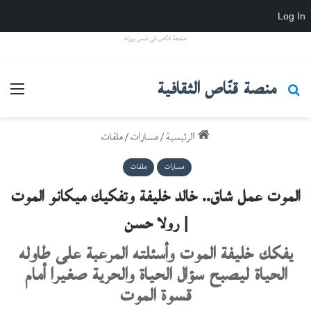
Log In
صفحة قنّاص في فيس بووك
منصة قنّاص الثقافية
بحث عن
القائ
الرئيسية
/
مسارات
/
ملفات
مسارات
ملفات
الموت عمل شاق.. خالد خليفة وتفكيك ميكانو الموت
| رولا حسن
يفكك خليفة الموت وأسئلته المرعبة على طاوله
الحياة ليصبح سؤال الحياة والحرية صغيرا أمام
قسوة الموت