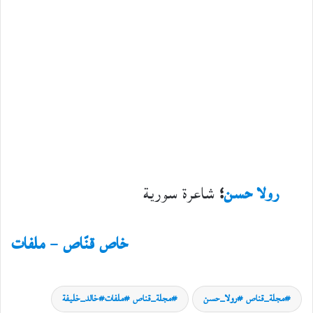
رولا حسن
؛
شاعرة سورية
خاص قنّاص – ملفات
حوارات
مجلة_قناص #رولا_حسن
مجلة_قناص #ملفات#خالد_خليفة