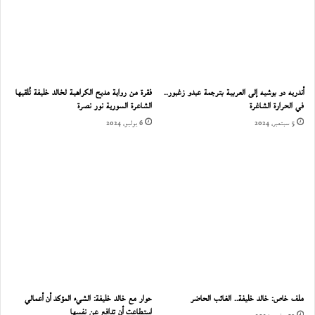
أندريه دو بوشيه إلى العربية بترجمة عبدو زغبور..
فقرة من رواية مديح الكراهية لخالد خليفة تُلقيها
في الحرارة الشاغرة
الشاعرة السورية نور نصرة
5 سبتمبر، 2024
6 يوليو، 2024
ملف خاص: خالد خليفة.. الغائب الحاضر
حوار مع خالد خليفة: الشيء المؤكد أن أعمالي
استطاعت أن تدافع عن نفسها