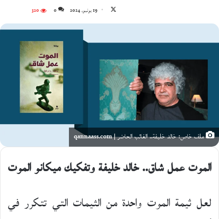
تابع
19 يونيو، 2024
0
320
على
X
ملف خاص: خالد خليفة.. الغائب الحاضر | qannaass.com
الموت عمل شاق.. خالد خليفة وتفكيك ميكانو الموت
لعل ثيمة الموت واحدة من الثيمات التي تتكرر في