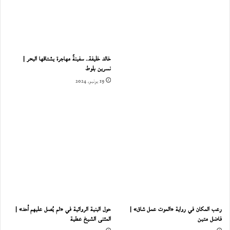
خالد خليفة.. سفينةٌ مهاجرة يشتاقها البحر |
نسرين بلوط
19 يونيو، 2024
رعب المكان في رواية «الموت عمل شاق» |
حول البنية الروائية في «لم يُصل عليهم أحد» |
فاضل متين
المثنى الشيخ عطية