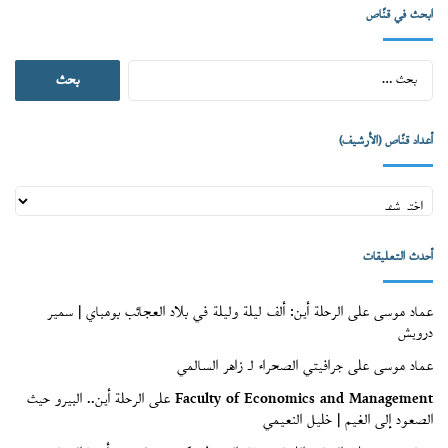
ابحث في قنّاص
البحث
عن:
أعداد قنّاص (الأرشيف)
أعداد
قنّاص
(الأرشيف)
أحدث التعليقات
عماد موسى
على
الرحلة أين: ألف ليلة وليلة في بلاد العجائب بومباي | سمير
درويش
عماد موسى
على
جرافيتي الصحراء لـ زاهر السالمي
Faculty of Economics and Management
على
الرحلة أين.. البيرو حيث
الصعود إلى الغيم | خليل النعيمي