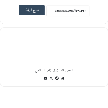
23
يوليو،
نسخ الرابط
2026
ح
و
ا
ر
م
ع
ا
ل
ك
ا
ت
ب
المحرر المسؤول: زاهر السالمي
ا
ل
موقع
فيسبوك
‫X
‫YouTube
ف
الويب
ل
س
ط
ي
ن