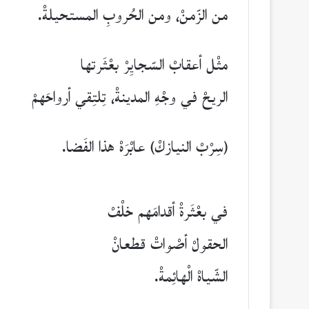
من الزّمنْ، ومن الحُروبِ المستحيلةْ.
مثْل أعقابْ السّجايِرْ بعْثَرتها
الريحْ في وجْهِ المدينةْ، تِلتِقي أرواحَهمْ
(سِرْبْ النيازكْ) عابْرَهْ هذا الفَضا.
في بعْثَرةْ أقدامَهم خلْفْ
الحقولْ أصْواتْ قطعانْ
الشّياهْ الْهائِمةْ.