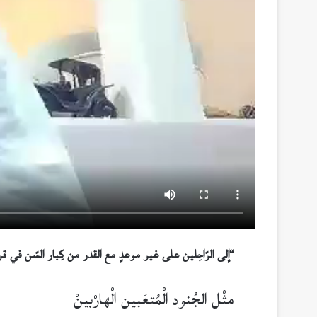
“إلى الرّاحِلين على غير موعدٍ مع القدر من كِبار السّن في 
مثْل الجُنود الْمُتعَبين الْهارْبينْ