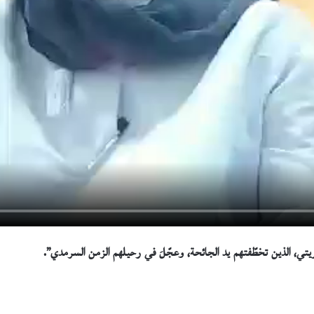
قريتي، الذين تخطّفتهم يد الجائحة، وعجّلَ في رحيلهم الزمن السرمدي”.