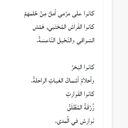
كانوا على مرْمى أملْ مِنْ حُلمهمْ
كانوا الفَراش المُختَبي، هَمْسْ
السّواقي والنّخيل النّاعسَةْ.
كانوا البَحَرْ
وأحلامْ أسْماكْ الغيابْ الراحلةْ.
كانوا القَواربْ
زُرْقَةْ المُطْلَقْ
نَوارسْ في الْمدى.