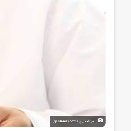
طاهر العميري (qannaass.com)