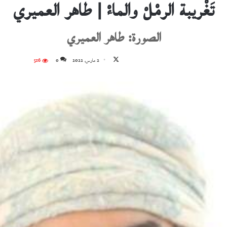
تَغْريبة الرمْلْ والماءْ | طاهر العميري
الصورة: طاهر العميري
تابع
2 مارس، 2022
0
516
على
X