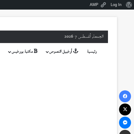
نبذة
AMP
Log In
عن
ووردبريس
الجمعة, أغسطس 7 2026
رئيسية
أرخبيل النصوص
مكتبة بورخيس
فيسبوك
‫X
ماسنجر
مشاركة عبر البريد