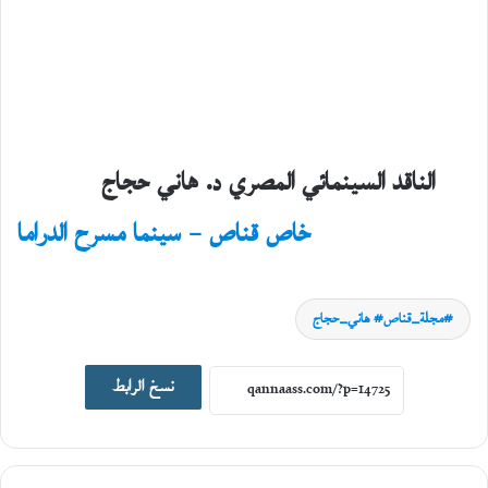
الناقد السينمائي المصري د. هاني حجاج
فوتوتشكيل
خاص قناص – سينما مسرح الدراما
20
مايو،
2026
ا
مجلة_قناص# هاني_حجاج
ل
ك
ي
نسخ الرابط
ن
و
ن
ة
و