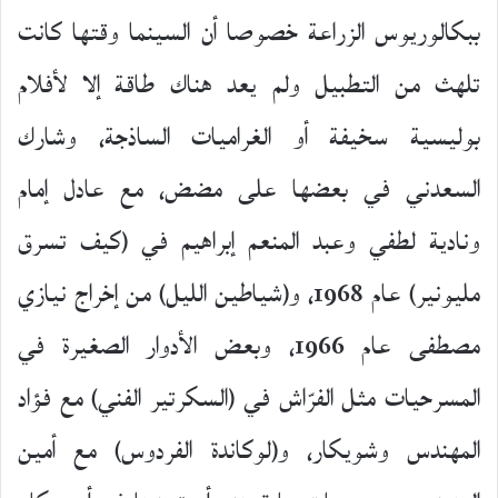
ببكالوريوس الزراعة خصوصا أن السينما وقتها كانت
تلهث من التطبيل ولم يعد هناك طاقة إلا لأفلام
بوليسية سخيفة أو الغراميات الساذجة، وشارك
السعدني في بعضها على مضض، مع عادل إمام
ونادية لطفي وعبد المنعم إبراهيم في (كيف تسرق
مليونير) عام 1968، و(شياطين الليل) من إخراج نيازي
مصطفى عام 1966، وبعض الأدوار الصغيرة في
المسرحيات مثل الفرّاش في (السكرتير الفني) مع فؤاد
المهندس وشويكار، و(لوكاندة الفردوس) مع أمين