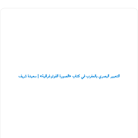
ح
م
د
التعبير
ع
البصري
س
بالمغرب
ق
في
ل
كتاب
ا
«الصورة
ن
الفوتوغرافية»
ي
|
سعيدة
شريف
التعبير البصري بالمغرب في كتاب «الصورة الفوتوغرافية» | سعيدة شريف
العطشانة
لـ
عيسى
الشيخ
حسن:
سيرة
روائية
لقرى