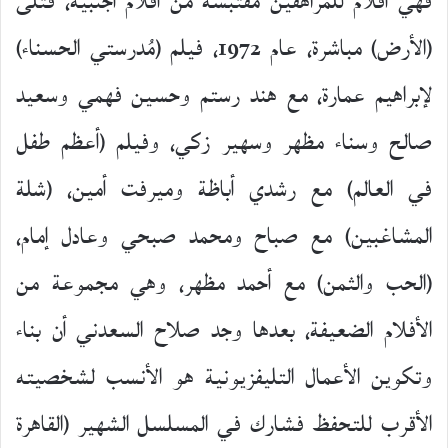
فهي أفلام للمراهقين مقتبسة من أفلام أجنبية، فتلى
(الأرض) مباشرة، عام 1972، فيلم (مُدرستي الحسناء)
لإبراهيم عمارة، مع هند رستم وحسين فهمي وسعيد
صالح وسناء مظهر وسهير زكي، وفيلم (أعظم طفل
في العالم) مع رشدي أباظة وميرفت أمين، (شلة
المشاغبين) مع صباح ومحمد صبحي وعادل إمام،
(الحب والثمن) مع أحمد مظهر، وهي مجموعة من
الأفلام الضعيفة، بعدها وجد صلاح السعدني أن بناء
وتكوين الأعمال التليفزيونية هو الأنسب لشخصيته
الأقرب للتحفظ فشارك في المسلسل الشهير (القاهرة