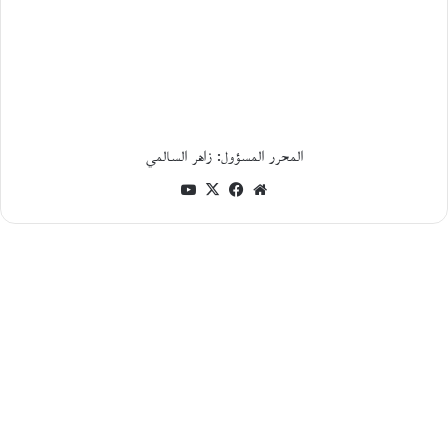
ج
د
ل
ي
ة
ا
ل
م
ا
المحرر المسؤول: زاهر السالمي
د
موقع
فيسبوك
‫X
‫YouTube
ة
و
الويب
ا
ل
و
ج
و
د
ف
ي
ن
ح
ت
أ