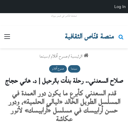
Log In
صفحة قنّاص في فيس بووك
منصة قنّاص الثقافية
بحث عن
القائ
الرئيسية
/
مسرح أفلام
/
سينما
سينما
مسرح أفلام
صلاح السعدني.. رحلة بدأت بالرحيل | د. هاني حجاج
قدم السعدني كأبرع ما يكون دور العمدة في
المسلسل الطويل الخالد «ليالي الحلمية»، ودور
حسن أرابيسك في مسلسل «أرابيسك» لأنور
عكاشة