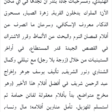
الهنيدي، ومسرحيات جادة يندر أن تجدها في أي مكان
الآن: الملوك يدخلون القرية، زهرة الصبار، مسحوق
الذكاء، معروف الإسكافي، وسرعان ما انصرف عن
أفلام قمصان النوم والبحث عن الألماظ وقرر الاشتراك
في القصص الجيدة قدر المستطاع، في أواخر
الستينيات من خلال (زوجة بلا رجل) مع نيللي وكمال
الشناوي ونور الشريف، تأليف يوسف جوهر وإخراج
عبد الرحمن شريف في أفضل أفلام هذا الأخير (وهو
مخرج متواضع، بدأ بأفلام معقولة لفاتن حمامة ثم
استسلم للهزيل. تأمل عناوين أفلامه: مال ونساء،