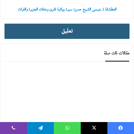
وعادات
الجزيرة
العطشانة لـ عيسى الشيخ حسن: سيرة روائية لقرى وعادات الجزيرة والفرات
والفرات
تعليق
مقالات ذات صلة
يسبوك
‫X
واتساب
تيلقرام
ڤايبر
مسرحية هيندل ويكس بين كسر قواعد الدراما
قصة حديث المرآة لـِ جابرييل غارسيا ماركيز |