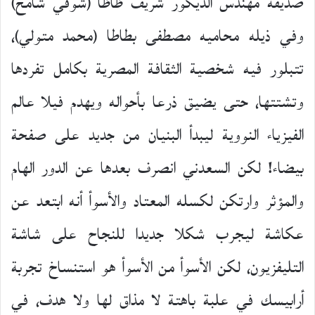
صديقه مهندس الديكور شريف ظاظا (شوقي شامخ)
وفي ذيله محاميه مصطفى بطاطا (محمد متولي)،
تتبلور فيه شخصية الثقافة المصرية بكامل تفردها
وتشتتها، حتى يضيق ذرعا بأحواله ويهدم فيلا عالم
الفيزياء النووية ليبدأ البنيان من جديد على صفحة
بيضاء! لكن السعدني انصرف بعدها عن الدور الهام
والمؤثر وارتكن لكسله المعتاد والأسوأ أنه ابتعد عن
عكاشة ليجرب شكلا جديدا للنجاح على شاشة
التليفزيون، لكن الأسوأ من الأسوأ هو استنساخ تجربة
أرابيسك في علبة باهتة لا مذاق لها ولا هدف، في