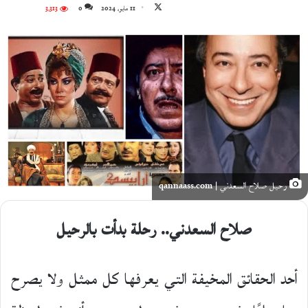
تابع
11 مايو، 2024
0
3٬313
على
X
رحيل صلاح السعدني | qannaass.com
صلاح السعدني.. رحلة بدأت بالرحيل
أحد الحقائق المخيفة التي يعرفها كل ممثل ولا يصرح