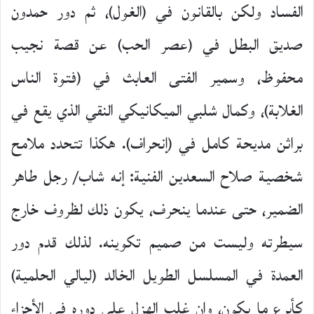
الفساد ولكن بالقانون في (الغول)، ثم دور حمدون
صديق البطل في (عصر الحب) عن قصة نجيب
محفوظ، وسمير الفتى العابث في (فتوة الناس
الغلابة)، وكمال شلبي الميكانيكي النقي الذي يقع في
براثن مديحة كامل في (إنحراف). هكذا تتحدد ملامح
شخصية صلاح السعدين الفنية: إنه شاب/ رجل طاهر
الضمير، حتى عندما ينحرف، يكون ذلك لظروف خارج
سيطرته وليست من صميم تكوينه. لذلك قدم دور
العمدة في المسلسل الطويل الخالد (ليالي الحلمية)
كأبرع ما يكون، وإن غلب الهزل على دوره في الأجزاء