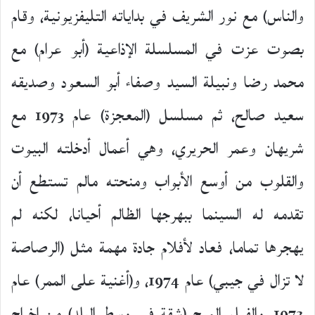
والناس) مع نور الشريف في بداياته التليفزيونية، وقام
بصوت عزت في المسلسلة الإذاعية (أبو عرام) مع
محمد رضا ونبيلة السيد وصفاء أبو السعود وصديقه
سعيد صالح، ثم مسلسل (المعجزة) عام 1973 مع
شريهان وعمر الحريري، وهي أعمال أدخلته البيوت
والقلوب من أوسع الأبواب ومنحته مالم تستطع أن
تقدمه له السينما ببهرجها الظالم أحيانا، لكنه لم
يهجرها تماما، فعاد لأفلام جادة مهمة مثل (الرصاصة
لا تزال في جيبي) عام 1974، و(أغنية على الممر) عام
1972، والفيلم المرح (شقة في وسط البلد) من إخراج