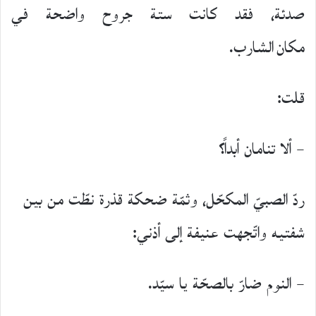
صدئة، فقد كانت ستة جروح واضحة في
مكان الشارب.
قلت:
– ألا تنامان أبداً؟
ردّ الصبيّ المكحّل، وثمّة ضحكة قذرة نطّت من بين
شفتيه واتّجهت عنيفة إلى أذني:
– النوم ضارّ بالصحّة يا سيّد.