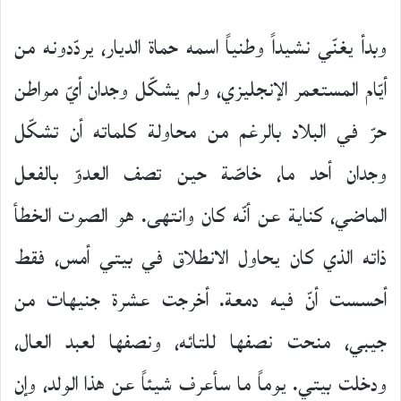
وبدأ يغنّي نشيداً وطنياً اسمه حماة الديار، يردّدونه من
أيّام المستعمر الإنجليزي، ولم يشكّل وجدان أيّ مواطن
حرّ في البلاد بالرغم من محاولة كلماته أن تشكّل
وجدان أحد ما، خاصّة حين تصف العدوّ بالفعل
الماضي، كناية عن أنّه كان وانتهى. هو الصوت الخطأ
ذاته الذي كان يحاول الانطلاق في بيتي أمس، فقط
أحسست أنّ فيه دمعة. أخرجت عشرة جنيهات من
جيبي، منحت نصفها للتائه، ونصفها لعبد العال،
ودخلت بيتي. يوماً ما سأعرف شيئاً عن هذا الولد، وإن