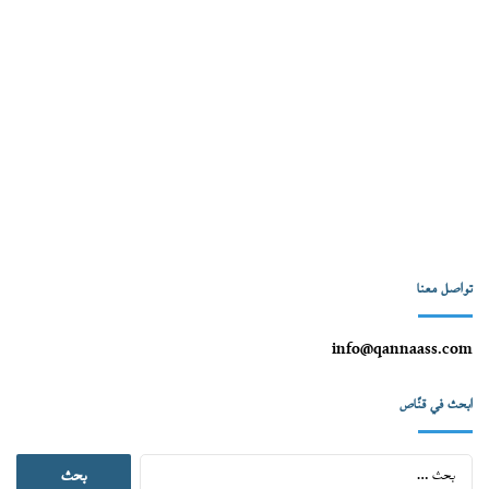
تواصل معنا
info@qannaass.com
ابحث في قنّاص
البحث
عن: