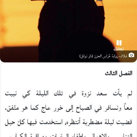
غلاف رواية حُراس الحزن (دار نوفل)
الفصل الثالث
لم يأت سعد نزوة في تلك الليلة كي نبيت
معاً ونسافر في الصباح إلى خور عاج كما هو متّفق.
قضيت ليلة مضطربة أنتظره، استخدمت فيها كلّ حيل
التناسي، والإهمال، وإطفاء الرغبات ومراقبة الكوابيس