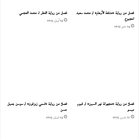
فصل من رواية «متاهة الأوهام» لـِ محمد سعيد
فصل من رواية الفطر لـ محمد العجمي
احجيوج
14 أبريل، 2023
24 مايو، 2023
فصلٌ من رواية «مجهولة نهر السين» لـِ غيوم
فصلٌ من رواية «اسمي زيزفون» لـِ سوسن جميل
ميسو
حسن
17 مارس، 2023
24 فبراير، 2023