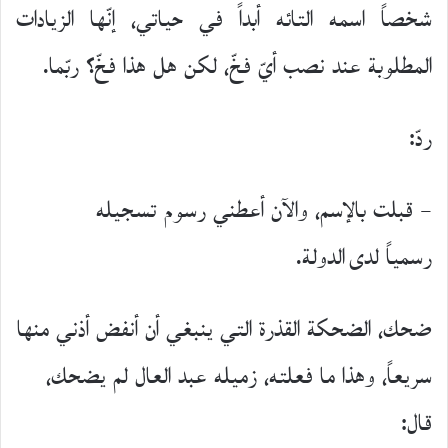
شخصاً اسمه التائه أبداً في حياتي، إنّها الزيادات
المطلوبة عند نصب أيّ فخّ، لكن هل هذا فخّ؟ ربّما.
ردّ:
– قبلت بالإسم، والآن أعطني رسوم تسجيله
رسمياً لدى الدولة.
ضحك، الضحكة القذرة التي ينبغي أن أنفض أذني منها
سريعاً، وهذا ما فعلته، زميله عبد العال لم يضحك،
قال: