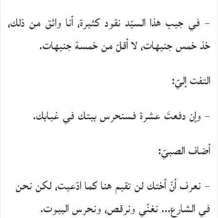
– في جيب هذا السيّد نقود كثيرة، أنا واثق من ذلك،
خذ خمس جنيهات، لا أقلّ من خمسة جنيهات.
التفت إليّ:
– وإن دفعتَ عشرة فسنحرس بيتك في غيابك.
أضاف الصبيّ:
– نعرف أنّ أختك لن تقيم هنا كما ادّعيت، لكن نحن
في الشارع… نغنّي ونرقص، ونحرس البيوت.