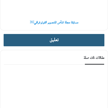
￼
مسابقة مجلة قنآص للتصوير الفوتوغرافي￼
تعليق
مقالات ذات صلة