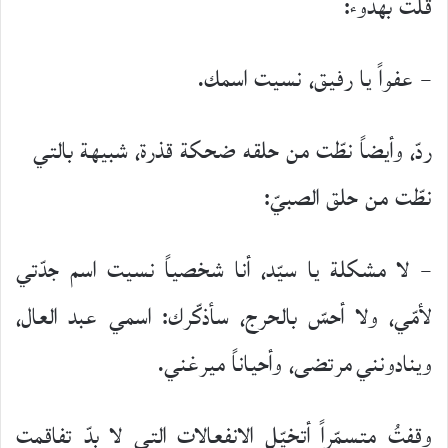
قلت بهدوء:
– عفواً يا رفيق، نسيت اسمك.
ردّ، وأيضاً نطّت من حلقه ضحكة قذرة، شبيهة بالتي
نطّت من حلق الصبيّ:
– لا مشكلة يا سيّد، أنا شخصياً نسيت اسم جدّتي
لأمّي، ولا أحسّ بالحرج، سأذكّرك: اسمي عبد العال،
وينادونني مرتضى، وأحياناً ميرغني.
وقفتُ متسمّراً أتخيّل الانفعالات التي لا بدّ تفاقمت