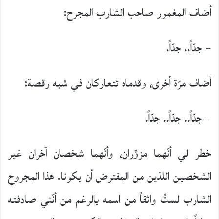
أضاف المغمور صاحب الشارب المجرح:
– جدّاً.. جدّاً.
أضاف مرّة أخرى، وقدماه تتعاركان في شبه رقصة:
– جدّاً.. جدّاً.. جدّاً.
خطر لي أنّهما مزوِّران، وأنّهما شخصان آخران غير
الشخصين اللذين من المفترض أن يكونا. هذا المجروح
الشارب لستُ واثقاً من اسمه بالرغم من أنّني صادفته