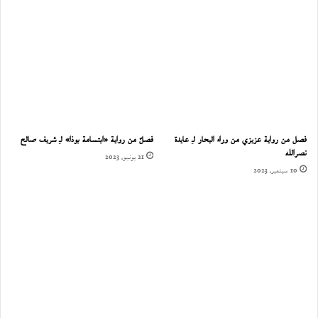
فصل من رواية عزيزي من وراء البحار لـِ عايدة
فصلٌ من رواية «ابتسامة بوذا» لـِ شريف صالح
نصرالله
21 يونيو، 2023
10 سبتمبر، 2023