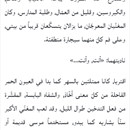
والكيروسين، وقليل من العمّال، وطلبة المدارس، وكان
المغنّيان المعوجّان، ما يزالان يتسكّعان قريباً من بيتي،
وعلى فم كلّ منهما سيجارة منطفئة.
ناديتهما: «أنت، وأنت…»
اقتربا، كانا ممتلئين بالسهر كما بدا في العيون الحمر
القاحلة من كلّ معنى أخّاذ، والشفاه اليابسة، المقشّرة
من فعل التدخين طوال الليل، وقد لعب المغنّي الأكبر
سنّاً بشاربه كما يبدو، مستخدماً موسى قديمة أو