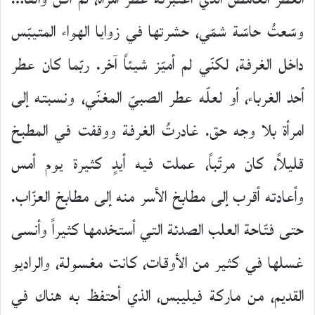
وسّعتُ حاسّة شمّي، حشرتها في زوايا الهواء المتيبّس
داخل الغرفة، لكنّي لم أميّز شيئاً آخر. ربّما كان عطر
أحد الغرباء، أو لعلّه عطر الصبيّ المغنّي، ونسبته إلى
امرأة بلا وجه حق. غادرتُ الغرفة ووقفت في المطبخ
قليلاً، كان مرتّباً، عملت فيه أيدٍ كثيرة يوم أمس
وأعادته أقرب إلى مطابخ الأسر منه إلى مطابخ العزّاب.
حتى فتّاحة العلب الصدئة التي أستخدمها كثيراً وأنسى
غسلها في كثير من الأوقات، كانت مغسولة، والراديو
القديم، من ماركة فيليبس، الذي أحتفظ به هناك في