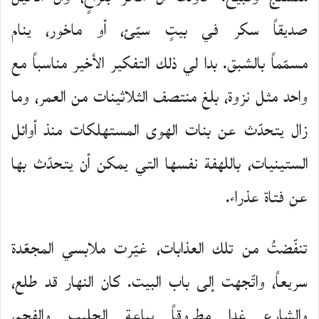
صديقاً سكر في بيتٍ سيّئ، أو ماخور، ينام
مسمّماً بالشبق. بدا لي ذلك التفكير الأخير مناسباً مع
واحد مثل نزوة، بلغ منتصف الثلاثينات من العمر، وما
زال يتحدّث عن بنات الهوى المستهلكات منذ أوائل
الستينيات، باللهفة نفسها التي يمكن أن يتحدّث بها
عن فتاة عذراء.
تنفّضتُ من تلك العذابات، غيّرت ملابسي المجعّدة
سريعاً، واتّجهت إلى باب البيت. كان النهار قد طلع،
والشارع غدا مطروقاً بباعة الحليب والفحم،