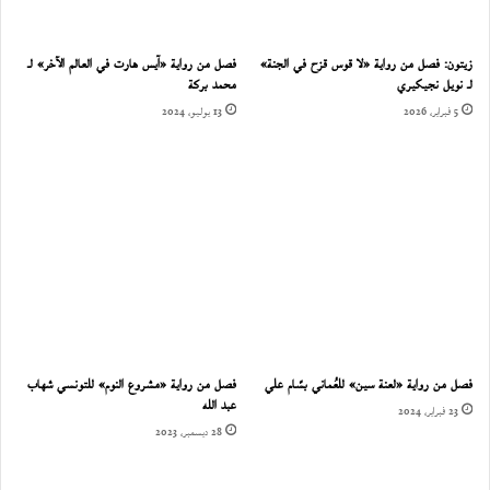
زيتون: فصل من رواية «لا قوس قزح في الجنة»
فصل من رواية «آيس هارت في العالم الآخر» لـ
لـ نويل نجيكيري
محمد بركة
5 فبراير، 2026
13 يوليو، 2024
فصل من رواية «لعنة سين» للعُماني بسّام علي
فصل من رواية «مشروع النوم» للتونسي شهاب
عبد الله
23 فبراير، 2024
28 ديسمبر، 2023