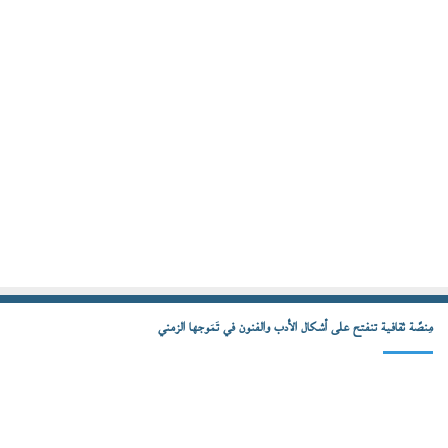
مِنصّة ثقافية تنفتح على أشكال الأدب والفنون في تَمَوجها الزمني