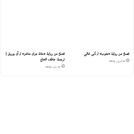
فصلٌ من رواية «جنوب» لـِ دُنى غالي
فصلٌ من رواية «حانة جران مدامز» لـِ آن بوريل |
ترجمة: عاطف الحاج
12 فبراير، 2023
27 يناير، 2023