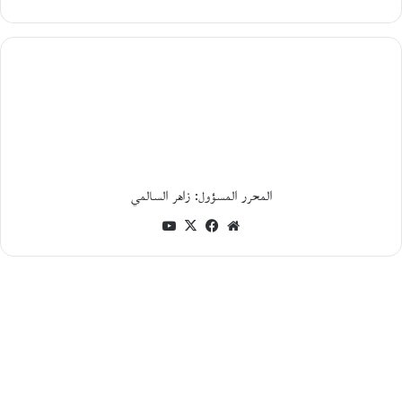
5
أغسطس،
2026
ا
ل
ر
ح
ل
ة
أ
ي
المحرر المسؤول: زاهر السالمي
ن
موقع
فيسبوك
‫X
‫YouTube
م
ع
الويب
م
ح
م
و
د
خ
ي
ر
ا