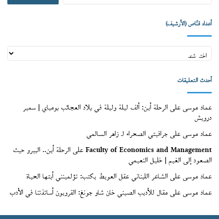
أعداد قنّاص (الأرشيف)
أعداد
قنّاص
(الأرشيف)
أحدث التعليقات
عماد موسى
على
الرحلة أين: ألف ليلة وليلة في بلاد العجائب بومباي | سمير
درويش
عماد موسى
على
جرافيتي الصحراء لـ زاهر السالمي
Faculty of Economics and Management
على
الرحلة أين.. البيرو حيث
الصعود إلى الغيم | خليل النعيمي
عماد موسى
على
الشاعر اللبناني عقل العويط يكتب: تؤلمينني أيتها الحياة
عماد موسى
على
مقال للأديب الصيني خان شاو جونغ: القرويون أساتذتنا في الأدب