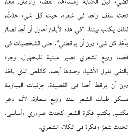
تضيء ليل الكتابة ومساءها. الفضاء والزمان، معا،
تحت سقف واحد في شعره. حيث كل شيء حَدَثٌ،
لذلك يكتب بيننا. “في هذه الأيام/ أحاول أن أجد لصا/
يأخذ كل شيء دون أن يوقظني”. حتى الشخصيات في
فضاء وديع الشعري تصير مبنية للمجهول. وجوه
بالنفي تقول الأشياء وضدها أيضا. كاللص الذي يأخذ
دون أن يوقظ أحدا في القصيدة. جزئيات المياومة
تسكن طيات الشعر عند وديع سعادة. لأنه وهو
يكتب، يكتب فكرة الشعر كحدث ضروري وأساسي.
الحدث شعرٌ وفكرة في الكلام الشعري.