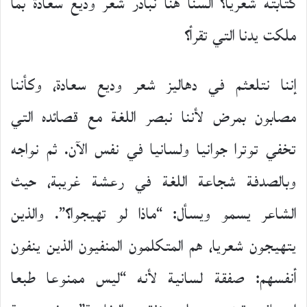
كتابته شعريا؟ ألسنا هنا نبادر شعر وديع سعادة بما
ملكت يدنا التي تقرأ؟
إننا نتلعثم في دهاليز شعر وديع سعادة، وكأننا
مصابون بمرض لأننا نبصر اللغة مع قصائده التي
تخفي توترا جوانيا ولسانيا في نفس الآن. ثم نواجه
وبالصدفة شجاعة اللغة في رعشة غريبة، حيث
الشاعر يسمو ويسأل: “ماذا لو تهيجوا؟”. والذين
يتهيجون شعريا، هم المتكلمون المنفيون الذين ينفون
أنفسهم: صفقة لسانية لأنه “ليس ممنوعا طبعا