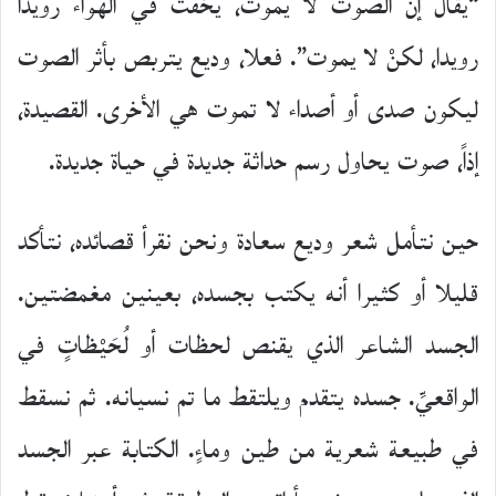
“يقال إن الصوت لا يموت، يخفت في الهواء رويدا
رويدا، لكنْ لا يموت”. فعلا، وديع يتربص بأثر الصوت
ليكون صدى أو أصداء لا تموت هي الأخرى. القصيدة،
إذاً، صوت يحاول رسم حداثة جديدة في حياة جديدة.
حين نتأمل شعر وديع سعادة ونحن نقرأ قصائده، نتأكد
قليلا أو كثيرا أنه يكتب بجسده، بعينين مغمضتين.
الجسد الشاعر الذي يقنص لحظات أو لُحَيْظاتٍ في
الواقعيِّ. جسده يتقدم ويلتقط ما تم نسيانه. ثم نسقط
في طبيعة شعرية من طين وماءٍ. الكتابة عبر الجسد