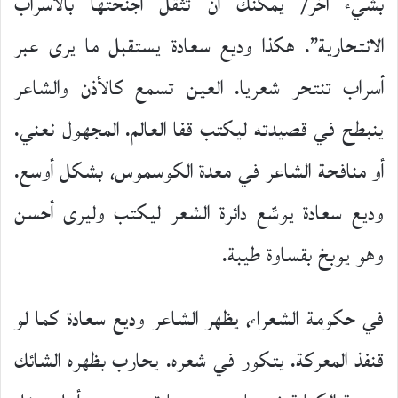
بشيء آخر/ يمكنك أن تثقل أجنحتها بالأسراب
الانتحارية”. هكذا وديع سعادة يستقبل ما يرى عبر
أسراب تنتحر شعريا. العين تسمع كالأذن والشاعر
ينبطح في قصيدته ليكتب قفا العالم. المجهول نعني.
أو منافحة الشاعر في معدة الكوسموس، بشكل أوسع.
وديع سعادة يوسِّع دائرة الشعر ليكتب وليرى أحسن
وهو يوبخ بقساوة طيبة.
في حكومة الشعراء، يظهر الشاعر وديع سعادة كما لو
قنفذ المعركة. يتكور في شعره. يحارب بظهره الشائك