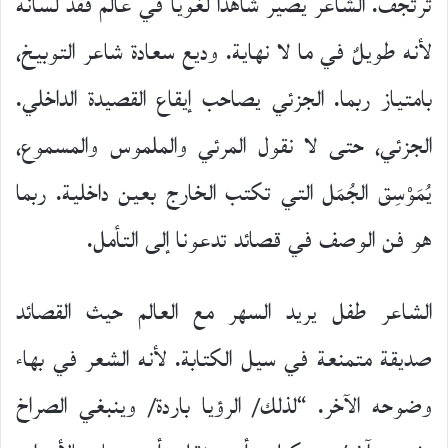
ترتجف. الشاعر يصير شاهدا لغويا في عالم فقد لسانه
لأنه طويلٌ في ما لا نهاية. وديع سعادة شاعر التوبيخ،
بامتياز ربما. الجزئي يصاحب إيقاع القصيدة الداخلي.
الجزئي، حتى لا نقول المرئي والملموس والمسموع،
يُمَوْسِق الجُمَل التي تكتب الخارج بعين داخلية. ربما
هو فن الوصف في قصائد تدعونا إلى التأمل.
الشاعر طفل يريد السهر مع العالم حيث القصائد
صديقة متمنعة في سيل الكتابة. لأنه الشعر في بهاء
وضوحه الآخر. “لذلك/ الرؤيا باردة/ وينبغي الصراخ