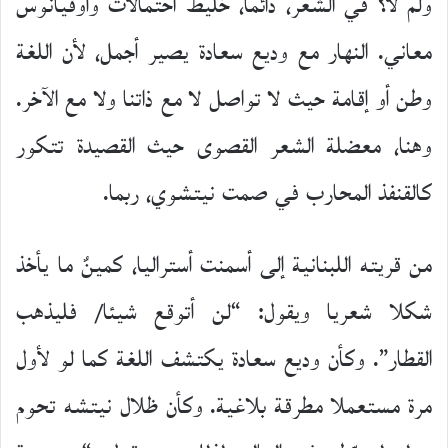
ولم لا؟ في الشعر، دائما، خليط احتمالات وأوقيانوس
معاني. النهار مع وديع سعادة يصير أجمل، لأن اللغة
وطن أو إقامة حيث لا تواصل لا مع ذاتنا ولا مع الآخر.
وهنا، معضلة الشعر القصوى حيث القصيدة تتكور
كالقنفذ المحارب في صمت نيتشوي، ربما.
من قريته اللبنانية إلى أسمنت أستراليا، كمينٌ ما يأخذ
شكلا شعريا ويقول: “لن أتوقع شيئا/ فليذهب
القطار”. وكأن وديع سعادة يكتشف اللغة كما لو لأول
مرة مستعملا مطرقة بلاغية. وكأن ظلال نيتشه تحوم