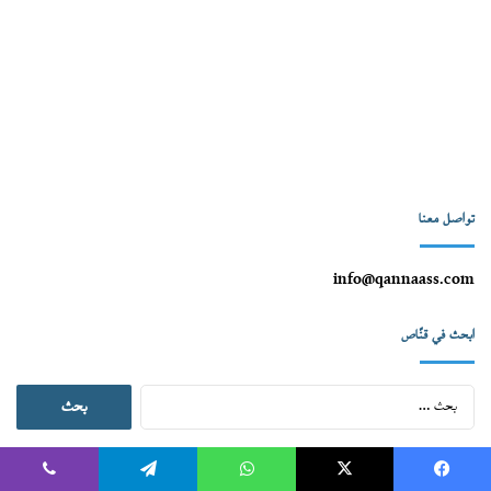
تواصل معنا
info@qannaass.com
ابحث في قنّاص
البحث
عن:
أعداد قنّاص (الأرشيف)
يسبوك
‫X
واتساب
تيلقرام
ڤايبر