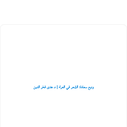
د
ج
ب
ع
ي
ت
وديع
ي
سعادة:
و
ر
الشِعر
و
في
ا
العراء
ي
|
ت
د.
ه
هدى
«
فخر
ل
الدين
ا
وديع سعادة: الشِعر في العراء | د. هدى فخر الدين
ب
ر
وديع
ي
سعادة..
د
الشعر
إ
يُصادِق
ل
الحياة
ى