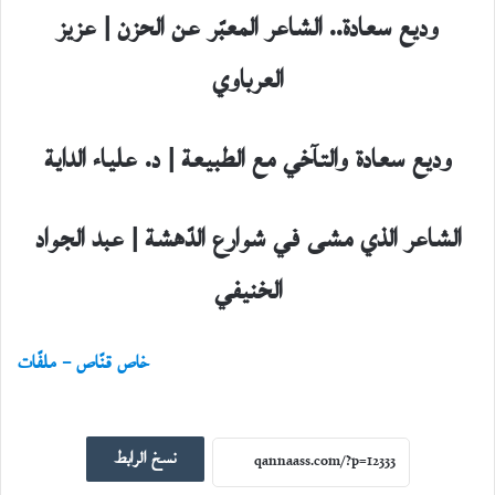
وديع سعادة.. الشاعر المعبّر عن الحزن | عزيز
العرباوي
وديع سعادة والتآخي مع الطبيعة | د. علياء الداية
الشاعر الذي مشى في شوارع الدّهشة | عبد الجواد
الخنيفي
خاص قنّاص – ملفّات
حوارات
23
يوليو،
نسخ الرابط
2026
ح