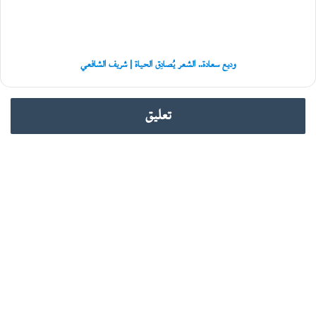
|
غ
شريف
زّ
الشافعي
ة
»
وديع سعادة.. الشعر يُصادِق الحياة | شريف الشافعي
تعليق