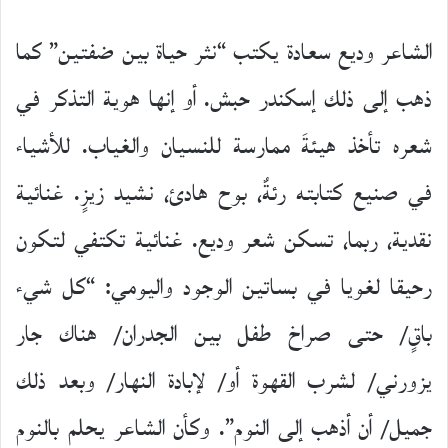
الشاعر وديع سعادة يكتب “نثر حياة بين ضفتين” كما
ذهب إلى ذلك إسكندر حبش. أو إنها هوية التذكر في
شعره تأخذ هيئةَ ممارسة للنسيان والغياب. للأشياء
في صنيع كتابته رئةٌ، بوح هادئ، نشيد زيزٍ. غنائية
نقدية، ربما، تسكن شعر وديع. غنائية تكتفي لتكون
رحيقا لغويا في بساتين الوجود واليومي: “كل شيء
باقٍ/ حتى صراخ طفل بين الجدران/ هناك جار
يزورني/ لشرب القهوة أو/ لإبادة النهار/ وبعد ذلك
جميل/ أن أذهب إلى النوم”. وكأن الشاعر يحلم بالنوم