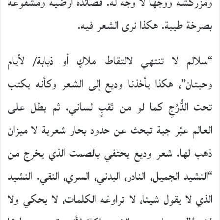
ومزركشة ووجها لا وجه له. قصائده أرضية ومشفوعة
بصرخة طيبة. هكذا نرى الشعر فيه.
“سلالم لا تنتهي لالتقاط ملاكٍ أو ذبابة/ لأيام
وحيتان”، هكذا يأخذنا وديع إلى الشعر وكأنه يكتب
تحت الدُّرْجِ كما لو من ثقبٍ لساني. ثم يطل على
العالم عبْر جبة تبحث عن حدود بحار شعرية لا ميزان
ذهب لها. شعر وديع يحتفي بالصمت الذي يخرج من
“النشيد الجميل، النادر، البدني، السري، النقي. النشيد
الذي لا يقول شيئا، لا تراوغه الكلمات، لا يحكي ولا