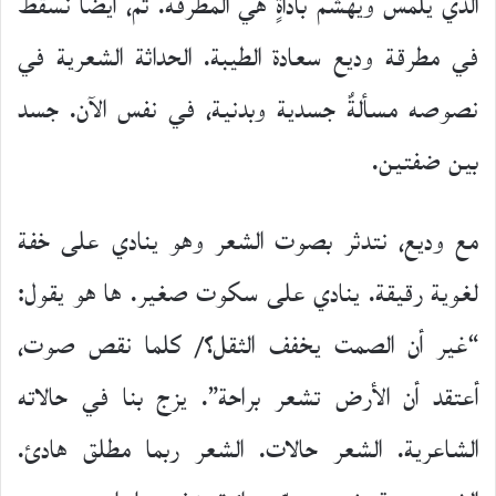
الذي يلمس ويهشم بأداةٍ هي المطرقة. ثم، أيضا نسقط
في مطرقة وديع سعادة الطيبة. الحداثة الشعرية في
نصوصه مسألةٌ جسدية وبدنية، في نفس الآن. جسد
بين ضفتين.
مع وديع، نتدثر بصوت الشعر وهو ينادي على خفة
لغوية رقيقة. ينادي على سكوت صغير. ها هو يقول:
“غير أن الصمت يخفف الثقل؟/ كلما نقص صوت،
أعتقد أن الأرض تشعر براحة”. يزج بنا في حالاته
الشاعرية. الشعر حالات. الشعر ربما مطلق هادئ.