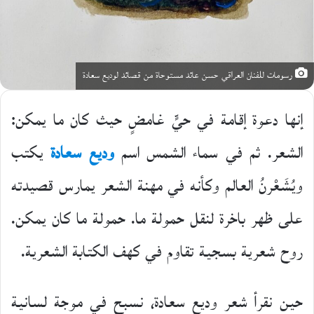
رسومات للفنان العراقي حسن عائد مستوحاة من قصائد لوديع سعادة
إنها دعوة إقامة في حيٍّ غامضٍ حيث كان ما يمكن:
الشعر. ثم في سماء الشمس اسم
وديع سعادة
يكتب
ويُشَعْرنُ العالم وكأنه في مهنة الشعر يمارس قصيدته
على ظهر باخرة لنقل حمولة ما. حمولة ما كان يمكن.
روح شعرية بسجية تقاوم في كهف الكتابة الشعرية.
حين نقرأ شعر وديع سعادة، نسبح في موجة لسانية