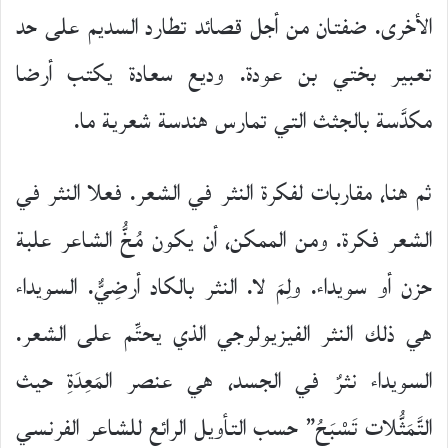
الأخرى. ضفتان من أجل قصائد تطارد السديم على حد
تعبير بختي بن عودة. وديع سعادة يكتب أرضا
مكدَّسة بالجثث التي تمارس هندسة شعرية ما.
ثم هنا، مقاربات لفكرة النثر في الشعر. فعلا النثر في
الشعر فكرة. ومن الممكن، أن يكون مُخُّ الشاعر علبة
حزن أو سويداء. ولِمَ لا. النثر بالكاد أرضِيٌّ. السويداء
هي ذلك النثر الفيزيولوجي الذي يحتِّم على الشعر.
السويداء نثرٌ في الجسد، هي عنصر المَعِدَةِ حيث
التَّمَثُّلات تَسْبَحُ” حسب التأويل الرائع للشاعر الفرنسي