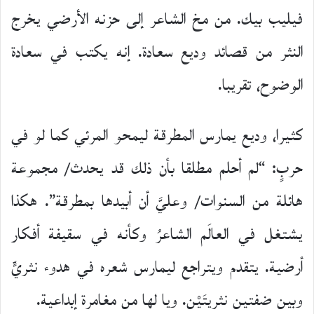
فيليب بيك. من مخ الشاعر إلى حزنه الأرضي يخرج
النثر من قصائد وديع سعادة. إنه يكتب في سعادة
الوضوح، تقريبا.
كثيرا، وديع يمارس المطرقة ليمحو المرئي كما لو في
حربٍ: “لم أحلم مطلقا بأن ذلك قد يحدث/ مجموعة
هائلة من السنوات/ وعليَّ أن أبيدها بمطرقة”. هكذا
يشتغل في العالَم الشاعرُ وكأنه في سقيفة أفكار
أرضية. يتقدم ويتراجع ليمارس شعره في هدوء نثريٍّ
وبين ضفتين نثريتَيْن. ويا لها من مغامرة إبداعية.