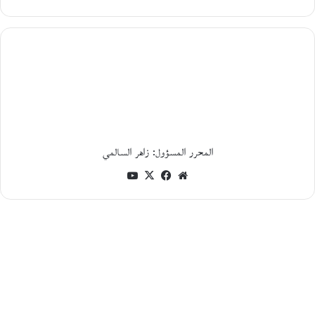
و
ا
ر
م
ع
ا
ل
ك
ا
ت
ب
المحرر المسؤول: زاهر السالمي
ا
ل
موقع
فيسبوك
‫X
‫YouTube
ف
الويب
ل
س
ط
ي
ن
ي
م
ح
م