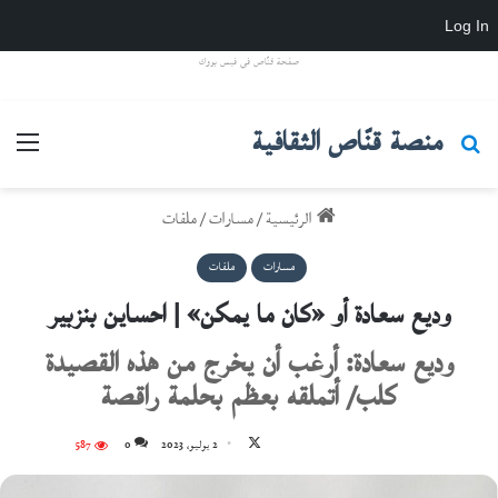
Log In
صفحة قنّاص في فيس بووك
منصة قنّاص الثقافية
بحث عن
القائ
الرئيسية
/
مسارات
/
ملفات
مسارات
ملفات
وديع سعادة أو «كان ما يمكن» | احساين بنزبير
وديع سعادة: أرغب أن يخرج من هذه القصيدة
كلب/ أتملقه بعظم بحلمة راقصة
تابع
2 يوليو، 2023
0
587
على
X