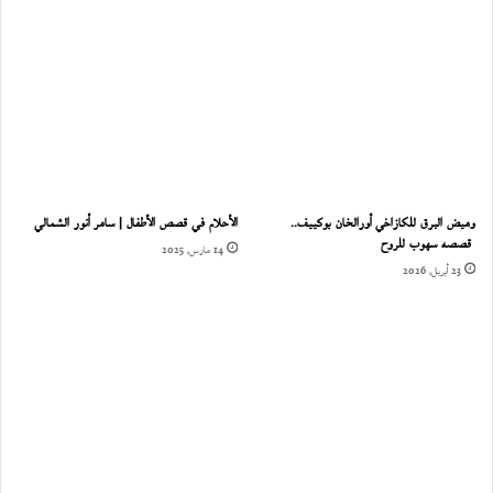
وميض البرق للكازاخي أورالخان بوكييف..
الأحلام في قصص الأطفال | سامر أنور الشمالي
قصصه سهوب للروح
14 مارس، 2025
23 أبريل، 2026