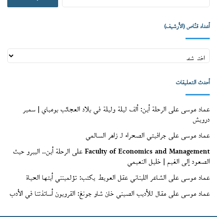
عن:
أعداد قنّاص (الأرشيف)
أعداد
قنّاص
(الأرشيف)
أحدث التعليقات
عماد موسى
على
الرحلة أين: ألف ليلة وليلة في بلاد العجائب بومباي | سمير
درويش
عماد موسى
على
جرافيتي الصحراء لـ زاهر السالمي
Faculty of Economics and Management
على
الرحلة أين.. البيرو حيث
الصعود إلى الغيم | خليل النعيمي
عماد موسى
على
الشاعر اللبناني عقل العويط يكتب: تؤلمينني أيتها الحياة
عماد موسى
على
مقال للأديب الصيني خان شاو جونغ: القرويون أساتذتنا في الأدب