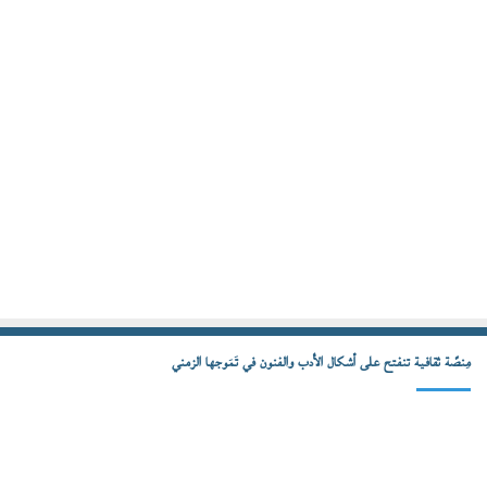
مِنصّة ثقافية تنفتح على أشكال الأدب والفنون في تَمَوجها الزمني