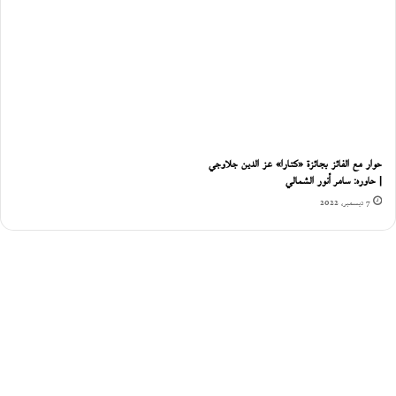
حوار مع الفائز بجائزة «كتارا» عز الدين جلاوجي
| حاوره: سامر أنور الشمالي
7 ديسمبر، 2022