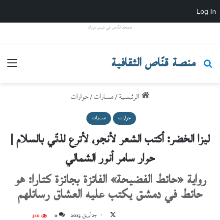
Log In
صفحة قنّاص في فيس بووك
منصة قنّاص الثقافية
بحث عن
القائ
الرئيسية
/
مسارات
/
حوارات
حوارات
مسارات
ليزا الخضر: أكتب الشعر لأنجو، لأترع لذتّي بالسلام |
حوار سامر أنور الشمالي
رواية «حائط الفضيحة» الفائزة بجائزة كتارا: هو
حائط في دمشق يكتب عليه العشاق رسائلهم
تابع
27 أبريل، 2025
0
320