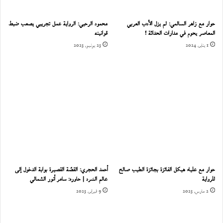
حوار مع زاهر السالمي: لم يزل الأدب العربي
محمود الرحبي: الرواية عمل تجريبي يصعب ضبط
المعاصر يحوم في مدارات الحداثة !
قوانينه
1 يناير، 2024
23 يونيو، 2023
حوار مع علياء هيكل الفائزة بجائزة الطيب صالح
أحمد الحجري: القصّة القصيرة بوابة الدخول إلى
للرواية
عالم السَرد | حاوره: سامر أنور الشمالي
2 مارس، 2023
9 فبراير، 2023