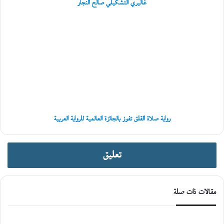
ا
غاليري التشكيلي صالح النجار
ب
ر
رواية
ي
صلاة
د
القلق
إ
تفوز
ل
بالجائزة
ى
العالمية
غ
للرواية
زّ
العربية
ة
»
رواية صلاة القلق تفوز بالجائزة العالمية للرواية العربية
تعليق
مقالات ذات صلة