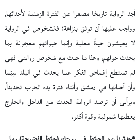
أجد الرواية تاريخا مصغرا عن الفترة الزمنية لأحداثها،
وواجب عليها أن توثق بنزاهة؛ فالشخوص في الرواية
لا يعيشون حياةً معلبة وإنما حيواتهم معجونة بما
يحدث حولهم، وهذا ما حدث مع شخوص روايتي فهي
لم تستطع إغماض الفكر عما يحدث في البلد سِيّما
وأن أحداثها في دمشق وأثناء فترة بدء الحرب تحديداً،
وبرأيي أن ترصد الرواية الحدث من الداخل والخارج
يعطيها شمولية وقوة أكثر.
*حدثينا عن الحائط في رويتك (حائط الفضيحة) وما