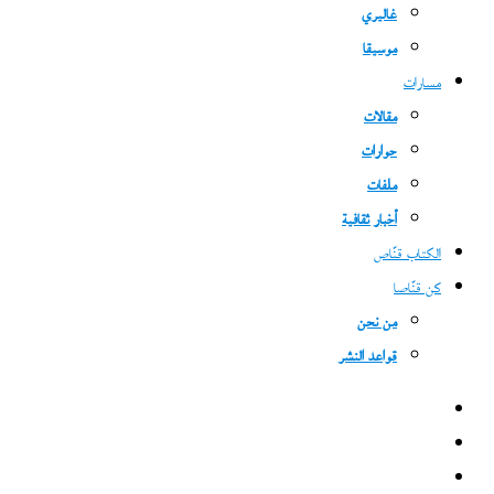
غاليري
موسيقا
مسارات
مقالات
حوارات
ملفات
أخبار ثقافية
الكتاب قنّاص
كن قنّاصا
من نحن
قواعد النشر
فيسبوك
‫X
‫YouTube