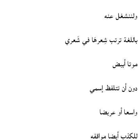
ولننشغل عنه
باللغة ترتب شِعرهَا في شَعري
موتا أبيض
دون أن تتلفظ إسمي
واسعا أو عريضا
للكذب أيضا مواقفه