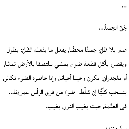
…
جُنّ الجسدُ…
صار بلا ظلّ، جسدًا محضًا، يفعل ما يفعله الظلّ: يطول
ويقصر، يأكل قطعة ضوء، يمشي ملتصقا بالأرض تمامًا،
أو بالجدران، يكون وحيدا أحيانا، وإذا حاصره الضوء تكاثر،
ينسحب كلّيًّا إن سُلِّط ضوءٌ من فوق الرأس عموديّا…
في العتْمة، حيث يغيب النور، يغيب.
يرنّ منبّهه