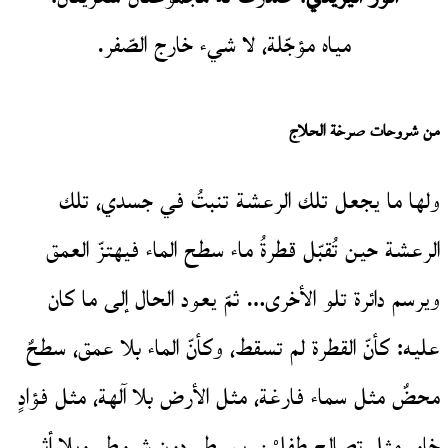
مياه مؤجّلة، لا شيء خارج الصّفر.
من شروحات صرخة الحلاج
ولها ما يجعل تلك الرعشة تنبتُ في جسدي، تلك
الرعشة حين تُقبّل قطرةُ ماء سطح الماء فيهتزّ العمق
ويرسم دائرة تلو الأخرى… ثمّ يعود الحال إلى ما كان
عليه: كأنّ القطرة لم تسقط، وكأنّ الماء بلا عمق، سطحٌ
محضٌ مثل سماء فارغة، مثل الأرض بلا آلهة، مثل فؤادٍ
خاوٍ، مثل تصالح طفليْن، بسيط، دون شروط، وبلا أثر