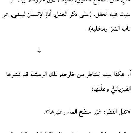
ينبت فيه العقل. (على ذكر العقل، أداةِ الإنسان ليبقى، هو
ناب الشرّ ومخلبه).
↓
أو هكذا يبدو للناظر من خارجه، تلك الرعشة قد فسّرها
الفيزيائيُّ وعلّلها:
«ثقل القطرة غيّر سطح الماء وغيّرها».