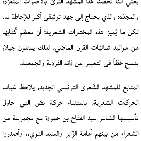
يعني أنّنا لخّصنا هذا المشهد الثريّ بالأصوات المتفرّدة
والمجدّدة والذي يحتاج إلى جهد توثيقي أكبر للإحاطة به.
لكن ما يُميز هذه المختارات الشعرية؛ أن معظم كُتّابها
من مواليد ثمانيّات القرن الماضي، لذلك يمثلون جيلا،
ينسج خطّاً في التعبير عن ذاته الفردية والجمعية.
المتابع للمشهد الشّعري التونسي الجديد، يلاحظ غياب
الحركات الشعرية، باستثناء حركة نصّ التي حاول
تأسيسها الشاعر عبد الفتّاح بن حمودة مع مجموعة من
الشعراء من بينهم أمامة الزّاير والسيد التوي.. وأصدروا