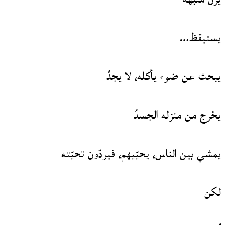
يستيقظ…
يبحث عن ضوء يأكله، لا يجدُ
يخرج من منزله الجسدُ
يمشي بين الناس، يحيّيهم، فيردّون تحيّته
لكن