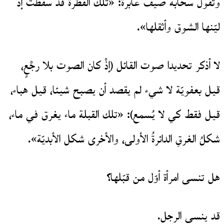
وتقول سحابة صيف عابرة: «تلك القطرة قد سقطت إذ
ليّنها الشوق وأثقلها».
لا أذكر تحديدا صوت القائل (إذْ كان الصوت بلا رجْعٍ،
قيل بعفويّة لا شيء لم يقصد أن يصبح شيئا، قيل هباء،
قيل فقط كي لا يُسمع): «تلك القبلة ماء يغرق في ماء،
شكلُ الغرقِ الدائرةُ الأولى، والأخرى شكل الأبديّة».
هل تنسى امرأة أوّل من قبّلها؟
قد ينسى الرجل.