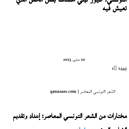
التّونسي: طيور تبني أعشاشا بقشّ الحقل الذي
تعيش فيه
تابع
على
X
10 مايو، 2023
1
1٬543
الشعر التونسي المعاصر | qannaass.com
مختارات من الشعر التونسي المعاصر: إعداد وتقديم