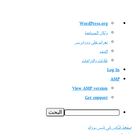
نبذة
WordPress.org
عن
وثائق المساعدة
ووردبريس
تعرف على ووردبريس
الدعم
طلبات واقتراحات
Log In
AMP
View AMP version
Get support
البحث
صفحة قنّاص في فيس بووك