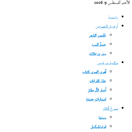
الأحد, أغسطس 9 2026
رئيسية
أرخبيل النصوص
جُذمور الشعر
جسدُ السرد
سِيَر ورحلات
مكتبة بورخيس
أهوى الهوى كتاب
جَدَل القراءات
أحبار التُّرجمُان
اصدارات جديدة
مسرحُ أفلام
سينما
فوتوتشكيل