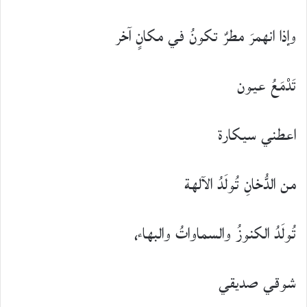
وإذا انهمرَ مطرٌ تكونُ في مكانٍ آخر
تَدْمَعُ عيون
اعطني سيكارة
من الدُّخانِ تُولَدُ الآلهة
تُولَدُ الكنوزُ والسماواتُ والبهاء،
شوقي صديقي