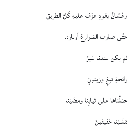
وغَسَّانُ بعُودٍ عزَفَ عليهِ كُلَّ الطريق
حتَّى صارَتِ الشوارعُ أوتارَه.
لم يكن عندنا غيرُ
رائحةِ تبغٍ وزيتونٍ
حمَلْناها على ثيابِنا ومضَيْنا
مَشَيْنا خفيفينَ