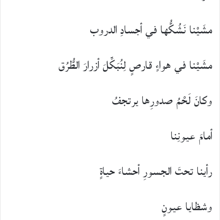
مشَيْنا نَشُكُّها في أجسادِ الدروب
مشَيْنا في هواءٍ قارصٍ لِنُبَكِّلَ أزرارَ الطُّرُق
وكانَ لَحْمُ صدورِها يرتجفُ
أمامَ عيونِنا
رأينا تحتَ الجسورِ أحشاءَ حياةٍ
وشظايا عيونٍ