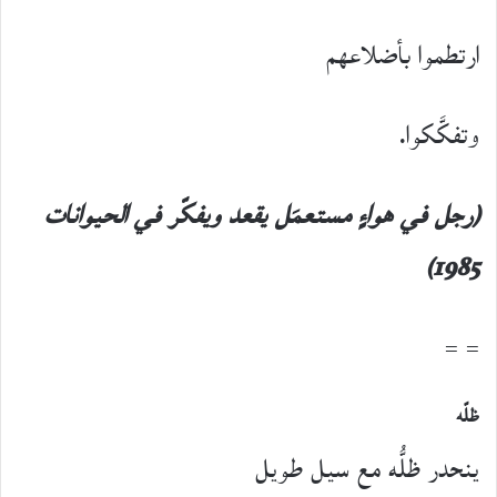
ارتطموا بأضلاعهم
وتفكَّكوا.
(رجل في هواءٍ مستعمَل يقعد ويفكّر في الحيوانات
1985)
= =
ظلّه
ينحدر ظلُّه مع سيل طويل