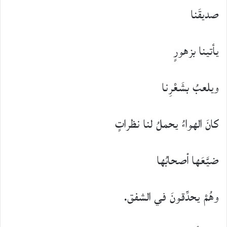
صديقَنا
يأتينا بزهورٍ
ويلعبُ بشَعْرِنا
كانَ الهواءُ يحملُ لنا نظراتٍ
ضيَّعَها أصحابُها
وهُمْ يحدِّقونَ في الشفق.