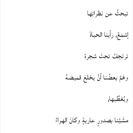
تبحثُ عن نظراتِها
إسْمَعْ، رأينا الحياةَ
ترتجفُ تحتَ شجرة
وهَمَّ بعضُنا أنْ يخلعَ قميصَهُ
ويُغطِّيها،
مشَيْنا بصدورٍ عاريةٍ وكانَ الهواءُ