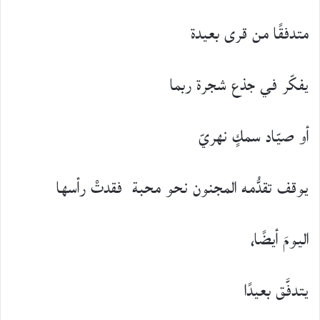
متدفقًا من قرى بعيدة
يفكّر في جذع شجرة ربما
أو صيّاد سمكٍ نهريّ
يوقف تقدُّمه المجنون نحو محبة فقدتْ رأسها
اليومَ أيضًا،
يتدفَّق بعيدًا