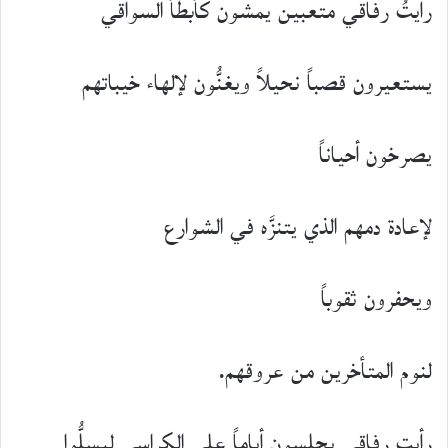
رأيتُ رفاقي متعبين يمشون كأبطأ السواقي
يستعيرون قصباً نحيلاً ويغنُّون لإلهاء خيباتهم
يصرخون أحياناً
لإعادة دمهم الذي يتنزَّه في الشوارع
ويحفرون ثقوباً
لنوم المتأخرين من عروقهم.
رأيت رفاقي يجلسون أياماً على الكراسي ليسلُّوا