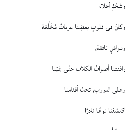
وشَحْمُ أحلام
وكانَ في قلوبِ بعضِنا عرباتٌ مُخَلَّعَة
ومواشٍ نافقة،
رافقتنا أصواتُ الكلاب حتَّى غِبْنا
وعلى الدروب، تحتَ أقدامنا
اكتشفنا نوعًا نادرًا