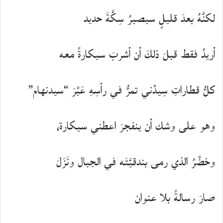
لكنَّهُ بعدَ قليلٍ سيصيرُ سِكَّةَ حديد
أريدُ فقط قبلَ ذلكَ أن أشربَ سيكارةً معه
كلُّ قطاراتِ سِيدْني تمرُّ في رأسِهِ عَبْرَ “سيدنهام”
وهو على وشك أن ينفجرَ اعطني سيكارة،
وخضْرُ الذي رمى بندقيَّتَه في الجبال ونَزَلَ
صارَ رسالةً بلا عنوان