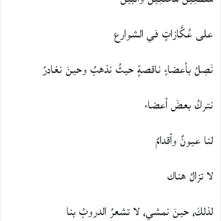
على عُكَّازاتٍ في الشوارع
نَصِلُ بأعضاءٍ ناقصةٍ حيثُ نذهبُ وحينَ نغادرُ
نتركُ بعضَ أعضاء
لنا عيونٌ وأقدامٌ
لا تزالُ هناك
لذلكَ، حينَ نمشي، لا تشعرُ الدروبُ بنا