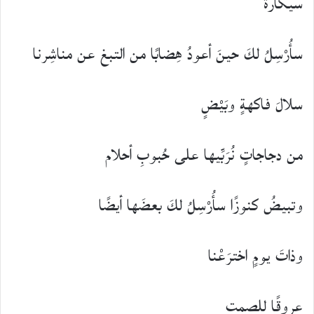
سيكارة
سأُرْسِلُ لكَ حينَ أعودُ هِضابًا من التبغ عن مناشِرنا
سلالَ فاكهةٍ وبَيْضٍ
من دجاجاتٍ نُرَبِّيها على حُبوبِ أحلام
وتبيضُ كنوزًا سأُرْسِلُ لكَ بعضَها أيضًا
وذاتَ يومٍ اخترَعْنا
عروقًا للصمت