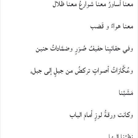
معنا أساورُ معنا شوارعُ معنا ظلال
معنا هواءٌ و قَصَب
وفي حقائبِنا حفيفُ صُوَرٍ وضمَّاداتُ حنين
وعُكَّازاتُ أصواتٍ تركضُ من جبلٍ إلى جبل،
مَشَيْنا
وكانت ورقةُ لوزٍ أمامَ الباب
نظرْنا إليها