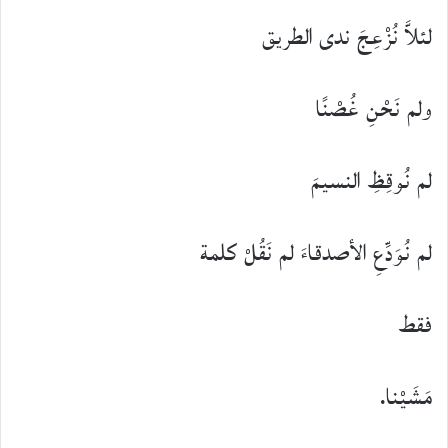
لئلاَّ نُزْعِجَ ندى الطريق
ولم نَحْنِ غُصْنًا
لم نُوقِظِ النسيمَ
لم نُوَدِّعِ الأصدقاءَ لم نَقُلْ كلمة
فقط
مَشَيْنا.