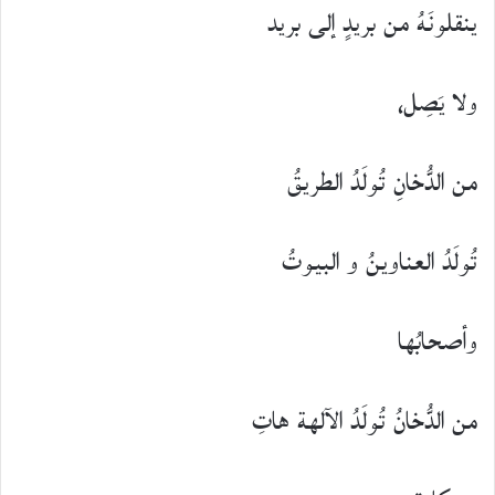
ينقلونَهُ من بريدٍ إلى بريد
ولا يَصِل،
من الدُّخانِ تُولَدُ الطريقُ
تُولَدُ العناوينُ و البيوتُ
وأصحابُها
من الدُّخانُ تُولَدُ الآلهة هاتِ