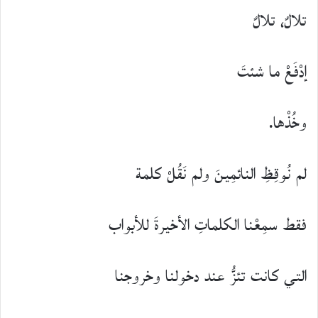
تلالٌ، تلالٌ
إدْفَعْ ما شئتَ
وخُذْها.
لم نُوقِظِ النائمِينَ ولم نَقُلْ كلمة
فقط سمِعْنا الكلماتِ الأخيرةَ للأبواب
التي كانت تئزُّ عند دخولنا وخروجنا