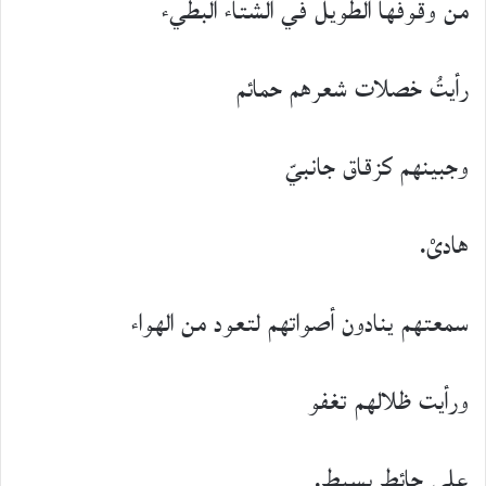
من وقوفها الطويل في الشتاء البطيء
رأيتُ خصلات شعرهم حمائم
وجبينهم كزقاق جانبيّ
هادىْ.
سمعتهم ينادون أصواتهم لتعود من الهواء
ورأيت ظلالهم تغفو
على حائط بسيط.