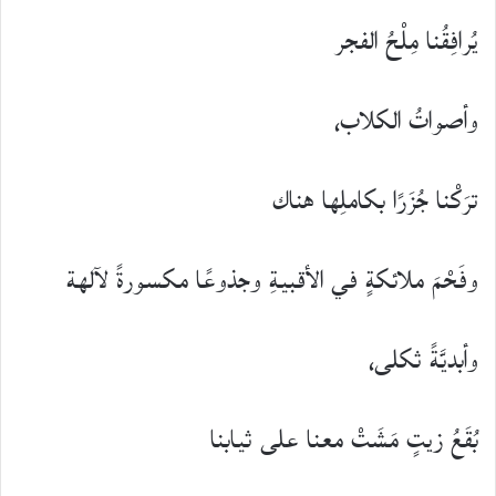
يُرافِقُنا مِلْحُ الفجر
وأصواتُ الكلاب،
ترَكْنا جُزَرًا بكاملِها هناك
وفَحْمَ ملائكةٍ في الأقبيةِ وجذوعًا مكسورةً لآلهة
وأبديَّةً ثكلى،
بُقَعُ زيتٍ مَشَتْ معنا على ثيابنا