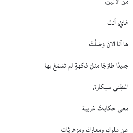
من الأنين.
هَايْ، أنتَ
ها أنا الآنَ وَصَلْتُ
جديدًا طازجًا مثلَ فاكهةٍ لم تَسْمَعْ بها
اعْطِني سيكارة،
معي حكاياتٌ غريبة
عن ملوكٍ ومعارِكَ ومزهريَّات