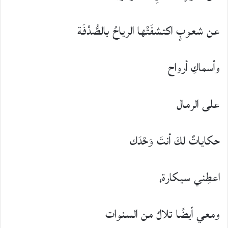
عن شعوبٍ اكتشفَتْها الرياحُ بالصُّدْفَة
وأسماكِ أرواح
على الرمال
حكاياتٌ لكَ أنتَ وَحْدَك
اعطِني سيكارة،
ومعي أيضًا تلالٌ من السنوات