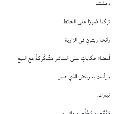
ومشيْنا
تركْنا صُوَرًا على الحائط
رائحةَ زيتونٍ في الزاوية
أعضاءَ حكاياتٍ على المناشر مَشْكُوكةً مع التبغ
ورأسَكَ يا رياض الذي صار
نيازِك.
مُقَطَّعِينَ مُخَلَّعِينَ واثبينَ