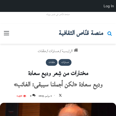
Log In
صفحة قنّاص في فيس بووك
منصة قنّاص الثقافية
بحث عن
القائ
الرئيسية
/
مسارات
/
ملفات
مسارات
ملفات
مختارات من شِعر وديع سعادة
وديع سعادة «لكن أجملنا سيبقى: الغائب»
تابع
2 يوليو، 2023
0
2٬430
على
X