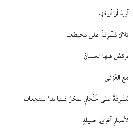
أريدُ أن أبيعَها
تلالٌ مُشْرِفَةٌ على محيطات
يرقصُ فيها الحيتانُ
مع الغَرْقَى
مُشْرِفَةٌ على خُلْجانٍ يمكنُ فيها بناءُ منتجعات
لأعمارٍ أخرى، جميلةٍ