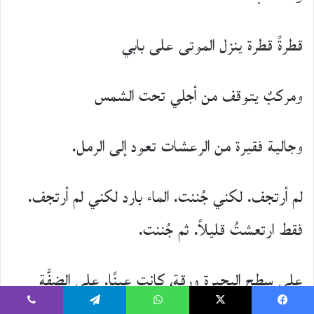
قطرةً قطرة ينزل الموتى على بابي
ومركبٌ يتوقف من أجلي تحت الشمس
وجالية فقيرة من الرعشات تعود إلى الرمل.
لم أرتجف. لكني جُننت. الماء بارد لكني لم أرتجف.
فقط ارتعشتُ قليلاً. ثم جُننت.
على سطح البحيرة ورقة، كانت عينًا. على الضفَّة
يسبوك
‫X
واتساب
تيلقرام
ڤايبر