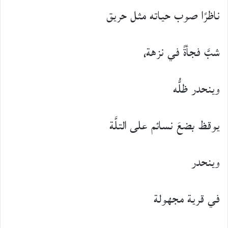
ناظرًا صوب حياته مثل حريق
شبَّ فجأةً في نزهة،
وينحدر ظلُّه
يوقظ بضعَ نسائم على التلَّة
وينحدر
في قرية مجهولة