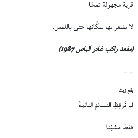
قرية مجهولة تمامًا
لا يشعر بها سكَّانها حتى باللمس.
(مقعد راكب غادر الباص 1987)
= =
بقع زيت
لم نُوقِظِ النسائمَ النائمةَ
فقط مشيْنا