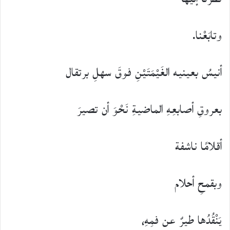
وتابَعْنا.
أنيسُ بعينيه الغَيْمَتَيْنِ فوقَ سهلِ برتقال
بعروقِ أصابعِهِ الماضيةِ نَحْوَ أن تصيرَ
أقلامًا ناشفة
وبقمحِ أحلام
يَنْقُدُها طيرٌ عن فمِهِ،