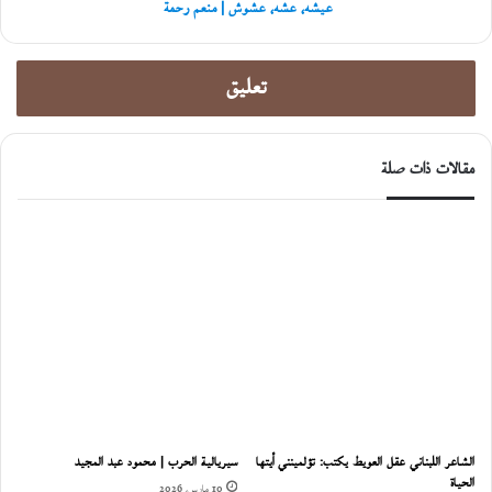
عيشه، عشه، عشوش | منعم رحمة
تعليق
مقالات ذات صلة
الشاعر اللبناني عقل العويط يكتب: تؤلمينني أيتها
سيريالية الحرب | محمود عبد المجيد
الحياة
10 مارس، 2026