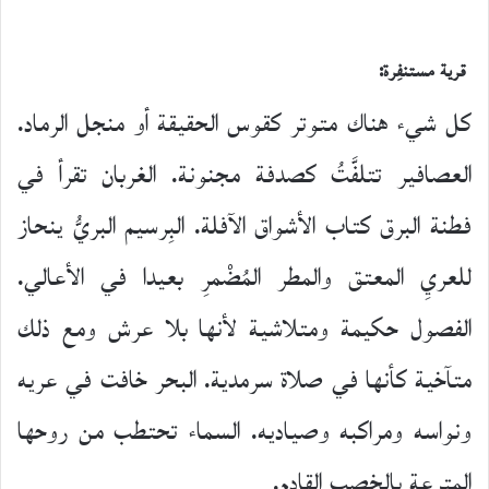
قرية مستنفِرة:
​كل شيء هناك متوتر كقوس الحقيقة أو منجل الرماد.
العصافير تتلفَّتُ كصدفة مجنونة. الغربان تقرأ في
فطنة البرق كتاب الأشواق الآفلة. البِرسيم البريُّ ينحاز
للعريِ المعتق والمطر المُضْمرِ بعيدا في الأعالي.
الفصول حكيمة ومتلاشية لأنها بلا عرش ومع ذلك
متآخية كأنها في صلاة سرمدية. البحر خافت في عريه
ونواسه ومراكبه وصياديه. السماء تحتطب من روحها
المترعة بالخصب القادم.