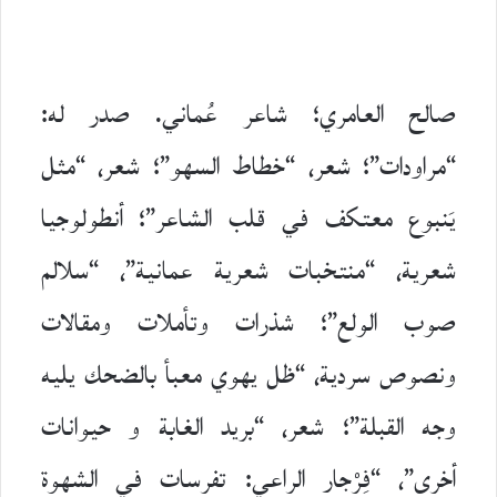
صالح العامري؛ شاعر عُماني. صدر له:
“مراودات”؛ شعر، “خطاط السهو”؛ شعر، “مثل
يَنبوع معتكف في قلب الشاعر”؛ أنطولوجيا
شعرية، “منتخبات شعرية عمانية”، “سلالم
صوب الولع”؛ شذرات وتأملات ومقالات
ونصوص سردية، “ظل يهوي معبأ بالضحك يليه
وجه القبلة”؛ شعر، “بريد الغابة و حيوانات
أخرى”، “فِرْجار الراعي: تفرسات في الشهوة