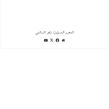
ل
ر
ح
ل
ة
أ
ي
المحرر المسؤول: زاهر السالمي
ن
موقع
فيسبوك
‫X
‫YouTube
م
ع
الويب
م
ح
م
و
د
خ
ي
ر
ا
ل
ل
ه
: