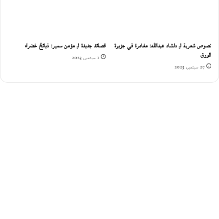
نصوص شعرية لـِ دلشاد عبدالله: مغامرة في جزيرة
قصائد جديدة لـِ مؤمن سمير: ذبائحُ خضراء
الورق
1 سبتمبر، 2023
27 سبتمبر، 2023