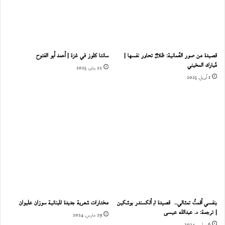
قصيدة من صور العُمانية: ظلالٌ تحاور نفسها |
سانتا كلوز في غزة | أحمد أبو الفتوح
مُبارك المخيني
22 يناير، 2025
1 أبريل، 2025
بنفسي أقمتُ تمثالي.. قصيدة لـِ ألكسندر بوشكين
مختارات شعرية جديدة للبنانية سوزان عليوان
| ترجمة: د. عبدالله عيسى
29 مارس، 2024
6 يوليو، 2024