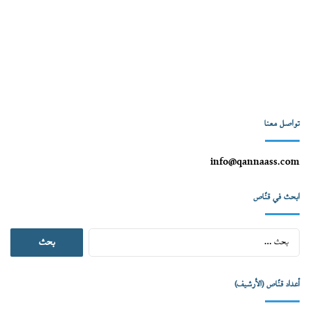
تواصل معنا
info@qannaass.com
ابحث في قنّاص
البحث
عن:
أعداد قنّاص (الأرشيف)