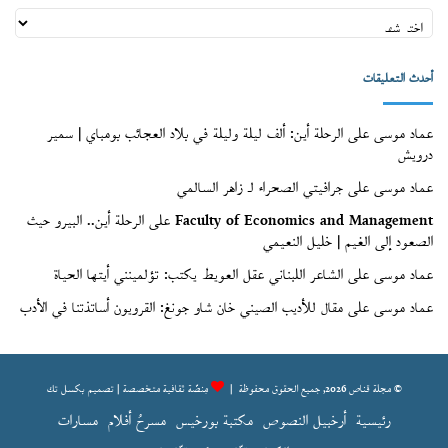
أعداد
قنّاص
(الأرشيف)
أحدث التعليقات
عماد موسى
على
الرحلة أين: ألف ليلة وليلة في بلاد العجائب بومباي | سمير
درويش
عماد موسى
على
جرافيتي الصحراء لـ زاهر السالمي
Faculty of Economics and Management
على
الرحلة أين.. البيرو حيث
الصعود إلى الغيم | خليل النعيمي
عماد موسى
على
الشاعر اللبناني عقل العويط يكتب: تؤلمينني أيتها الحياة
عماد موسى
على
مقال للأديب الصيني خان شاو جونغ: القرويون أساتذتنا في الأدب
© مجلة قناص 2026, جميع الحقوق محفوظة |
مِنصّة ثقافية متخصصة | تصميم
بكسل تك
رئيسية
أرخبيل النصوص
مكتبة بورخيس
مسرحُ أفلام
مسارات