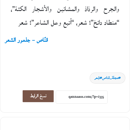
والجرح والرذاذ والمشائين والأشجار الكثة”،
“منطاد دائخ”؛ شعر، “أتبع وعل الشاعر”؛ شعر
قنّاص – جذمور الشعر
مجلة_قناص#شِعر
نسخ الرابط
سِيَر ورحلات
5
أغسطس،
2026
ا