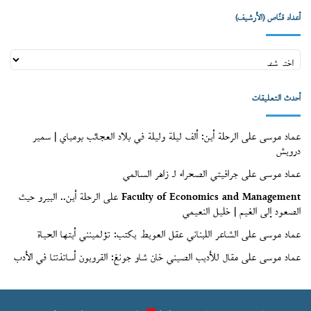
أعداد قنّاص (الأرشيف)
أعداد
قنّاص
(الأرشيف)
أحدث التعليقات
عماد موسى
على
الرحلة أين: ألف ليلة وليلة في بلاد العجائب بومباي | سمير
درويش
عماد موسى
على
جرافيتي الصحراء لـ زاهر السالمي
Faculty of Economics and Management
على
الرحلة أين.. البيرو حيث
الصعود إلى الغيم | خليل النعيمي
عماد موسى
على
الشاعر اللبناني عقل العويط يكتب: تؤلمينني أيتها الحياة
عماد موسى
على
مقال للأديب الصيني خان شاو جونغ: القرويون أساتذتنا في الأدب