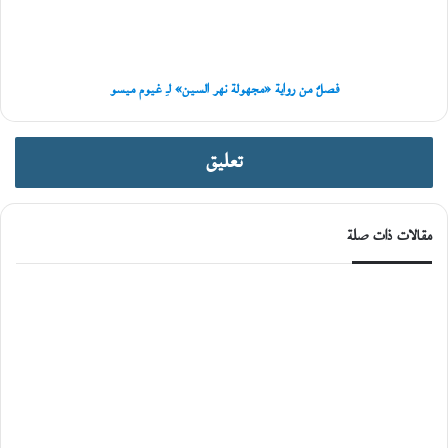
السين»
ة
لـِ
غيوم
ميسو
فصلٌ من رواية «مجهولة نهر السين» لـِ غيوم ميسو
تعليق
مقالات ذات صلة