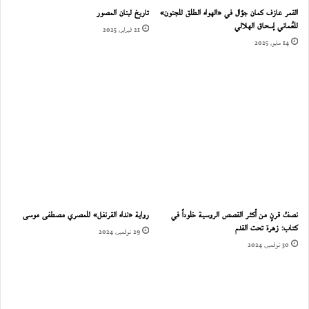
القمر عازف كمان جوّال في «الهواء الطلق للجنون»
تاريخ لبنان المصور
للعُماني إسحاق الهلالي
21 فبراير، 2025
14 مايو، 2025
نصفُ قرنٍ من أكثر القصص الروسية خلوداً في
رواية «نداء القرنفل» للمصري مصطفى موسى
كتاب: زهرة تحت القدم
29 نوفمبر، 2024
30 نوفمبر، 2024