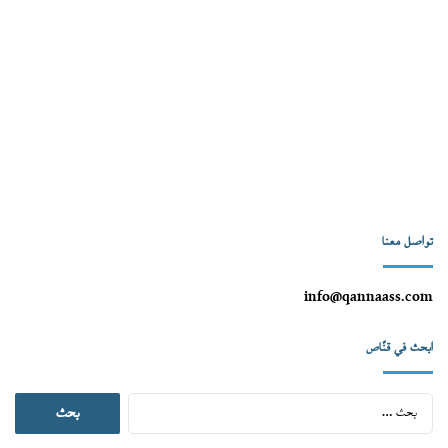
تواصل معنا
info@qannaass.com
ابحث في قنّاص
البحث
عن: