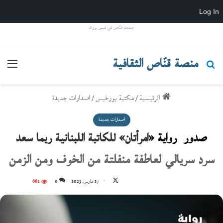
Log In
صفحة قنّاص في فيس بووك
منصة قنّاص الثقافية
بحث عن
القائ
الرئيسية
/
مكتبة بورخيس
/
اصدارات جديدة
اصدارات جديدة
صدور رواية «
امرأتان» للكاتبة اللبنانية ريما سعد
سرد سريالي لعاطفة منفلتة من الخوف ومن الزمن
تابع
17 مارس، 2023
0
662
على
X