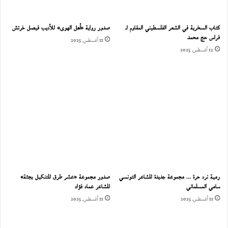
كتاب السخرية في الشعر الفلسطيني المقاوم لـ
صدور رواية «أهل الهوى» للأديب فيصل خرتش
فراس حج محمد
11 أغسطس، 2025
12 أغسطس، 2025
رمية نرد حرة … مجموعة جديدة للشاعر التونسي
صدور مجموعة «عشر طرق للتنكيل بجثة»
سامي المسلماني
للشاعر عماد فؤاد
11 أغسطس، 2025
11 أغسطس، 2025