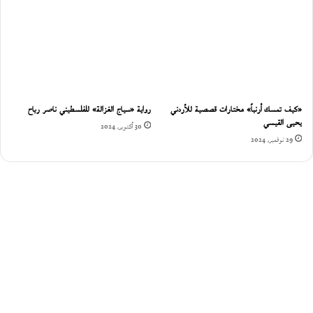
«كيف تمسك أرنباً» مختارات قصصية للأردني
رواية «سياج الغزالة» للفلسطيني ناصر رباح
يحيى القيسي
30 أكتوبر، 2024
29 نوفمبر، 2024