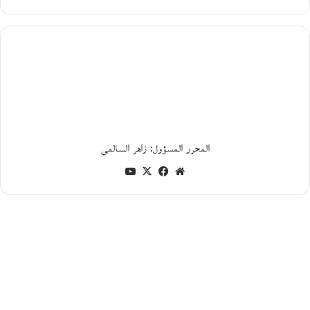
يونيو،
2026
ا
ل
ت
ا
ر
ي
خ
ا
ل
المحرر المسؤول: زاهر السالمي
ا
ج
موقع
فيسبوك
‫X
‫YouTube
ت
الويب
م
ا
ع
ي
و
ا
ل
س
ي