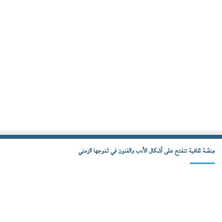
مِنصّة ثقافية تنفتح على أشكال الأدب والفنون في تَمَوجها الزمني