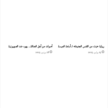
رواية «بنت من القدس الجديدة» لـ أسامة العيسة
أصوات من أجل العدالة… يهود ضد الصهيونية
15 يوليو، 2025
28 يونيو، 2025