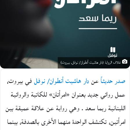
غلاف الرواية (دار هاشيت أنطوان/ نوفل، بيروت)
صدر حديثاً
عن
دار هاشيت أنطوان/ نوفل
في بيروت،
عمل روائي جديد بعنوان «امرأتان» للكاتبة والروائية
اللبنانية ريما سعد . وهي رواية عن علاقة عميقة بين
امرأتين، تكتشف الواحدة منهما الأخرى بالصدفة، بينما