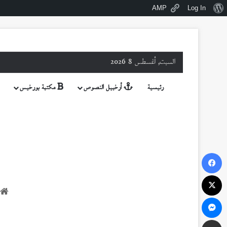
نبذة
AMP
Log In
عن
ووردبريس
السبت, أغسطس 8 2026
رئيسية
أرخبيل النصوص
مكتبة بورخيس
فيسبوك
‫X
ماسنجر
مشاركة عبر البريد