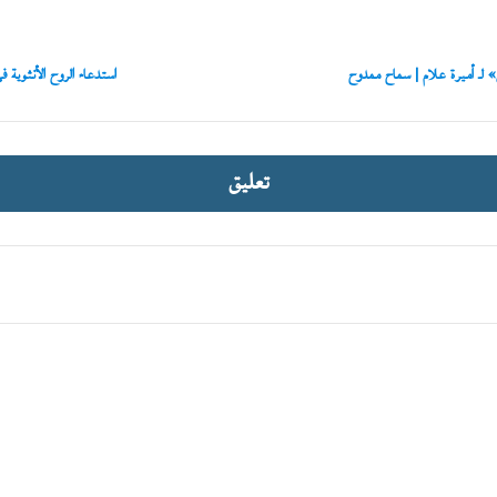
ياسر
سلطان
لـ أميرة علام | سماح ممدوح
استدعاء الروح الأنثوية 
تعليق