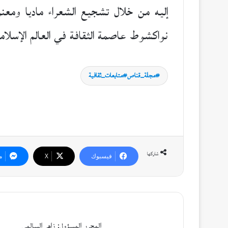
إليه من خلال تشجيع الشعراء ماديا ومعنو
نواكشوط عاصمة الثقافة في العالم الإسلامي ف
مجلة_قناص#متابعات_ثقافية
شاركها
فيسبوك
‫X
م
المحرر المسؤول: زاهر السالمي