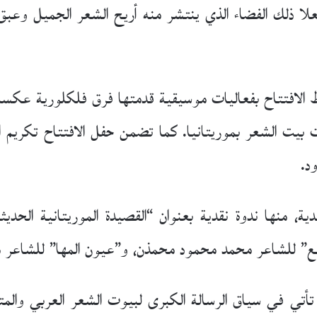
لا ذلك الفضاء الذي ينتشر منه أريح الشعر الجميل وعبق 
لافتتاح بفعاليات موسيقية قدمتها فرق فلكلورية عكست ال
الشعر بموريتانيا. كما تضمن حفل الافتتاح تكريم الشع
د.
، منها ندوة نقدية بعنوان “القصيدة الموريتانية الحديثة: 
” للشاعر محمد محمود محمذن، و”عيون المها” للشاعر مح
 تأتي في سياق الرسالة الكبرى لبيوت الشعر العربي والمتم