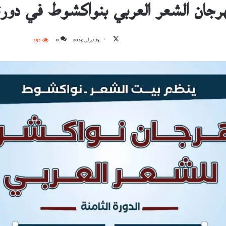
رجان الشعر العربي بنواكشوط في دورته
تابع
15 فبراير، 2023
0
292
على
X