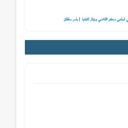
في فيلمي سماهر القاضي وبايال كاباديا | ياسر سلطان