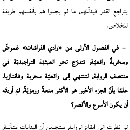
يتراجع القدر فيدلّلهم، ما لم يجدوا هم بأنفسهم طريقة
للخلاص.
– في الفصول الأولى من «وادي الفراشات» غموضٌ
وسخريةٌ واقعيّة، تتدرّج نحو العبثيّة التراجيديّة في
منتصف الرواية، لتنتهي إلى واقعيّة سحرية وفانتازيا.
علمًا بأنّ الجزء الأخير هو الأكثر متعةً ورمزيّةً، لمَ أردتَه
أن يكون الأسرع والأقصر؟
لو نظرتِ إلى إيقاع الرواية، ستجدين أن البدايات متأنية،