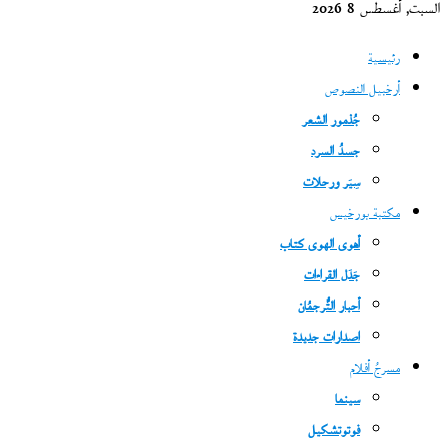
السبت, أغسطس 8 2026
رئيسية
أرخبيل النصوص
جُذمور الشعر
جسدُ السرد
سِيَر ورحلات
مكتبة بورخيس
أهوى الهوى كتاب
جَدَل القراءات
أحبار التُّرجمُان
اصدارات جديدة
مسرحُ أفلام
سينما
فوتوتشكيل