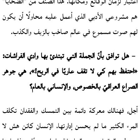
اعتبار لزمان الوقائع ومكانها. هذا الصنف من “الضحايا”
هم مشروعي الأدبي الذي أعمل عليه محاولًا أن يكون
لهم صوت مسموع في عالم صاخب بالزيف والكذب.
– هل توافق بأنّ الجملة التي تبتدئ بها وادي الفراشات:
«احتفظ بهم كي لا تقف عاريًا في الريح!»، هي جوهر
الصراع العراقيّ بالخصوص، والإنساني بالعام؟
أجل، فهنالك معركة دائمة بين التمسك والفقدان تكلف
المرء الكثير ما لم يحسن إدارتها. الإنسان كائن هش لا