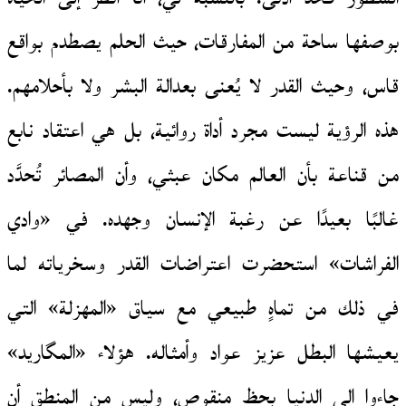
بوصفها ساحة من المفارقات، حيث الحلم يصطدم بواقع
قاس، وحيث القدر لا يُعنى بعدالة البشر ولا بأحلامهم.
هذه الرؤية ليست مجرد أداة روائية، بل هي اعتقاد نابع
من قناعة بأن العالم مكان عبثي، وأن المصائر تُحدَّد
غالبًا بعيدًا عن رغبة الإنسان وجهده. في «وادي
الفراشات» استحضرت اعتراضات القدر وسخرياته لما
في ذلك من تماهٍ طبيعي مع سياق «المهزلة» التي
يعيشها البطل عزيز عواد وأمثاله. هؤلاء «المگاريد»
جاءوا إلى الدنيا بحظ منقوص، وليس من المنطق أن