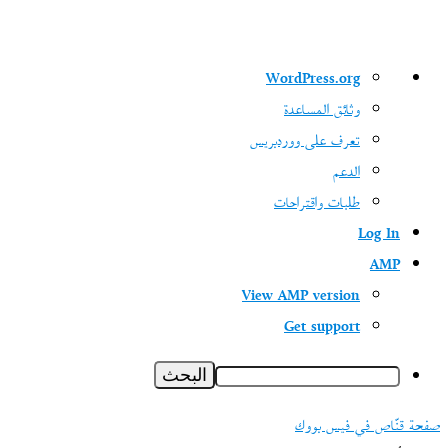
نبذة
WordPress.org
عن
وثائق المساعدة
ووردبريس
تعرف على ووردبريس
الدعم
طلبات واقتراحات
Log In
AMP
View AMP version
Get support
البحث
صفحة قنّاص في فيس بووك