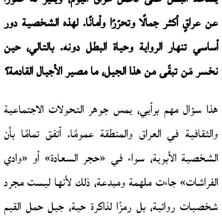
عن عراقٍ أكثر جمالًا وتحرّرًا وأمانًا. لهذه الشخصية دور
أساسي تنهار الرواية وحياة البطل دونه. بالتالي، حين
نخسر مَن تبقّى من هذا الجيل، ما مصير الأجيال القادمة؟
هذا سؤال مهم برأيي، يمس جوهر التحولات الاجتماعية
والثقافية في العراق والمنطقة عمومًا. أتفق تمامًا بأن
الشخصية الأبوية، سواء في «حجر السعادة» أو «وادي
الفراشات» جاءت ملهمة ومبدعة، ذلك لأنها ليست مجرد
شخصيات روائية، بل رمزًا لذاكرة حية، جيل حمل القيم