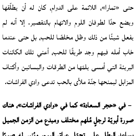
حتى «تمارا»، اللائمة على الدوام، كان له أن يطلّقها
ويضع حدًا لطوفان اللوم والاتهام بالتقصير. إلا أنه لم
يفعل شيئًا من ذلك وظل مخلصًا للحب، بل حتى عندما
خاب أمله فيهم وجد طريقًا للحب، أعني تلك الكائنات
البريئة التي أمسى يلمّها من الطرقات والبساتين وأكتاف
المزابل ليمنحها جنّة ملأى بالحب تدعى وادي الفراشات.
– في «حجر السعادة» كما في «وادي الفراشات»، هناك
صورة أبويّة لرجلٍ مُلهم مختلف ومبدع من الزمن الجميل
يساعد البطل على تحمّل عراق اليوم، ويُنير له صورًا