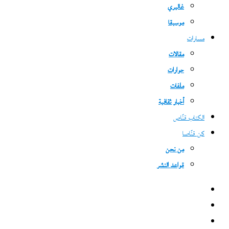
غاليري
موسيقا
مسارات
مقالات
حوارات
ملفات
أخبار ثقافية
الكتاب قنّاص
كن قنّاصا
من نحن
قواعد النشر
فيسبوك
‫X
‫YouTube