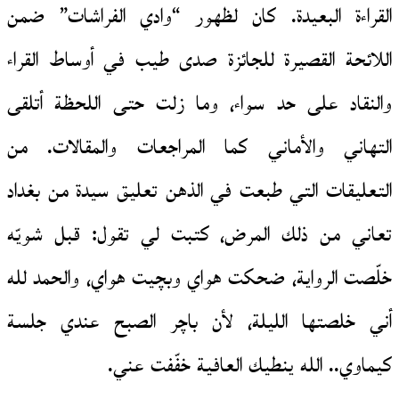
القراءة البعيدة. كان لظهور “وادي الفراشات” ضمن
اللائحة القصيرة للجائزة صدى طيب في أوساط القراء
والنقاد على حد سواء، وما زلت حتى اللحظة أتلقى
التهاني والأماني كما المراجعات والمقالات. من
التعليقات التي طبعت في الذهن تعليق سيدة من بغداد
تعاني من ذلك المرض، كتبت لي تقول: قبل شويّه
خلّصت الرواية، ضحكت هواي وبچيت هواي، والحمد لله
أني خلصتها الليلة، لأن باچر الصبح عندي جلسة
كيماوي.. الله ينطيك العافية خفّفت عني.