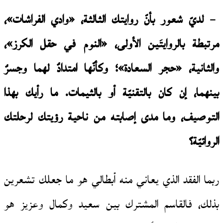
– لديّ شعور بأنّ روايتك الثالثة، «وادي الفراشات»،
مرتبطة بالروايتَين الأولى، «النوم في حقل الكرز»،
والثانية، «حجر السعادة»؛ وكأنّها امتدادٌ لهما وجسرٌ
بينهما، إن كان بالتقنيّة أو بالثيمات. ما رأيك بهذا
التوصيف، وما مدى إصابته من ناحية رؤيتك لرحلتك
الروائيّة؟
ربما الفقد الذي يعاني منه أبطالي هو ما جعلك تشعرين
بذلك، فالقاسم المشترك بين سعيد وكمال وعزيز هو