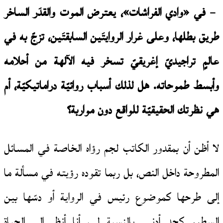
– في «وادي الفراشات»، يعترض الموت والقدَر الساخر
طريق بطلها، وعلى غرار الروايتَين السابقتَين، تزجّ به في
عالمٍ تراجيديّ إغريقيّ تسخر فيه الآلهة من أحلامه
وأبسط طموحاته. هل لذلك أسباب روائيّة دراماتيكيّة، أم
هي نظرتك الحقيقيّة للواقع دون مواربة؟
لا أظن أن بمقدور الكاتب لجم رؤاه الخاصة في المسائل
المطروحة داخل النص، بل ربما تقوده رؤيته في مسألة ما
إلى طرحها كموضوع رئيس في الرواية أو دسّها بين
السطور كحد أدنى. بالنسبة لي، أنا أنظر إلى الحياة