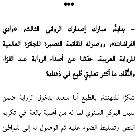
***
– بدايةً، مبارك إصدارك الروائي الثالث، «وادي
الفراشات»، ووصوله للقائمة القصيرة للجائزة العالمية
للرواية العربية. حدّثنا عن أصداء الرواية عند القرّاء
والنُّقّاد. ما أكثر تعليقٍ طُبِع في ذهنك؟
شكرًا للتهنئة، بالطبع أنا سعيد بدخول الرواية ضمن
سباق البوكر السنوي لما له من أهمية بالغة في تكريم
النص وتسليط الضوء عليه ثم الوصول به إلى شواطئ