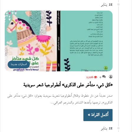
21 يناير
اصدارات جديدة
2٬226
0
«كل شيء متأخر على الذكرى» أنطولوجيا شعر سويدية
صدر حديثاً عن دار خطوط وظلال أنطولوجيا شعرية سويدية بعنوان: «كل شيء متأخر على
الذكرى»، ترجمها وأعدها الشاعر والمترجم العراقي…
أكمل القراءة »
21 يناير