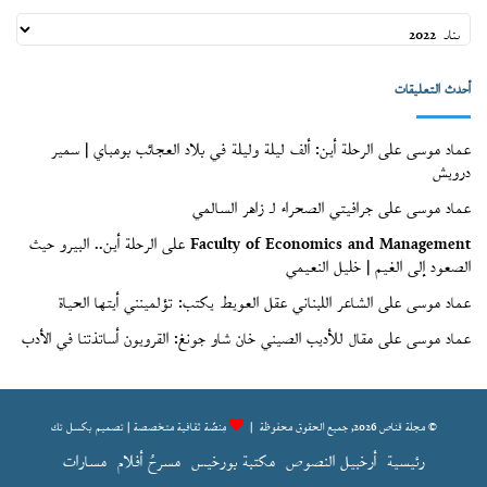
أعداد
قنّاص
(الأرشيف)
أحدث التعليقات
عماد موسى
على
الرحلة أين: ألف ليلة وليلة في بلاد العجائب بومباي | سمير
درويش
عماد موسى
على
جرافيتي الصحراء لـ زاهر السالمي
Faculty of Economics and Management
على
الرحلة أين.. البيرو حيث
الصعود إلى الغيم | خليل النعيمي
عماد موسى
على
الشاعر اللبناني عقل العويط يكتب: تؤلمينني أيتها الحياة
عماد موسى
على
مقال للأديب الصيني خان شاو جونغ: القرويون أساتذتنا في الأدب
© مجلة قناص 2026, جميع الحقوق محفوظة |
مِنصّة ثقافية متخصصة | تصميم
بكسل تك
رئيسية
أرخبيل النصوص
مكتبة بورخيس
مسرحُ أفلام
مسارات