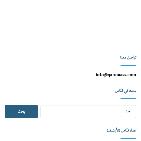
تواصل معنا
info@qannaass.com
ابحث في قنّاص
البحث
عن:
أعداد قنّاص (الأرشيف)