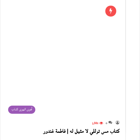
أهوى الهوى كتاب
5٬861
0
كتاب مس توللي لا مثيل له | فاطمة غندور