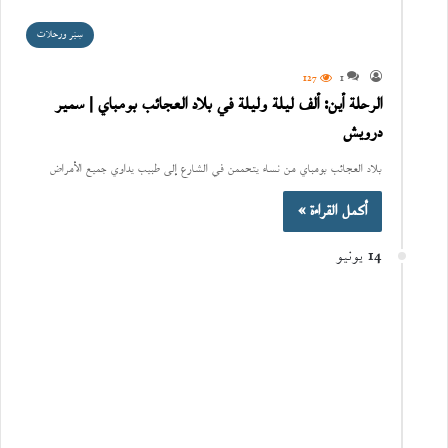
سِيَر ورحلات
127
1
الرحلة أين: ألف ليلة وليلة في بلاد العجائب بومباي | سمير
درويش
بلاد العجائب بومباي من نساء يتحممن في الشارع إلى طبيب يداوي جميع الأمراض
أكمل القراءة »
14 يونيو