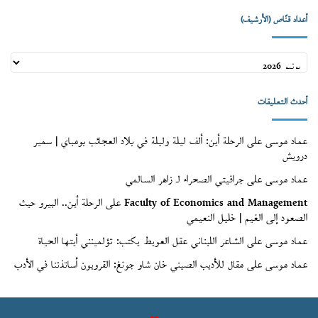
أعداد قنّاص (الأرشيف)
أعداد
قنّاص
(الأرشيف)
أحدث التعليقات
عماد موسى
على
الرحلة أين: ألف ليلة وليلة في بلاد العجائب بومباي | سمير
درويش
عماد موسى
على
جرافيتي الصحراء لـ زاهر السالمي
Faculty of Economics and Management
على
الرحلة أين.. البيرو حيث
الصعود إلى الغيم | خليل النعيمي
عماد موسى
على
الشاعر اللبناني عقل العويط يكتب: تؤلمينني أيتها الحياة
عماد موسى
على
مقال للأديب الصيني خان شاو جونغ: القرويون أساتذتنا في الأدب