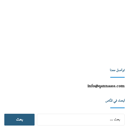
تواصل معنا
info@qannaass.com
ابحث في قنّاص
البحث
عن: