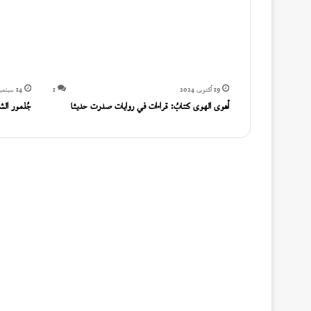
19 أكتوبر، 2024
1
14 سبتمبر، 2024
أهوى الهوى كتابُ: قراءات في روايات صدرت حديثا
جُذمور ال