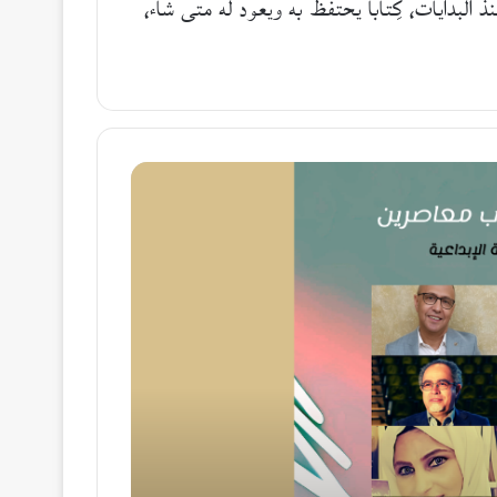
 البدايات، كِتابا يحتفظ به ويعود له متى شاء،