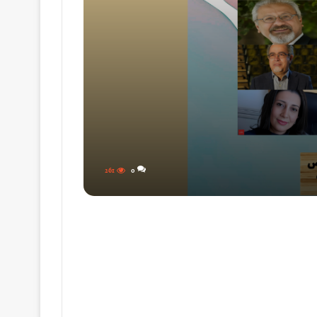
261
0