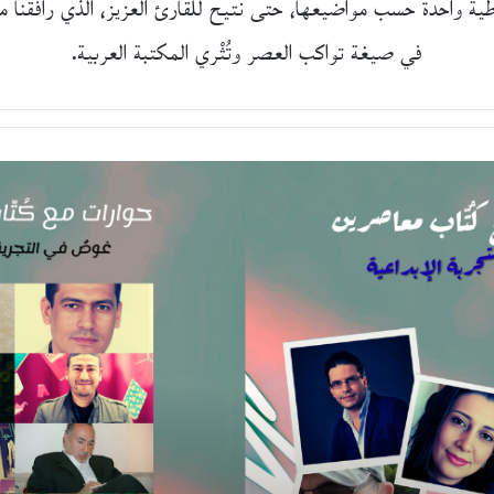
 طية واحدة حسب مواضيعها، حتى نتيح للقارئ العزيز، الذي رافقنا منذ
في صيغة تواكب العصر وتُثْري المكتبة العربية.