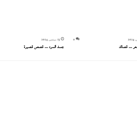
0
13 سبتمبر، 2024
شعر … قصائد
جسد السرد … قصص قصيرة