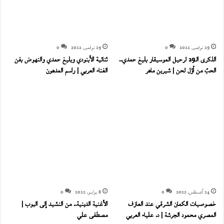
29 نوفمبر، 2022
0
29 نوفمبر، 2022
0
الذكرى الـ29 لرحيل الموسيقار بليغ حمدي..
ثنائية الأبنودي وبليغ حمدي والنهوض بفن
الحبّ من أوّل لحن | شيرين ماهر
الغناء العربي | راسم المدهون
24 أغسطس، 2022
0
6 يوليو، 2022
0
خصوصيات الكمان الشرقي عند العازف
الأغنية الدينية.. من النشيد إلى البوب |
المصري محمود الجرشة | د. علياء العربي
مصطفى علي