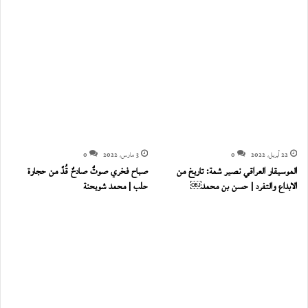
22 أبريل، 2022
0
3 مارس، 2022
0
الموسيقار العراقي نصير شمة: تاريخ من
صباح فخري صوتٌ صادحٌ قُدّ من حجارة
الابداع والتفرد | حسن بن محمد￼
حلب | محمد شويحنة