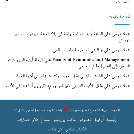
قنّاص
(الأرشيف)
أحدث التعليقات
عماد موسى
على
الرحلة أين: ألف ليلة وليلة في بلاد العجائب بومباي | سمير
درويش
عماد موسى
على
جرافيتي الصحراء لـ زاهر السالمي
Faculty of Economics and Management
على
الرحلة أين.. البيرو حيث
الصعود إلى الغيم | خليل النعيمي
عماد موسى
على
الشاعر اللبناني عقل العويط يكتب: تؤلمينني أيتها الحياة
عماد موسى
على
مقال للأديب الصيني خان شاو جونغ: القرويون أساتذتنا في الأدب
© مجلة قناص 2026, جميع الحقوق محفوظة |
مِنصّة ثقافية متخصصة | تصميم
بكسل تك
رئيسية
أرخبيل النصوص
مكتبة بورخيس
مسرحُ أفلام
مسارات
الكتاب قنّاص
كن قنّاصا