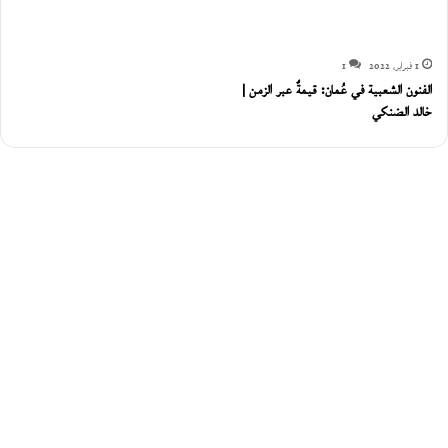
1 فبراير، 2022
1
الفنون الشعبية في عُمان: قيمةٌ عبر الزمن |
خالد الضنكي