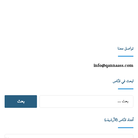
تواصل معنا
info@qannaass.com
ابحث في قنّاص
البحث
عن:
أعداد قنّاص (الأرشيف)
أعداد