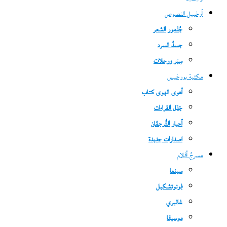
أرخبيل النصوص
جُذمور الشعر
جسدُ السرد
سِيَر ورحلات
مكتبة بورخيس
أهوى الهوى كتاب
جَدَل القراءات
أحبار التُّرجمُان
اصدارات جديدة
مسرحُ أفلام
سينما
فوتوتشكيل
غاليري
موسيقا