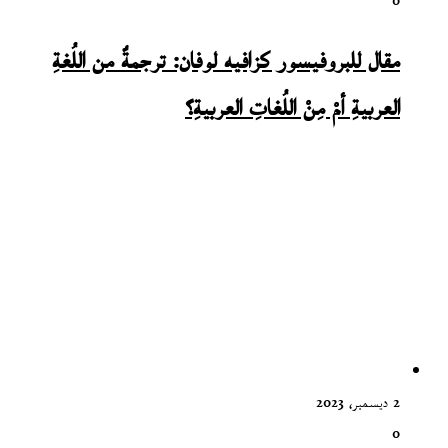
0
مقال للبروفيسور كزافيه لوفان: ترجمةٌ من اللُغةِ
العربيةِ أمْ مِنْ اللُغاتِ العربيةِ؟
2 ديسمبر، 2023
0