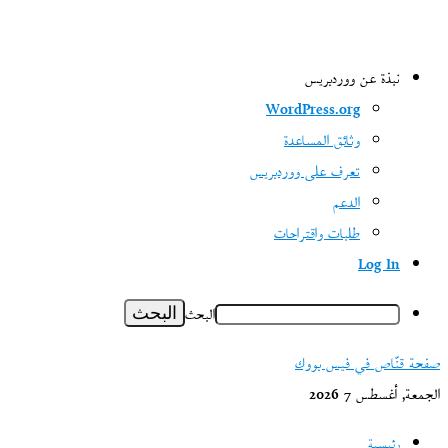
نبذة عن ووردبريس
WordPress.org
وثائق المساعدة
تعرف على ووردبريس
الدعم
طلبات واقتراحات
Log In
البحث
صفحة قنّاص في فيس بووك
الجمعة, أغسطس 7 2026
رئيسية