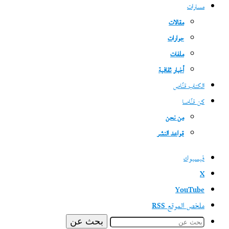
مسارات
مقالات
حوارات
ملفات
أخبار ثقافية
الكتاب قنّاص
كن قنّاصا
من نحن
قواعد النشر
فيسبوك
‫X
‫YouTube
ملخص الموقع RSS
بحث عن