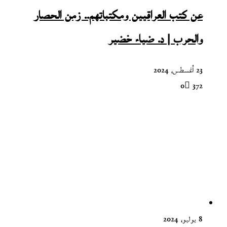
عن كتب العراقيين ومكتباتهم.. زمن الحصار
والحرب | د. ضياء خضير
23 أغسطس، 2024
0
372
8 يوليو، 2024