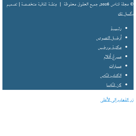
© مجلة قناص 2026, جميع الحقوق محفوظة |
مِنصّة ثقافية متخصصة | تصميم
بكسل تك
رئيسية
أرخبيل النصوص
مكتبة بورخيس
مسرحُ أفلام
مسارات
الكتاب قنّاص
كن قنّاصا
زر الذهاب إلى الأعلى