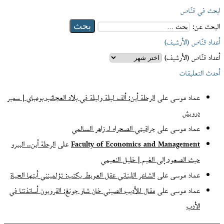
ابحث في قنّاص
البحث عن:
أعداد قنّاص (الأرشيف)
أعداد قنّاص (الأرشيف)
أحدث التعليقات
عماد موسى
على
الرحلة أين: ألف ليلة وليلة في بلاد العجائب بومباي | سمير
درويش
عماد موسى
على
جرافيتي الصحراء لـ زاهر السالمي
Faculty of Economics and Management
على
الرحلة أين.. البيرو
حيث الصعود إلى الغيم | خليل النعيمي
عماد موسى
على
الشاعر اللبناني عقل العويط يكتب: تؤلمينني أيتها الحياة
عماد موسى
على
مقال للأديب الصيني خان شاو جونغ: القرويون أساتذتنا في
الأدب