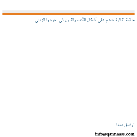
مِنصّة ثقافية تنفتح على أشكال الأدب والفنون في تَمَوجها الزمني
تواصل معنا
info@qannaass.com