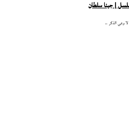
لسل | جينا سلطان
ا وعي الذكر ..