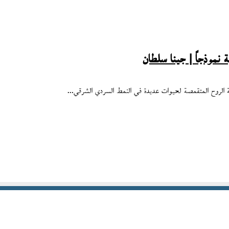
 نموذجاً | جينا سلطان
وشة الروح المتقمصة لحيوات عديدة في النمط السردي الشرقي…