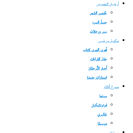
أرخبيل النصوص
جُذمور الشعر
جسدُ السرد
سِيَر ورحلات
مكتبة بورخيس
أهوى الهوى كتاب
جَدَل القراءات
أحبار التُّرجمُان
اصدارات جديدة
مسرحُ أفلام
سينما
فوتوتشكيل
غاليري
موسيقا