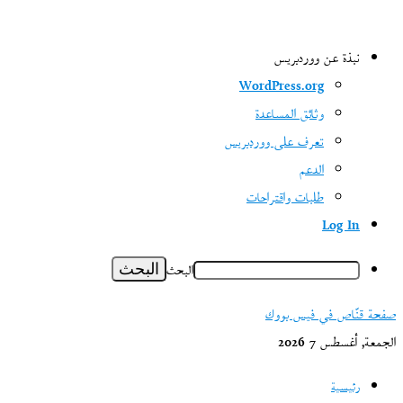
نبذة عن ووردبريس
WordPress.org
وثائق المساعدة
تعرف على ووردبريس
الدعم
طلبات واقتراحات
Log In
البحث
صفحة قنّاص في فيس بووك
الجمعة, أغسطس 7 2026
رئيسية