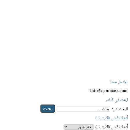
تواصل معنا
info@qannaass.com
ابحث في قنّاص
البحث عن:
أعداد قنّاص (الأرشيف)
أعداد قنّاص (الأرشيف)