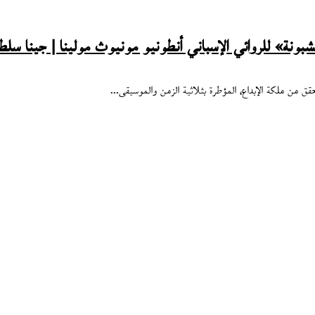
بونة» للروائي الإسباني أنطونيو مونيوث مولينا | جينا سلط
ق من ملكة الإبداع، المؤطرة بثلاثية الزمن والموسيقى…