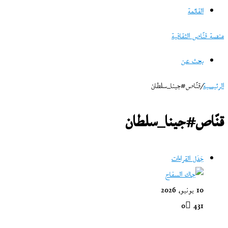
القائمة
منصة قنّاص الثقافية
بحث عن
الرئيسية
/
قنّاص#جينا_سلطان
قنّاص#جينا_سلطان
جَدَل القراءات
10 يونيو، 2026
0
431