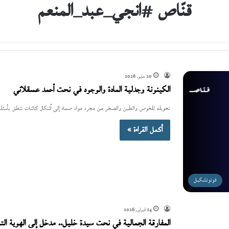
قنّاص #انجي_عبد_المنعم
20 مايو، 2026
الكينونة وجدلية المادة والوجود في نحت أحم
تحويله للخوص والطين والصخر من مجرد مواد صماء إلى أشكال كائنات تنطق بأسئلة
أكمل القراءة »
فوتوتشكيل
14 فبراير، 2026
المفارقة الجمالية في نحت سيدة خليل.. مدخل إلى الهوية ال