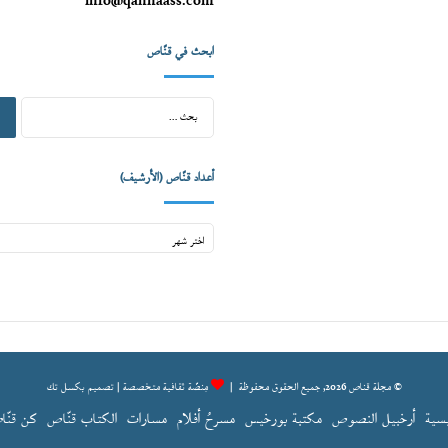
info@qannaass.com
ابحث في قنّاص
البح
عن:
أعداد قنّاص (الأرشيف)
أعداد
قنّاص
(الأرشيف)
© مجلة قناص 2026, جميع الحقوق محفوظة |
مِنصّة ثقافية متخصصة | تصميم
بكسل تك
سية
أرخبيل النصوص
مكتبة بورخيس
مسرحُ أفلام
مسارات
الكتاب قنّاص
كن قنّا