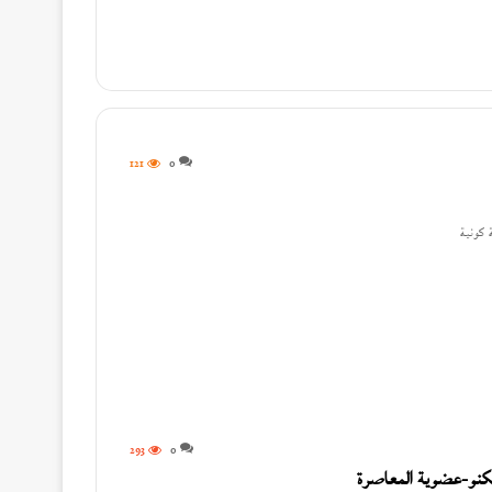
121
0
د عسقلاني
 كونية
293
0
تكنو-عضوية المعاصرة