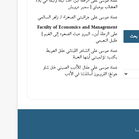
عماد موسى
على
الرحلة أين: ألف ليلة وليلة في بلاد
العجائب بومباي | سمير درويش
عماد موسى
على
جرافيتي الصحراء لـ زاهر السالمي
Faculty of Economics and Management
ث
على
الرحلة أين.. البيرو حيث الصعود إلى الغيم |
خليل النعيمي
عماد موسى
على
الشاعر اللبناني عقل العويط
يكتب: تؤلمينني أيتها الحياة
عماد موسى
على
مقال للأديب الصيني خان شاو
جونغ: القرويون أساتذتنا في الأدب
صا