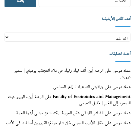
عن:
أعداد قنّاص (الأرشيف)
أعداد
قنّاص
(الأرشيف)
أحدث التعليقات
عماد موسى
على
الرحلة أين: ألف ليلة وليلة في بلاد العجائب بومباي | سمير
درويش
عماد موسى
على
جرافيتي الصحراء لـ زاهر السالمي
Faculty of Economics and Management
على
الرحلة أين.. البيرو حيث
الصعود إلى الغيم | خليل النعيمي
عماد موسى
على
الشاعر اللبناني عقل العويط يكتب: تؤلمينني أيتها الحياة
عماد موسى
على
مقال للأديب الصيني خان شاو جونغ: القرويون أساتذتنا في الأدب