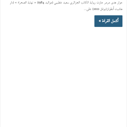
حوار هدى مرمر حازت رواية الكاتب الجزائري سعيد خطيبي (مواليد 1984) « نهاية الصحراء » (دار
هاشيت أنطوان/نوفل 2022) على…
أكمل القراءة »