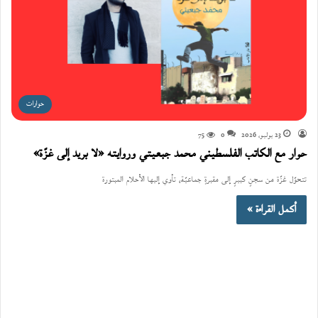
حوارات
23 يوليو، 2026
0
75
حوار مع الكاتب الفلسطيني محمد جبعيتي وروايته «لا بريد إلى غزّة»
تتحوّل غزّة من سجنٍ كبيرٍ إلى مقبرةٍ جماعيّة، تأوي إليها الأحلام المبتورة
أكمل القراءة »