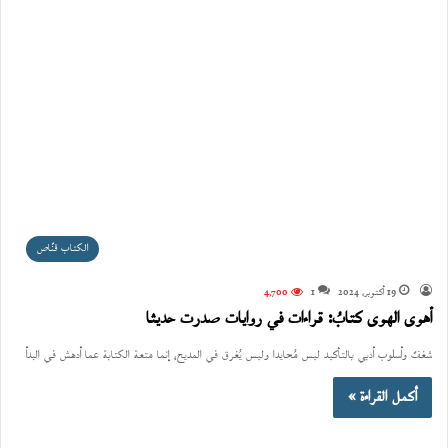
الكتاب قنّاص
19 أكتوبر، 2024
1
4٬700
أهوى الهوى كتابُ: قراءات في روايات صدرت حديثا
شغفٌ وأسلوب أدبي بالتأكيد ليس مُحايدا وليس يُغرق في المديح، إنما متعة الكتابة عما أدهش في البدأ
أكمل القراءة »