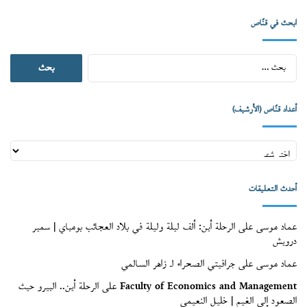
ابحث في قنّاص
البحث
عن:
أعداد قنّاص (الأرشيف)
أعداد
قنّاص
(الأرشيف)
أحدث التعليقات
عماد موسى
على
الرحلة أين: ألف ليلة وليلة في بلاد العجائب بومباي | سمير
درويش
عماد موسى
على
جرافيتي الصحراء لـ زاهر السالمي
Faculty of Economics and Management
على
الرحلة أين.. البيرو حيث
الصعود إلى الغيم | خليل النعيمي