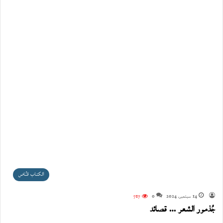
الكتاب قنّاص
14 سبتمبر، 2024
0
717
جُذمور الشعر … قصائد