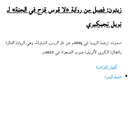
زيتون: فصل من رواية «لا قوس قزح في الجنة» لـ
نويل نجيكيري
صدرت ترجمة الروية في 2025م عن دار الريس، الشارقة. وهي الرواية الفائزة
بالجائزة الكبرى لأفريقيا جنوب الصحراء في 2022م.
أكمل القراءة »
جسدُ السرد