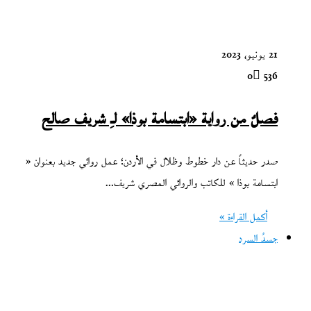
21 يونيو، 2023
0
536
فصلٌ من رواية «ابتسامة بوذا» لـِ شريف صالح
صدر حديثاً عن دار خطوط وظلال في الأردن؛ عمل روائي جديد بعنوان «
ابتسامة بوذا » للكاتب والروائي المصري شريف…
أكمل القراءة »
جسدُ السرد