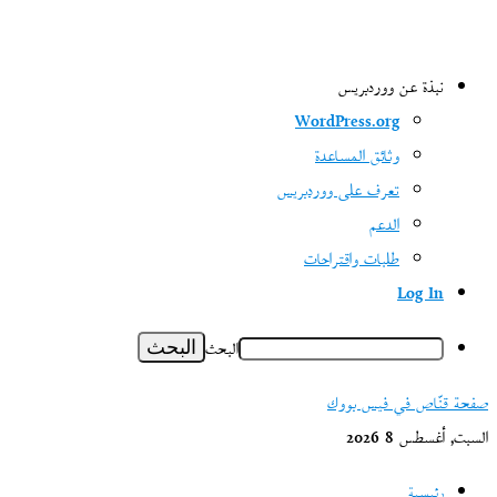
نبذة عن ووردبريس
WordPress.org
وثائق المساعدة
تعرف على ووردبريس
الدعم
طلبات واقتراحات
Log In
البحث
صفحة قنّاص في فيس بووك
السبت, أغسطس 8 2026
رئيسية