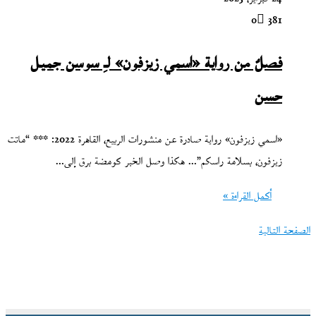
0
381
فصلٌ من رواية «اسمي زيزفون» لـِ سوسن جميل
حسن
«اسمي زيزفون» رواية صادرة عن منشورات الربيع، القاهرة 2022: *** “ماتت
زيزفون، بسلامة راسكم”… هكذا وصل الخبر كومضة برق إلى…
أكمل القراءة »
الصفحة التالية