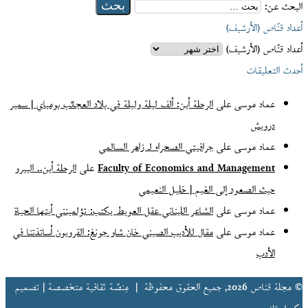
البحث عن:
أعداد قنّاص (الأرشيف)
أعداد قنّاص (الأرشيف)
أحدث التعليقات
عماد موسى
على
الرحلة أين: ألف ليلة وليلة في بلاد العجائب بومباي | سمير
درويش
عماد موسى
على
جرافيتي الصحراء لـ زاهر السالمي
Faculty of Economics and Management
على
الرحلة أين.. البيرو
حيث الصعود إلى الغيم | خليل النعيمي
عماد موسى
على
الشاعر اللبناني عقل العويط يكتب: تؤلمينني أيتها الحياة
عماد موسى
على
مقال للأديب الصيني خان شاو جونغ: القرويون أساتذتنا في
الأدب
© مجلة قناص 2026, جميع الحقوق محفوظة |
مِنصّة ثقافية متخصصة | تصميم