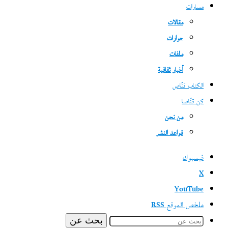
مسارات
مقالات
حوارات
ملفات
أخبار ثقافية
الكتاب قنّاص
كن قنّاصا
من نحن
قواعد النشر
فيسبوك
‫X
‫YouTube
ملخص الموقع RSS
بحث عن