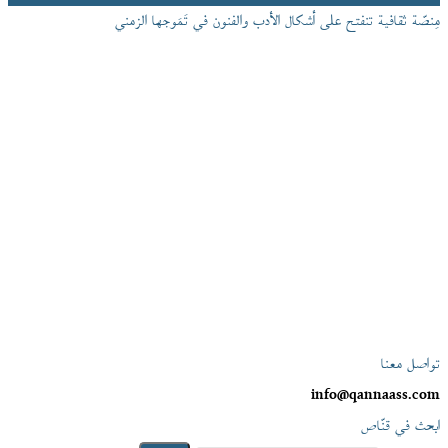
مِنصّة ثقافية تنفتح على أشكال الأدب والفنون في تَمَوجها الزمني
تواصل معنا
info@qannaass.com
ابحث في قنّاص