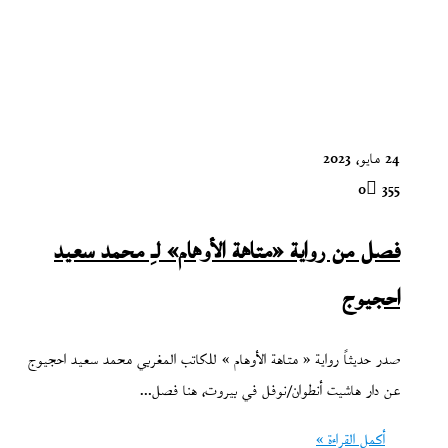
24 مايو، 2023
0
355
فصل من رواية «متاهة الأوهام» لـِ محمد سعيد
احجيوج
صدر حديثاً رواية « متاهة الأوهام » للكاتب المغربي محمد سعيد احجيوج
عن دار هاشيت أنطوان/نوفل في بيروت، هنا فصل…
أكمل القراءة »