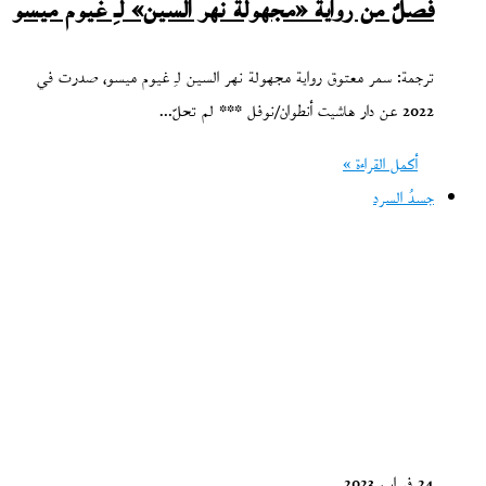
فصلٌ من رواية «مجهولة نهر السين» لـِ غيوم ميسو
ترجمة: سمر معتوق رواية مجهولة نهر السين لـِ غيوم ميسو، صدرت في
2022 عن دار هاشيت أنطوان/نوفل *** لم تحلّ…
أكمل القراءة »
جسدُ السرد
24 فبراير، 2023