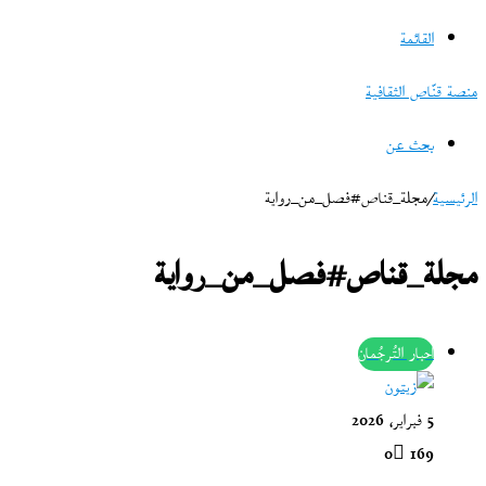
القائمة
منصة قنّاص الثقافية
بحث عن
الرئيسية
/
مجلة_قناص#فصل_من_رواية
مجلة_قناص#فصل_من_رواية
أحبار التُرجُمان
5 فبراير، 2026
0
169