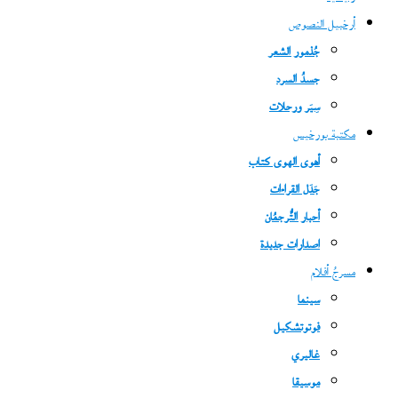
أرخبيل النصوص
جُذمور الشعر
جسدُ السرد
سِيَر ورحلات
مكتبة بورخيس
أهوى الهوى كتاب
جَدَل القراءات
أحبار التُّرجمُان
اصدارات جديدة
مسرحُ أفلام
سينما
فوتوتشكيل
غاليري
موسيقا