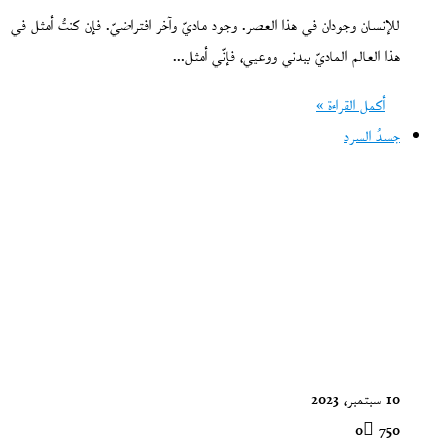
للإنسان وجودان في هذا العصر. وجود ماديّ وآخر افتراضيّ. فإن كنتُ أمثل في
هذا العالم الماديّ ببدني ووعيي، فإنّي أمثل…
أكمل القراءة »
جسدُ السرد
10 سبتمبر، 2023
0
750