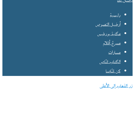
بكسل تك
رئيسية
أرخبيل النصوص
مكتبة بورخيس
مسرحُ أفلام
مسارات
الكتاب قنّاص
كن قنّاصا
زر الذهاب إلى الأعلى