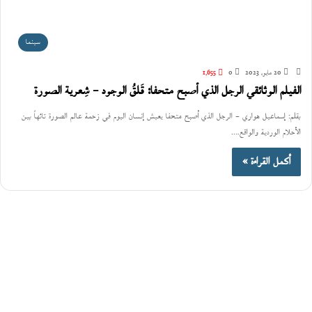
سينما
20 مايو، 2023
0
1٬655
الفيلم الوثائقي الرجل الذي أصبح متحفا: قَلقُ الوجود – شِعرية الصورة
بقلم: إسماعيل هواري – الرجل الذي أصبح متحفا يعيش إنسان اليوم في زحمة عالم الصورة تائهاً بين
الأحلام الوردية والواقع.…
أكمل القراءة »