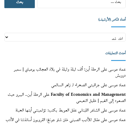
عن:
أعداد قنّاص (الأرشيف)
أعداد
قنّاص
(الأرشيف)
أحدث التعليقات
عماد موسى
على
الرحلة أين: ألف ليلة وليلة في بلاد العجائب بومباي | سمير
درويش
عماد موسى
على
جرافيتي الصحراء لـ زاهر السالمي
Faculty of Economics and Management
على
الرحلة أين.. البيرو حيث
الصعود إلى الغيم | خليل النعيمي
عماد موسى
على
الشاعر اللبناني عقل العويط يكتب: تؤلمينني أيتها الحياة
عماد موسى
على
مقال للأديب الصيني خان شاو جونغ: القرويون أساتذتنا في الأدب