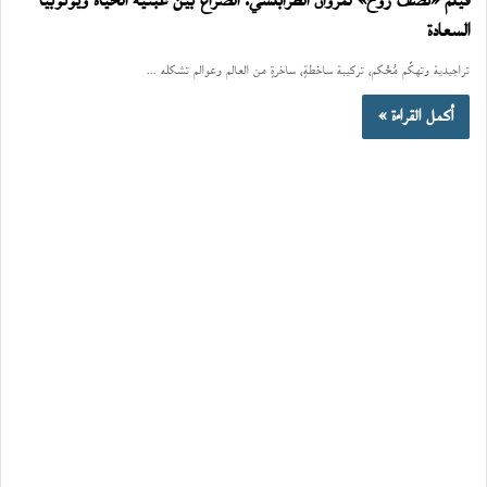
فيلم «نصف روح» لمروان الطرابلسي: الصراع بين عبثية الحياة ويوتوبيا
السعادة
تراجيدية وتهكّم مُحْكم، تركيبة ساخطةٍ، ساخرةٍ من العالم وعوالم تشكله ...
أكمل القراءة »