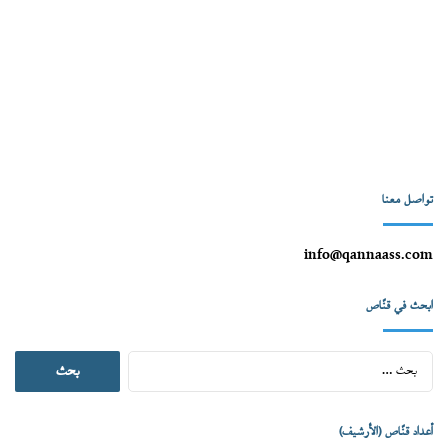
تواصل معنا
info@qannaass.com
ابحث في قنّاص
البحث
عن:
أعداد قنّاص (الأرشيف)