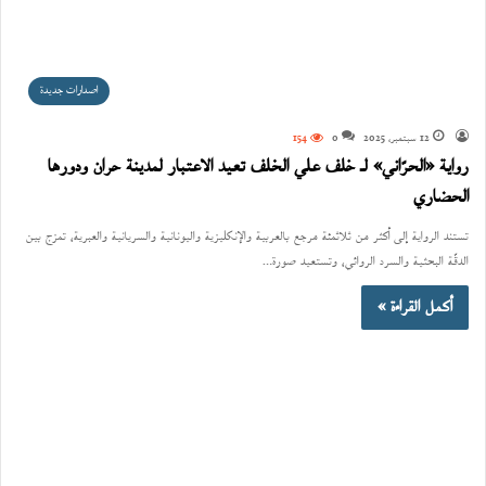
اصدارات جديدة
12 سبتمبر، 2025
0
154
رواية «الحرّاني» لـ خلف علي الخلف تعيد الاعتبار لمدينة حران ودورها
الحضاري
تستند الرواية إلى أكثر من ثلاثمئة مرجع بالعربية والإنكليزية واليونانية والسريانية والعبرية، تمزج بين
الدقّة البحثية والسرد الروائي، وتستعيد صورة…
أكمل القراءة »