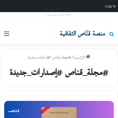
Log In
صفحة قنّاص في فيس بووك
منصة قنّاص الثقافية
بحث عن
القا
الرئيسية
/
#مجلة_قناص #إصدارات_جديدة
#مجلة_قناص #إصدارات_جديدة