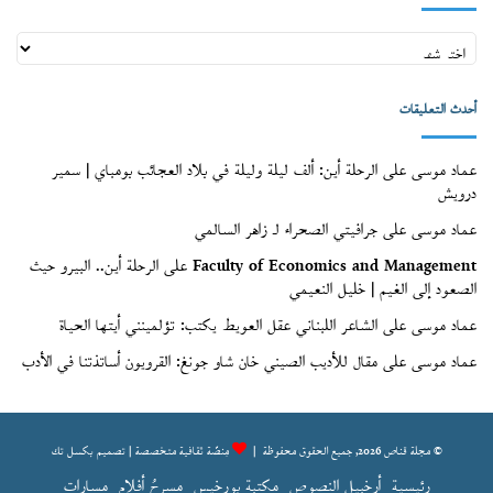
أعداد
قنّاص
(الأرشيف)
أحدث التعليقات
عماد موسى
على
الرحلة أين: ألف ليلة وليلة في بلاد العجائب بومباي | سمير
درويش
عماد موسى
على
جرافيتي الصحراء لـ زاهر السالمي
Faculty of Economics and Management
على
الرحلة أين.. البيرو حيث
الصعود إلى الغيم | خليل النعيمي
عماد موسى
على
الشاعر اللبناني عقل العويط يكتب: تؤلمينني أيتها الحياة
عماد موسى
على
مقال للأديب الصيني خان شاو جونغ: القرويون أساتذتنا في الأدب
© مجلة قناص 2026, جميع الحقوق محفوظة |
مِنصّة ثقافية متخصصة | تصميم
بكسل تك
رئيسية
أرخبيل النصوص
مكتبة بورخيس
مسرحُ أفلام
مسارات