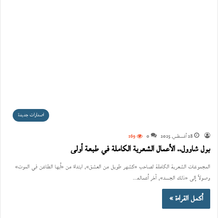
اصدارات جديدة
28 أغسطس، 2025
0
169
بول شاوول.. الأعمال الشعرية الكاملة في طبعة أولى
المجموعات الشعرية الكاملة لصاحب «كشهر طويل من العشق»، ابتداءً من «أيها الطاعن في الموت»
وصولاً إلى «ذلك الجسد»، آخر أعماله…
أكمل القراءة »