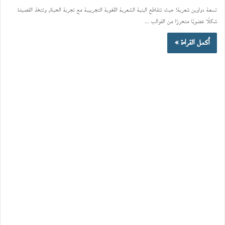
تسعة دواوين شعرية؛ حيث تتقاطع البنية الشعرية اللغوية التجريبية مع تجربة الحياة، وتتخذ القصيدة
شكلًا عضويًا متحررًا من القوالب ...
أكمل القراءة »