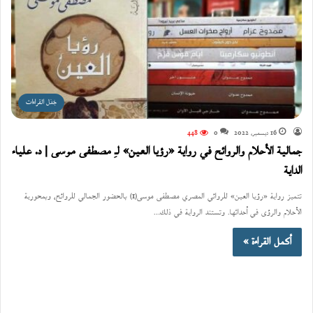
جَدَل القراءات
16 ديسمبر، 2022
0
448
جمالية الأحلام والروائح في رواية «رؤيا العين» لـِ مصطفى موسى | د. علياء
الداية
تتميز رواية «رؤيا العين» للروائي المصري مصطفى موسى(1) بالحضور الجمالي للروائح، وبمحورية
الأحلام والرؤى في أحداثها. وتستند الرواية في ذلك…
أكمل القراءة »