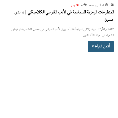
26 أكتوبر، 2022
0
729
المنظومات الرمزية السياسية في الأدب الفارسي الكلاسيكي | د. ندى
حسون
“القط والفأر” لـ عبيد زاكاني نموذجاً غالباً ما يبرز الأدب السياسي في عصور الاضطرابات، فيظهر
الشعراء في هيئة النقّاد الذين…
أكمل القراءة »