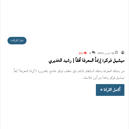
جَدَل القراءات
23 مارس، 2022
0
573
ميشيل فوكو: إرادةُ المعرفة أفقاً | رشيد الخديري
مَن يمتلك المعرفة يمتلك السلطة، لذلك، فإن خطاب فوكو خاضع بالضرورة لـ”إرادة المعرفة“ يُعَدُّ
ميشيل فوكو واحداً من أبرز فلاسفة…
أكمل القراءة »