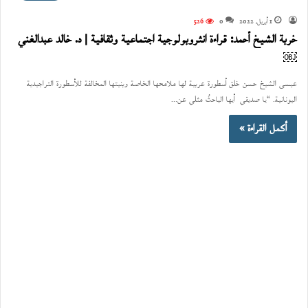
1 أبريل، 2022
0
526
خربة الشيخ أحمد: قراءة انثروبولوجية اجتماعية وثقافية | د. خالد عبدالغني
￼
عيسى الشيخ حسن خلق أسطورة عربية لها ملامحها الخاصة وبنيتها المخالفة للأسطورة التراجيدية
اليونانية. “يا صديقي أيها الباحثُ مثلي عن…
أكمل القراءة »