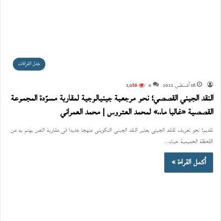
جَدَل القراءات
16 أغسطس، 2022
0
1٬086
النقد الجيني القصصي؛ نحو مرجعية جينيالوجية لمقاربة مسوّدة المجموعة
القصصية «غالبا ما..» لمحمد العتروس | محمد العمراني
تقديم؛ نحو تعريف للنقد الجيني يعتبر النقد الجيني التكويني منهجا جديدا في مقاربة النص يهتم به من
اللحظة الحميمية حيث…
أكمل القراءة »