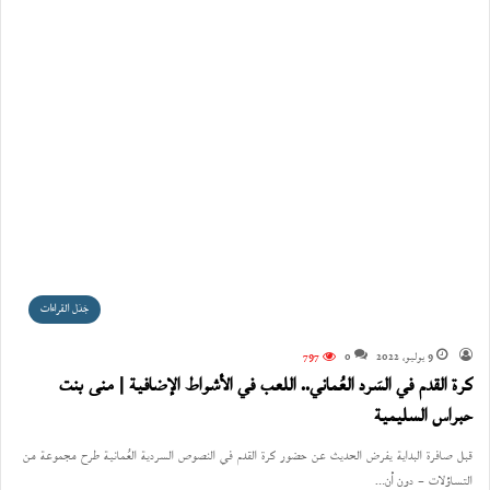
جَدَل القراءات
9 يوليو، 2022
0
797
كرة القدم في السَرد العُماني.. اللعب في الأشواط الإضافية | منى بنت
حبراس السليمية
قبل صافرة البداية يفرض الحديث عن حضور كرة القدم في النصوص السردية العُمانية طرح مجموعة من
التساؤلات – دون أن…