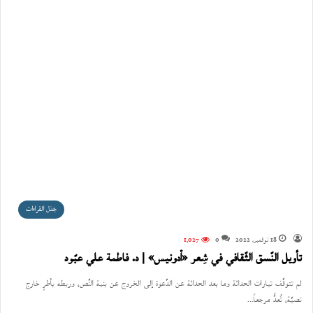
جَدَل القراءات
18 نوفمبر، 2022
0
1٬027
تأويل النّسق الثّقافي في شِعر «أدونيس» | د. فاطمة علي عبّود
لم تتوقَّف تيارات الحداثة وما بعد الحداثة عن الدَّعوة إلى الخروج عن بنية النَّص، وربطه بأطرٍ خارج
نصيَّة، تُعدُّ مرجعاً…