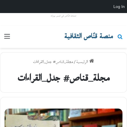
Log In
صفحة قنّاص في فيس بووك
منصة قنّاص الثقافية
بحث عن
القا
الرئيسية
/
مجلة_قناص# جدل_القراءات
مجلة_قناص# جدل_القراءات