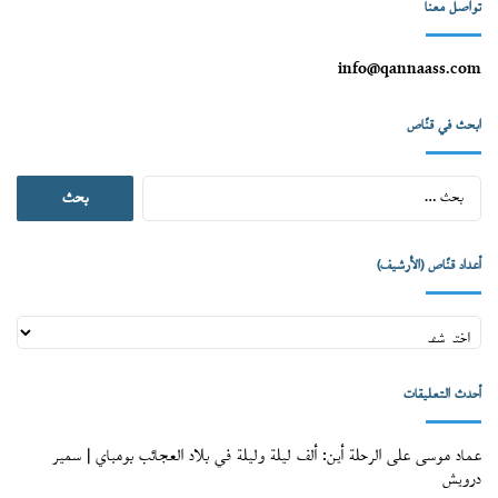
تواصل معنا
info@qannaass.com
ابحث في قنّاص
البحث
عن:
أعداد قنّاص (الأرشيف)
أعداد
قنّاص
(الأرشيف)
أحدث التعليقات
عماد موسى
على
الرحلة أين: ألف ليلة وليلة في بلاد العجائب بومباي | سمير
درويش