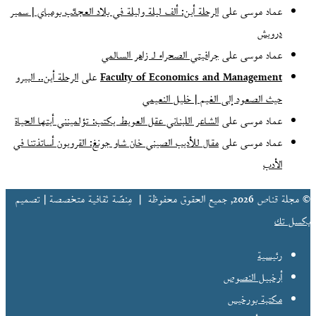
عماد موسى
على
الرحلة أين: ألف ليلة وليلة في بلاد العجائب بومباي | سمير
درويش
عماد موسى
على
جرافيتي الصحراء لـ زاهر السالمي
Faculty of Economics and Management
على
الرحلة أين.. البيرو
حيث الصعود إلى الغيم | خليل النعيمي
عماد موسى
على
الشاعر اللبناني عقل العويط يكتب: تؤلمينني أيتها الحياة
عماد موسى
على
مقال للأديب الصيني خان شاو جونغ: القرويون أساتذتنا في
الأدب
© مجلة قناص 2026, جميع الحقوق محفوظة |
مِنصّة ثقافية متخصصة | تصميم
بكسل تك
رئيسية
أرخبيل النصوص
مكتبة بورخيس