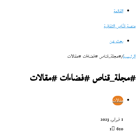
القائمة
منصة قنّاص الثقافية
بحث عن
الرئيسية
/
#مجلة_قناص #فضاءات #مقالات
#مجلة_قناص #فضاءات #مقالات
مقالات
1 فبراير، 2023
1
610