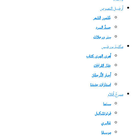
أرخبيل النصوص
جُذمور الشعر
جسدُ السرد
سِيَر ورحلات
مكتبة بورخيس
أهوى الهوى كتاب
جَدَل القراءات
أحبار التُّرجمُان
اصدارات جديدة
مسرحُ أفلام
سينما
فوتوتشكيل
غاليري
موسيقا