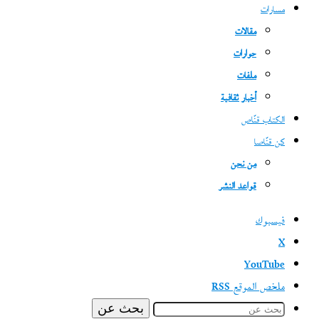
مسارات
مقالات
حوارات
ملفات
أخبار ثقافية
الكتاب قنّاص
كن قنّاصا
من نحن
قواعد النشر
فيسبوك
‫X
‫YouTube
ملخص الموقع RSS
بحث عن