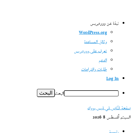
نبذة عن ووردبريس
WordPress.org
وثائق المساعدة
تعرف على ووردبريس
الدعم
طلبات واقتراحات
Log In
البحث
صفحة قنّاص في فيس بووك
السبت, أغسطس 8 2026
رئيسية