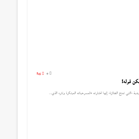
845
0
كن قوله!