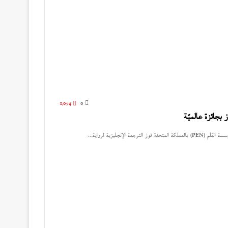
1٬074
0
بجائزة عالميّة
لإنجليزية لرواية…