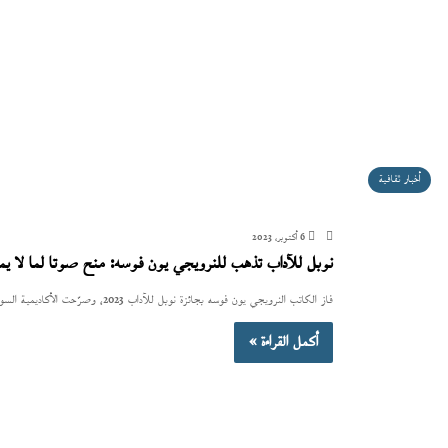
أخبار ثقافية
6 أكتوبر، 2023
نوبل للآداب تذهب للنرويجي يون فوسه: منح صوتا لما لا يم
فاز الكاتب النرويجي يون فوسه بجائزة نوبل للآداب 2023، وصرّحت الأكاديمية السويدية -التي تمنح الجائزة- إنها اختارته «لمسرحياته المبتكرة ونثره الذي…
أكمل القراءة »