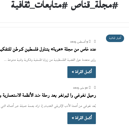
#مجلة_قناص #متابعات_ثقافية
أخبار ثقافية
9 أغسطس، 2025
عدد خاص من مجلة «هوية» يتناول فلسطين كـوطن للتفكير
رؤى متعددة حول القضية الفلسطينية من زوايا فلسفية وفكرية وفنية متنوعة ...
أكمل القراءة »
30 مايو، 2025
رحيل نغوغي وا ثيونغو بعد رحلة ضد الأنظمة الاستعمارية وم
يُعد نغوغي من أعمدة الأدب الإفريقي الحديث، إذ ترك بصمة عميقة عبر أعماله التي ا
أكمل القراءة »