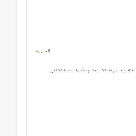
253
0
لّق بالسياسات الثقافيّة في…