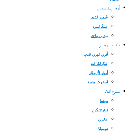
أرخبيل النصوص
جُذمور الشعر
جسدُ السرد
سِيَر ورحلات
مكتبة بورخيس
أهوى الهوى كتاب
جَدَل القراءات
أحبار التُّرجمُان
اصدارات جديدة
مسرحُ أفلام
سينما
فوتوتشكيل
غاليري
موسيقا