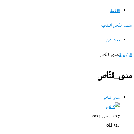
القائمة
منصة قنّاص الثقافية
بحث عن
الرئيسية
/
مدى_قنّاص
مدى_قنّاص
مدى قناص
27 ديسمبر، 2024
0
327