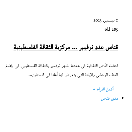
1 ديسمبر، 2023
0
285
قناص عدد نوفمبر … مركزية الثقافة الفلسطينية
احتفت قنّاص الثقافية في عددها لشهر نوفمبر بالثقافة الفلسطيني، في خِضمّ
العنف الوحشي والإبادة التي يتعرض لها أهلنا في فلسطين…
أكمل القراءة »
مدى قناص