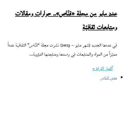
عدد مايو من مجلة «قنّاص».. حوارات ومقالات
ومتابعات ثقافيّة
في عددها الجديد (شهر مايو – 2023) نشرت مجلة “قنّاص” الثقافية عدداً
مميّزاً من المواد والمتابعات في رصدها ومتابعتها الدؤوبة…
أكمل القراءة »
مدى قناص