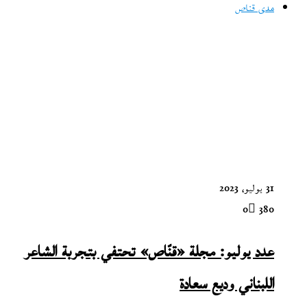
مدى قناص
31 يوليو، 2023
0
380
عدد يوليو: مجلة «قنّاص» تحتفي بتجربة الشاعر
اللبناني وديع سعادة