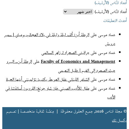
أعداد قنّاص (الأرشيف)
أعداد قنّاص (الأرشيف)
أحدث التعليقات
عماد موسى
على
الرحلة أين: ألف ليلة وليلة في بلاد العجائب بومباي | سمير
درويش
عماد موسى
على
جرافيتي الصحراء لـ زاهر السالمي
Faculty of Economics and Management
على
الرحلة أين.. البيرو
حيث الصعود إلى الغيم | خليل النعيمي
عماد موسى
على
الشاعر اللبناني عقل العويط يكتب: تؤلمينني أيتها الحياة
عماد موسى
على
مقال للأديب الصيني خان شاو جونغ: القرويون أساتذتنا في
الأدب
© مجلة قناص 2026, جميع الحقوق محفوظة |
مِنصّة ثقافية متخصصة | تصميم
بكسل تك