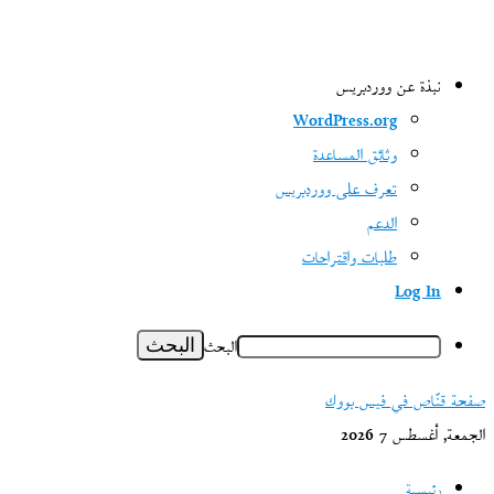
نبذة عن ووردبريس
WordPress.org
وثائق المساعدة
تعرف على ووردبريس
الدعم
طلبات واقتراحات
Log In
البحث
صفحة قنّاص في فيس بووك
الجمعة, أغسطس 7 2026
رئيسية