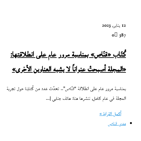
12 يناير، 2023
0
387
كُتّاب «قنّاص» بمناسبة مرور عام على انطلاقتها:
«المجلة أصبحتْ عنواناً لا يشبه العناوين الأخرى»
بمناسبة مرور عام على انطلاقة “قنّاص”.. تحدّث عدد من كُتابنا حول تجربة
المجلة في عام كامل، ننشرها هنا: هاتف جنابي |…
أكمل القراءة »
مدى قناص