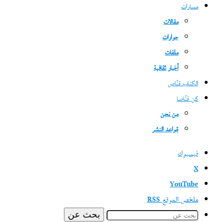
مسارات
مقالات
حوارات
ملفات
أخبار ثقافية
الكتاب قنّاص
كن قنّاصا
من نحن
قواعد النشر
فيسبوك
‫X
‫YouTube
ملخص الموقع RSS
بحث عن