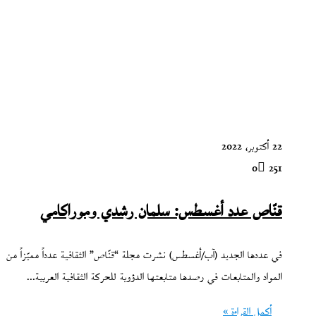
22 أكتوبر، 2022
0
251
قنّاص عدد أغسطس: سلمان رشدي وموراكامي
في عددها الجديد (آب/أغسطس) نشرت مجلة “قنّاص” الثقافية عدداً مميّزاً من
المواد والمتابعات في رصدها متابعتها الدؤوبة للحركة الثقافية العربية…
أكمل القراءة »